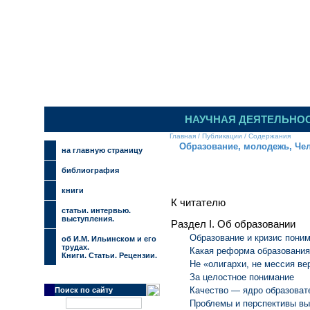
НАУЧНАЯ ДЕЯТЕЛЬНО
Главная
/
Публикации
/
Содержания
Образование, молодежь, Че
на главную страницу
библиография
книги
К читателю
cтатьи. интервью.
выступления.
Раздел I. Об образовании
Образование и кризис пони
об И.М. Ильинском и его
трудах.
Какая реформа образования
Книги. Статьи. Рецензии.
Не «олигархи, не мессия ве
За целостное понимание
Качество — ядро образоват
Поиск по сайту
Проблемы и перспективы вы