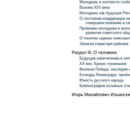
Молодежь в контексте глоб
Вызовы XXI века
Молодежь как будущее Росс
О состоянии координации н
совершенствованию в св
Проблемы молодежи и молод
развития советского об
О понятии «кризис комсомо
Записки секретаря райкома
Раздел III. О человеке
Будущее капитализма в чел
XX век: Кризис понимания
Великая Победа: наследие 
Блокада Ленинграда: пробле
Юность русского народа
Библиография основных ста
Игорь Михайлович Ильински