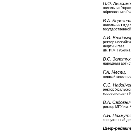
П.Ф. Анисимо
начальник Упра
образованию Р
В.А. Березин
начальник Отде
государственно
А.И. Владими
ректор Российск
нефти и газа
им. И.М. Губкин
B.C. Золотух
народный артис
Г.А. Месяц
,
первый вице-пр
С.С. Набойче
ректор Уральско
корреспондент 
В.А. Садовни
ректор МГУ им. 
А.Н. Пахмут
заслуженный де
Шеф-редакт