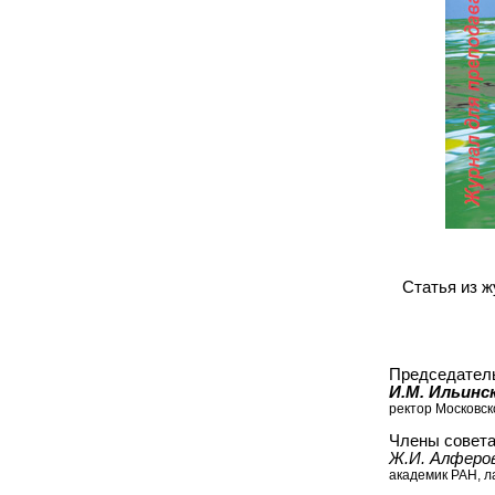
Статья из 
Председател
И.М. Ильинс
peктop Московск
Члены совета
Ж.И. Алферо
академик РАН, 