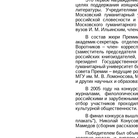
целях поддержания изящной
литературы. Учредителям
Московский гуманитарный 
российской словесности и
Московского гуманитарного
вузов И. М. Ильинским, чле
В состав жюри Премии
академик-секретарь отдел
Воротников – член- коррес
(заместитель председателя 
российских книгоиздателей,
президент Государственн
гуманитарный университет б
совета Премии – ведущие ро
МГУ им. М. В. Ломоносова, М
и других научных и образова
В 2005 году на конкур
журналами, филологически
российскими и зарубежными
отбор участников проходи
культурной общественности.
В финал конкурса вышли 
плакать”), Николай Конусо
Мамедов (сборник рассказов 
Победителем был объяв
золотую медаль и диплом 