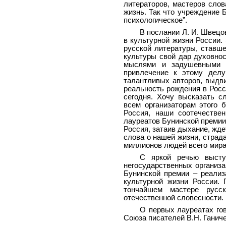
литераторов, мастеров слов
жизнь. Так что учреждение 
психологическое”.
В послании Л. И. Швецо
в культурной жизни России.
русской литературы, ставш
культуры свой дар духовнос
мыслями и задушевными ч
привлечение к этому делу
талантливых авторов, выдв
реальность рождения в Росси
сегодня. Хочу высказать с
всем организаторам этого 
Россия, наши соотечестве
лауреатов Бунинской премии
Россия, затаив дыхание, жде
слова о нашей жизни, страда
миллионов людей всего мира
С яркой речью высту
негосударственных организ
Бунинской премии – реализ
культурной жизни России.
тончайшем мастере русск
отечественной словесности.
О первых лауреатах гов
Союза писателей В.Н. Ганиче