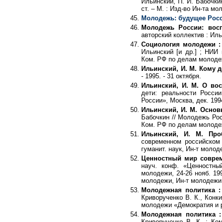
Ильинский, П. И. Бабочки
ст. – М. : Изд-во Ин-та мо
Молодежь: будущее Рос
Молодежь России: вос
авторский коллектив : Ильи
Социология молодежи : 
Ильинский [и др.] ; НИИ 
Ком. РФ по делам молодежи
Ильинский, И. М. Кому
- 1995. - 31 октября.
Ильинский, И. М. О во
дети: реальности России
России», Москва, дек. 1994 г
Ильинский, И. М. Осно
Бабочкин // Молодежь Рос
Ком. РФ по делам молодежи.
Ильинский, И. М. Пр
современном российском 
гуманит. наук, Ин-т молоде
Ценностный мир соврем
науч. конф. «Ценностны
молодежи, 24-26 нояб. 199
молодежи, Ин-т молодежи, 
Молодежная политика :
Криворученко В. К., Конк
молодежи «Демократия и ра
Молодежная политика 
Криворученко В. К. ; К