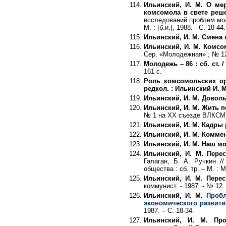
Ильинский, И. М. О м
комсомола в свете реш
исследований проблем мо
М. : [б.и.], 1988. - С. 18-44.
Ильинский, И. М. Смена
Ильинский, И. М. Комсо
Сер. «Молодежная» ; № 12
Молодежь – 86 : сб. ст. /
161 с.
Роль комсомольских ор
редкол. : Ильинский И. М
Ильинский, И. М. Довол
Ильинский, И. М. Жить 
№ 1 на ХХ съезде ВЛКСМ] 
Ильинский, И. М. Кадры
Ильинский, И. М. Комме
Ильинский, И. М. Наш м
Ильинский, И. М. Пере
Галаган, Б. А. Ручкин /
общества : сб. тр. – М. : 
Ильинский, И. М. Перес
коммунист. - 1987. - № 12. 
Ильинский, И. М.
Пробл
экономического развити
1987. – С. 18-34.
Ильинский, И. М. Пр