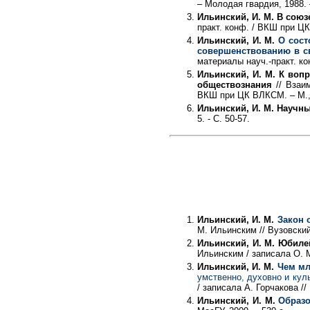
– Молодая гвардия, 1988. 
Ильинский, И. М. В союз
практ. конф. / ВКШ при ЦК
Ильинский, И. М.
О сост
совершенствованию в с
материалы науч.-практ. ко
Ильинский, И. М. К воп
обществознания
// Взаим
ВКШ при ЦК ВЛКСМ. – М., 
Ильинский, И. М. Науч
5. - С. 50-57.
Ильинский, И. М.
Закон 
М. Ильинским // Вузовский 
Ильинский, И. М. Юбиле
Ильинским / записала О. М
Ильинский, И. М.
Чем мл
умственно, духовно и кул
/ записала А. Горчакова /
Ильинский, И. М.
Образо