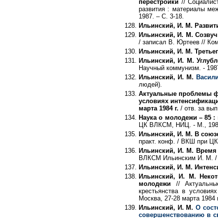
перестройки
// Социалис
развития : материалы межд
1987. – С. 3-18.
Ильинский, И. М. Разви
Ильинский, И. М. Созву
/ записал В. Юртеев // Ко
Ильинский, И. М. Третье
Ильинский, И. М. Углуб
Научный коммунизм. - 1987.
Ильинский, И. М.
Васили
людей).
Актуальные проблемы фо
условиях интенсификации
марта 1984 г.
/ отв. за вы
Наука о молодежи – 85 :
ЦК ВЛКСМ, НИЦ. - М., 1986
Ильинский, И. М. В союз
практ. конф. / ВКШ при ЦК
Ильинский, И. М. Время
ВЛКСМ Ильинским И. М. / 
Ильинский, И. М. Интен
Ильинский, И. М. Неко
молодежи
// Актуальны
крестьянства в условиях
Москва, 27-28 марта 1984 г
Ильинский, И. М.
О сост
совершенствованию в с