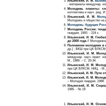
Ильинский, И. М.
Вызовы
: материалы междунар. конф
Молодежь планеты: гло
коллектива и науч. ред. И.
Ильинский, И. М.
Моло
Молодежь и общество на ру
Молодежь: будущее Рос
Молодежь России: тенд
гвардия, 1993. - 224 с.
Ильинский, И. М. Глоба
до 2000 года
// Молодежная
Положение молодежи в с
др.] ; ВКШ при ЦК ВЛКСМ, 
Ильинский, И. М. Моло
междунар. науч.-практ. к
М., 1989. – С. 20-34.
Ильинский, И. М. Моло
при ЦК ВЛКСМ, НИЦ. - М., 1
Ильинский, И. М. Пути 
Ильинский, И. М. Молод
– Молодая гвардия, 1988. 
Ильинский, И. М. Соци
1985. - № 18.
Ильинский, И. М. Осно