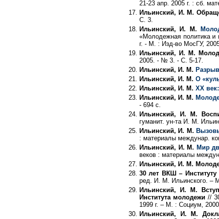
21-23 апр. 2005 г. : сб. ма
Ильинский, И. М. Обращ
С. 3.
Ильинский, И. М.
Моло
«Молодежная политика и м
г. - М. : Изд-во МосГУ, 2005
Ильинский, И. М. Моло
2005. - № 3. - С. 5-17.
Ильинский, И. М.
Разрыв
Ильинский, И. М.
О «куль
Ильинский, И. М.
XX век
Ильинский, И. М.
Молоде
- 694 с.
Ильинский, И. М. Восп
гуманит. ун-та И. М. Ильин
Ильинский, И. М.
Вызовы
: материалы междунар. конф
Ильинский, И. М.
Мир д
веков : материалы междунар
Ильинский, И. М. Молод
30 лет ВКШ – Институту
ред. И. М. Ильинского. – М
Ильинский, И. М. Всту
Института молодежи
// 3
1999 г. – М. : Социум, 2000
Ильинский, И. М. Док