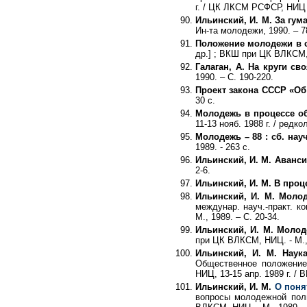
г. / ЦК ЛКСМ РСФСР, НИЦ п
Ильинский, И. М. За гу
Ин-та молодежи, 1990. – 7
Положение молодежи в с
др.] ; ВКШ при ЦК ВЛКСМ, 
Галаган, А. На круги св
1990. – С. 190-220.
Проект закона СССР «Об
30 с.
Молодежь в процессе о
11-13 нояб. 1988 г. / редк
Молодежь – 88 : сб. науч.
1989. - 263 с.
Ильинский, И. М. Аванс
2-6.
Ильинский, И. М. В про
Ильинский, И. М. Моло
междунар. науч.-практ. к
М., 1989. – С. 20-34.
Ильинский, И. М. Моло
при ЦК ВЛКСМ, НИЦ. - М., 1
Ильинский, И. М. Наук
Общественное положение
НИЦ, 13-15 апр. 1989 г. / 
Ильинский, И. М.
О поня
вопросы молодежной поли