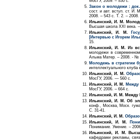
МосГУ, 2009. – 530 с.
Закон о молодежи : док
сост. и авт. вступ. ст. И. 
2008. – 543 с. Т. 2. – 2008.
Ильинский, И. М. Молод
Высшая школа XXI века. – 
Ильинский, И. М.
Гос
[Интервью с Игорем Ил
15.
Ильинский, И. М. Из вс
молодежи в современном 
Альма Матер. – 2008. - № 2
Молодежь в стратегии б
интеллектуального клуба в
Ильинский, И. М.
Образо
МосГУ, 2006. — 560 с.
Ильинский, И. М.
Между
МосГУ, 2006. – 664 с.
Ильинский, И. М. Межд
Ильинский, И. М. Об э
конф., Москва, Моск. гуман
С. 31-41.
Ильинский, И. М.
Образо
Ильинский, И. М.
Пони
Понимание. Умение. – 2006.
Ильинский, И. М. Высш
кафедрами рекламы, связ