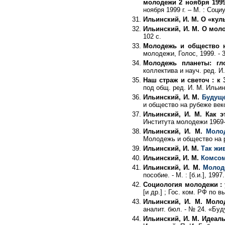
молодежи 2 ноября 1999
ноября 1999 г. – М. : Социу
Ильинский, И. М. О «кул
Ильинский, И. М. О мол
102 с.
Молодежь и общество 
молодежи, Голос, 1999. - 3
Молодежь планеты: гло
коллектива и науч. ред. И.
Наш страж и светоч : к
под общ. ред. И. М. Ильинск
Ильинский, И. М.
Будуще
и общество на рубеже веко
Ильинский, И. М. Как 
Института молодежи 1969-1
Ильинский, И. М.
Моло
Молодежь и общество на ру
Ильинский, И. М.
Так жи
Ильинский, И. М.
Комсом
Ильинский, И. М.
Молод
пособие. - М. : [б.и.], 1997.
Социология молодежи : 
[и др.] ; Гос. ком. РФ по в
Ильинский, И. М. Мол
аналит. бюл. - № 24. «Буд
Ильинский, И. М. Идеа