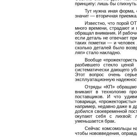
принципу: лишь бы спихнуть
Тут нужна иная форма, 
значит — вторичная приемка
Известно, что порой ОТ
много времени, страдают и 
обращал внимания. И рабочий
если деталь не отвечает пр
таких пометки — и человек 
сколько деталей было возвр
ляп» стало накладно.
Вообще «прожектористы»
разбившего стекло ценой 
систематически дающего уб
Этот вопрос очень серье
эксплуатационную надежност
Отряды «КП» обращают 
вникают в технологию пр
поставщиков. И что удиви
товарищи, «прожектористы»
например, недавно даже в др
добился своевременной пост
окупают себя с лихвой: 
уменьшается брак.
Сейчас комсомольцы на
чтобы нововведения, оправд