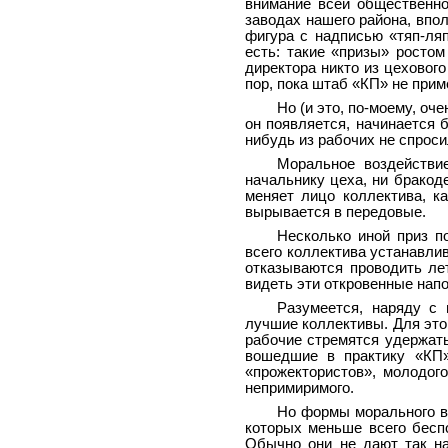
внимание всей общественно
заводах нашего района, впол
фигура с надписью «тяп-ляп
есть: такие «призы» ростом
директора никто из цеховог
пор, пока штаб «КП» не прим
Но (и это, по-моему, оч
он появляется, начинается 
нибудь из рабочих не спроси
Моральное воздействи
начальнику цеха, ни бракод
меняет лицо коллектива, к
вырывается в передовые.
Несколько иной приз п
всего коллектива устанавлив
отказываются проводить лет
видеть эти откровенные напо
Разумеется, наряду с
лучшие коллективы. Для это
рабочие стремятся удержат
вошедшие в практику «КП»
«прожектористов», молодого
непримиримого.
Но формы морального во
которых меньше всего беспо
Обычно они не дают так на