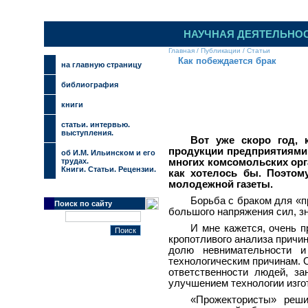
НАУЧНАЯ ДЕЯТЕЛЬНО
Главная
/
Публикации
/
Статьи
Как побеждается брак
на главную страницу
библиография
книги
cтатьи. интервью.
выступления.
Вот уже скоро год,
продукции предприятиями 
об И.М. Ильинском и его
трудах.
многих комсомольских орга
Книги. Статьи. Рецензии.
как хотелось бы. Поэто
молодежной газеты.
Борьба с браком для «п
Поиск по сайту
большого напряжения сил, зн
И мне кажется, очень п
кропотливого анализа причин
долю невнимательности и
технологическим причинам. 
ответственности людей, за
улучшением технологии изго
«Прожектористы» реши