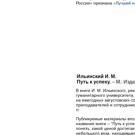
России» признана
«Лучшей н
Ильинский И. М.
Путь к успеху.
– М.: Изда
В книге И. М. Ильинского, ре
гуманитарного университета,
на ежегодных августовских 
преподавателей и сотруднико
гг.
Публикуемые материалы впо
название книги – “Путь к усп
понять, какой ценой достигает
небольшого вуза, находившег