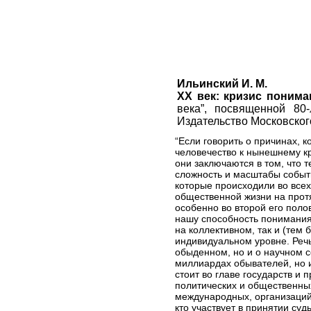
Ильинский И. М.
XX век: кризис понима
века”, посвященной 80
Издательство Московского
“Если говорить о причинах, 
человечество к нынешнему к
они заключаются в том, что т
сложность и масштабы событ
которые происходили во всех
общественной жизни на прот
особенно во второй его поло
нашу способность понимания
на коллективном, так и (тем 
индивидуальном уровне. Речь
обыденном, но и о научном с
миллиардах обывателей, но и
стоит во главе государств и п
политических и общественных
международных, организаций, 
кто участвует в принятии су