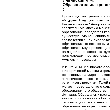
Ильинский И.М.
Образовательная рево
с.
Происходящее трагично, ибо
абсурдно. Будущее грозит че
Как ее избежать? Автор книги 
спасительную миссию может 
образование, предлагает ка
существующую концепцию мир
соответствии с ней выработа
образования, то есть по сути
образовательную революцию.
на людей ответственных, ду
понимающих, противопоказа
жуликам и невеждам.
В книге И. М. Ильинского об
к исторической миссии и цел
основанный на миропониман
человечества в соответствии
устойчивого развития. Такой
меняет представление о сод
образования, его общественн
функции. Обращаясь к насу
высшего образования в Росси
свои позиции относительно 
образовательной реформы, в