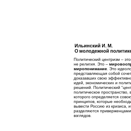
Ильинский И. М.
О молодежной политике
Политический центризм – это
не религия. Это –
мировосп
миропонимание
. Это идеоло
представляющая собой сочет
доказавших свою эффективно
идей, экономических и полит
решений. Политический “центр
политическое пространство, 
которого определяется совок
принципов, которые необходи
вывести Россию из кризиса, 
разделяются приверженцами 
взглядов.