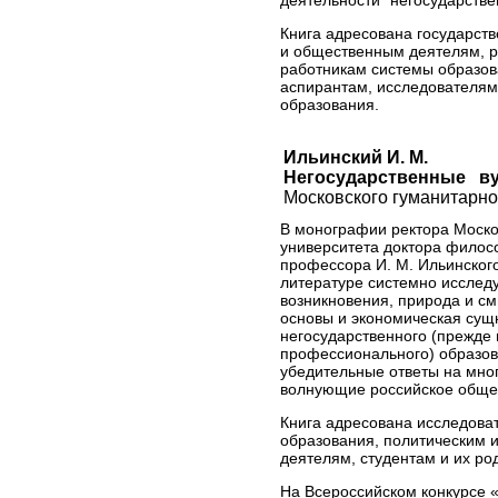
деятельности “негосударстве
Книга адресована государст
и общественным деятелям, р
работникам системы образов
аспирантам, исследователя
образования.
Ильинский И. М.
Негосударственные в
Московского гуманитарног
В монографии ректора Моско
университета доктора филос
профессора И. М. Ильинског
литературе системно исслед
возникновения, природа и с
основы и экономическая сущ
негосударственного (прежде 
профессионального) образов
убедительные ответы на мног
волнующие российское обще
Книга адресована исследова
образования, политическим 
деятелям, студентам и их ро
На Всероссийском конкурсе «