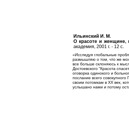
Ильинский И. М.
О красоте и женщине, 
академия, 2001 г. - 12 с.
«Исследуя глобальные пробл
размышляю о том, что же мож
все больше склоняюсь к мысл
Достоевского “Красота спасет
оговорка одинокого и больног
послание всего совокупного 
своим потомкам в XX век, ко
услышано нами и потому ост