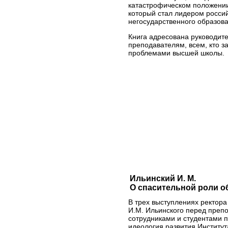
катастрофическом положении
который стал лидером росси
негосударственного образова
Книга адресована руководите
преподавателям, всем, кто з
проблемами высшей школы.
Ильинский И. М.
О спасительной роли о
В трех выступлениях ректор
И.М. Ильинского перед преп
сотрудниками и студентами 
идеология развития Институт