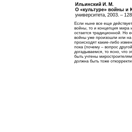
Ильинский И. М.
О «культуре» войны и 
университета, 2003. – 128
Если ныне все еще действуе
войны, то и концепция мира 
остается традиционной. Но е
войны уже произошли или на
происходят какие-либо измен
пока (почему – вопрос другой
догадываемся, то ясно, что 
быть учтены миростроителям
должна быть тоже откорректи