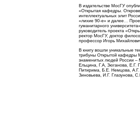
В издательстве МосГУ опубли
«Открытая кафедры. Открове
интеллектуальных элит Росси
«лихие 90-е» и далее… Прое
гуманитарного университета»
руководитель проекта «Откр
ректор МосГУ, доктор филосо
профессор Игорь Михайлови
В книгу вошли уникальные те
трибуны Открытой кафедры 
знаменитых людей России – М
Ельцина, Г.А, Зюганова, Е.Г.
Питирима, Б.Е. Немцова, А.Г. 
Зиновьева, И.Г. Глазунова, С