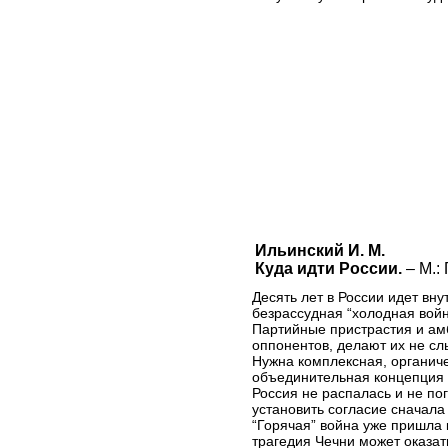
Ильинский И. М.
Куда идти России.
– М.: 
Десять лет в России идет вн
безрассудная “холодная войн
Партийные пристрастия и а
оппонентов, делают их не с
Нужна комплексная, органиче
объединительная концепция 
Россия не распалась и не по
установить согласие сначала
“Горячая” война уже пришла 
трагедия Чечни может оказат