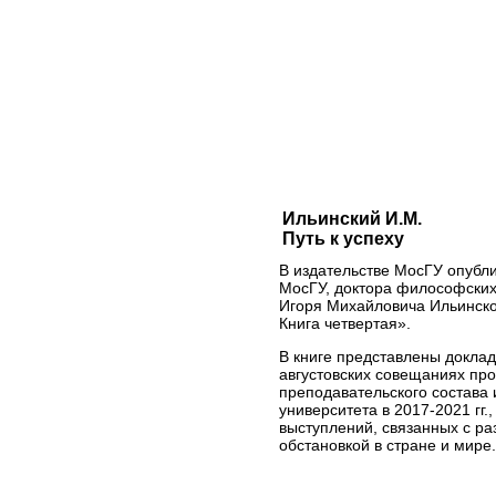
Ильинский И.М.
Путь к успеху
В издательстве МосГУ опубли
МосГУ, доктора философских
Игоря Михайловича Ильинског
Книга четвертая».
В книге представлены доклад
августовских совещаниях пр
преподавательского состава 
университета в 2017-2021 гг.,
выступлений, связанных с ра
обстановкой в стране и мире.