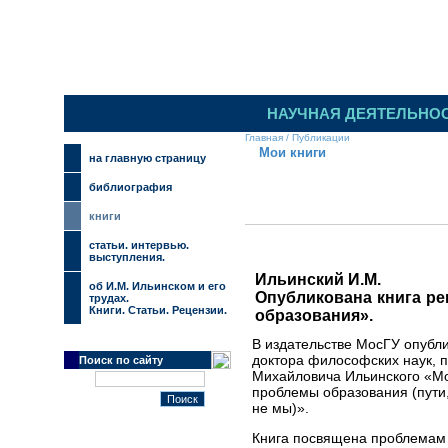
НАУЧНАЯ ДЕЯТЕЛЬНО
Главная
/
Публикации
Мои книги
на главную страницу
библиография
книги
cтатьи. интервью.
выступления.
Ильинский И.М.
об И.М. Ильинском и его
Опубликована книга ре
трудах.
Книги. Статьи. Рецензии.
образования».
В издательстве МосГУ опубли
доктора философских наук, 
Поиск по сайту
Михайловича Ильинского «М
проблемы образования (пути
не мы)».
Книга посвящена проблемам