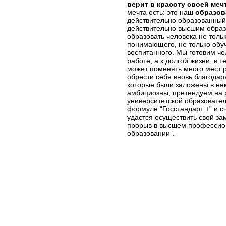
верит в красоту своей меч
мечта есть: это наш
образов
действительно образованный
действительно высшим обра
образовать человека не толь
понимающего, не только обуч
воспитанного. Мы готовим че
работе, а к долгой жизни, в 
может поменять много мест р
обрести себя вновь благодар
которые были заложены в не
амбициозны, претендуем на р
университетской образовате
формуле “Госстандарт +” и сч
удастся осуществить свой за
прорыв в высшем професси
образовании”.