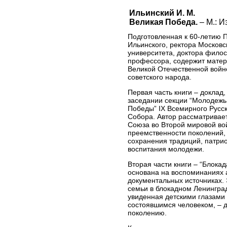
Ильинский И. М.
Великая Победа.
– М.: И
Подготовленная к 60-летию П
Ильинского, ректора Московс
университета, доктора филос
профессора, содержит мате
Великой Отечественной войн
советского народа.
Первая часть книги – доклад
заседании секции “Молодежь
Победы” IX Всемирного Русс
Собора. Автор рассматривает
Союза во Второй мировой вой
преемственности поколений,
сохранения традиций, патрио
воспитания молодежи.
Вторая части книги – “Блокад
основана на воспоминаниях 
документальных источниках. 
семьи в блокадном Ленинград
увиденная детскими глазами
состоявшимся человеком, – 
поколению.