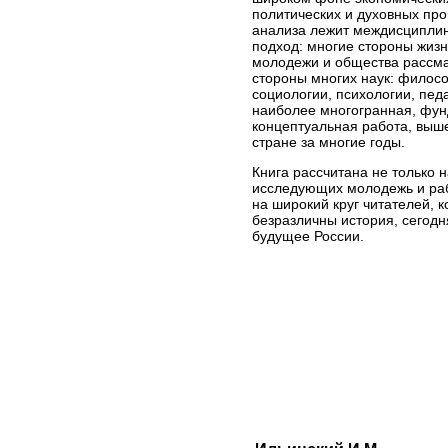
политических и духовных про
анализа лежит междисципли
подход: многие стороны жиз
молодежи и общества рассм
стороны многих наук: филосо
социологии, психологии, педа
наиболее многогранная, фу
концептуальная работа, выш
стране за многие годы.
Книга рассчитана не только 
исследующих молодежь и раб
на широкий круг читателей, 
безразличны история, сегод
будущее России.