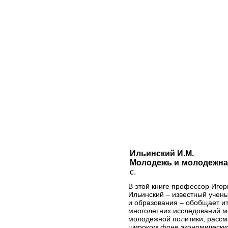
Ильинский И.М.
Молодежь и молодежная
с.
В этой книге профессор Иго
Ильинский – известный учены
и образования – обобщает ит
многолетних исследований 
молодежной политики, рассм
широком фоне экономических