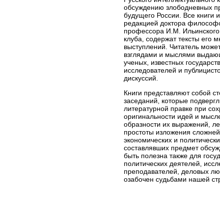
обсуждению злободневных п
будущего России. Все книги 
редакцией доктора философс
профессора И.М. Ильинского
клуба, содержат тексты его 
выступлений. Читатель может
взглядами и мыслями выдаю
ученых, известных государст
исследователей и публицисто
дискуссий.
Книги представляют собой с
заседаний, которые подвергл
литературной правке при со
оригинальности идей и мысле
образности их выражений, ле
простоты изложения сложней
экономических и политически
составлявших предмет обсуж
быть полезна также для госу
политических деятелей, иссл
преподавателей, деловых люд
озабочен судьбами нашей ст