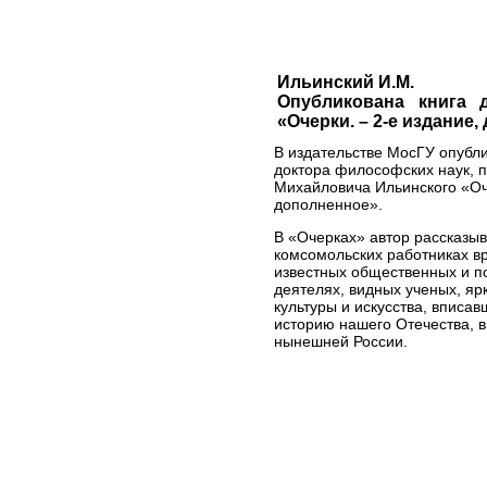
Ильинский И.М.
Опубликована книга 
«Очерки. – 2-е издание,
В издательстве МосГУ опубли
доктора философских наук, 
Михайловича Ильинского «Оче
дополненное».
В «Очерках» автор рассказы
комсомольских работниках в
известных общественных и п
деятелях, видных ученых, яр
культуры и искусства, вписав
историю нашего Отечества, в
нынешней России.