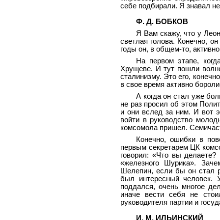
себе подбирали. Я знавал н
Ф. Д. БОБКОВ
Я Вам скажу, что у Лео
светлая голова. Конечно, о
годы он, в общем-то, активн
На первом этапе, когда
Хрущеве. И тут пошли волно
сталинизму. Это его, конечн
в свое время активно бороли
А когда он стал уже бол
не раз просил об этом Полит
и они вслед за ним. И вот 
войти в руководство молоды
комсомола пришел. Семичастн
Конечно, ошибки в по
первым секретарем ЦК комс
говорил: «Что вы делаете?
«железного Шурика». Заче
Шелепин, если бы он стал 
был интересный человек. 
поддался, очень многое дел
иначе вести себя не стои
руководителя партии и госуд
И. М. ИЛЬИНСКИЙ