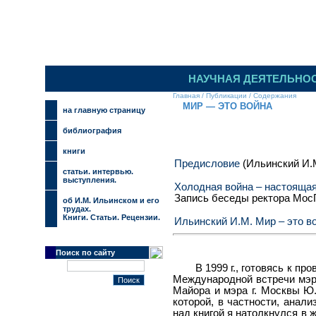
НАУЧНАЯ ДЕЯТЕЛЬНО
Главная
/
Публикации
/
Содержания
МИР — ЭТО ВОЙНА
на главную страницу
библиография
книги
Предисловие
(Ильинский И.
cтатьи. интервью.
выступления.
Холодная война – настоящая
Запись беседы ректора МосГ
об И.М. Ильинском и его
трудах.
Книги. Статьи. Рецензии.
Ильинский И.М. Мир – это в
Поиск по сайту
В 1999 г., готовясь к п
Международной встречи мэр
Майора и мэра г. Москвы Ю.
которой, в частности, анал
над книгой я натолкнулся в