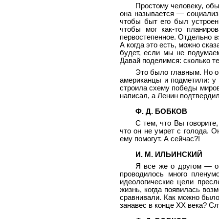
Простому человеку, обыв
она называется — социализм
чтобы быт его был устроен
чтобы мог как-то планиро
первостепенное. Отдельно вз
А когда это есть, можно сказ
будет, если мы не подумаем
Давай поделимся: сколько те
Это было главным. Но о
американцы и подметили: у
строила схему победы мирово
написал, а Ленин подтвердил
Ф. Д. БОБКОВ
С тем, что Вы говорите,
что он не умрет с голода. О
ему помогут. А сейчас?!
И. М. ИЛЬИНСКИЙ
Я все же о другом — о
проводилось много пленум
идеологические цели пресл
жизнь, когда появилась воз
сравнивали. Как можно было
занавес в конце ХХ века? Сл