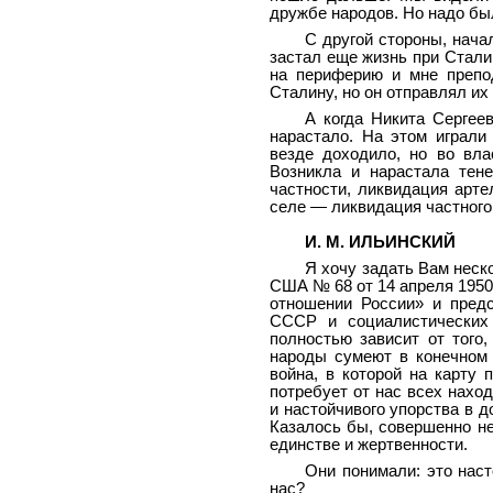
дружбе народов. Но надо был
С другой стороны, нача
застал еще жизнь при Сталин
на периферию и мне препод
Сталину, но он отправлял их 
А когда Никита Сергее
нарастало. На этом играли
везде доходило, но во вла
Возникла и нарастала тен
частности, ликвидация арте
селе — ликвидация частного 
И. М. ИЛЬИНСКИЙ
Я хочу задать Вам неск
США № 68 от 14 апреля 1950 
отношении России» и предс
СССР и социалистических 
полностью зависит от того
народы сумеют в конечном 
война, в которой на карту
потребует от нас всех нахо
и настойчивого упорства в 
Казалось бы, совершенно не
единстве и жертвенности.
Они понимали: это нас
нас?