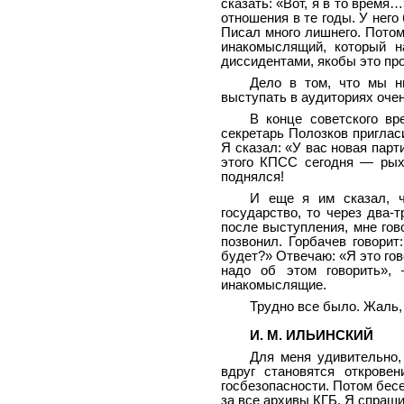
сказать: «Вот, я в то врем
отношения в те годы. У него
Писал много лишнего. Потом
инакомыслящий, который н
диссидентами, якобы это пр
Дело в том, что мы ни
выступать в аудиториях очен
В конце советского вр
секретарь Полозков приглас
Я сказал: «У вас новая парт
этого КПСС сегодня — рых
поднялся!
И еще я им сказал, ч
государство, то через два-
после выступления, мне гово
позвонил. Горбачев говорит
будет?» Отвечаю: «Я это гов
надо об этом говорить»,
инакомыслящие.
Трудно все было. Жаль,
И. М. ИЛЬИНСКИЙ
Для меня удивительно,
вдруг становятся открове
госбезопасности. Потом бес
за все архивы КГБ. Я спраши