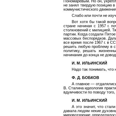
Пономаревым. Но он, укрепл
не занял твердую позицию в
коммунистического движения
Слабо или почти не изу
Вот хотя бы такой вопр
стране начиная с 1957 г. 
столкновений с милицией. Т
партии. Когда создали Пято
массовых беспорядков. Дали
все время после 1967 г. в С
решить любую проблему в с
политику, решать жизненн
начинания до конца не дово
И. М. ИЛЬИНСКИЙ
Надо так понимать, что 
Ф. Д. БОБКОВ
А главное — отдалялись
В. Сталина идеология практ
вдумчивости по поводу того, 
И. М. ИЛЬИНСКИЙ
А это значит, что стал
давала людям некие духовны
мировоззрение определялос