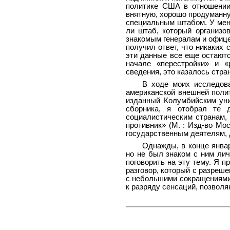
политике США в отношении
внятную, хорошо продуманну
специальным штабом. У мен
ли штаб, который организо
знакомым генералам и офице
получил ответ, что никаких 
эти данные все еще остаютс
начале «перестройки» и «
сведения, это казалось стра
В ходе моих исследов
американской внешней полит
изданный Колумбийским уни
сборника, я отобрал те 
социалистическим странам,
противник» (М. : Изд-во Моск
государственным деятелям, 
Однажды, в конце январ
но не был знаком с ним лич
поговорить на эту тему. Я п
разговор, который с разреш
с небольшими сокращениями.
к разряду сенсаций, позвол