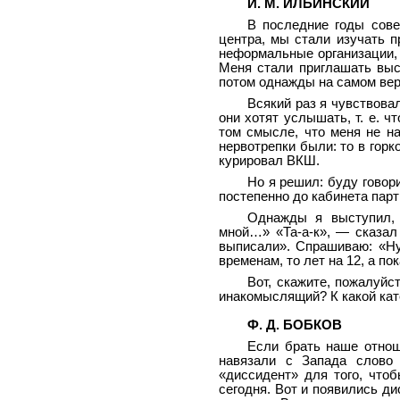
И. М. ИЛЬИНСКИЙ
В последние годы сове
центра, мы стали изучать п
неформальные организации, 
Меня стали приглашать выс
потом однажды на самом верх
Всякий раз я чувствова
они хотят услышать, т. е. ч
том смысле, что меня не н
нервотрепки были: то в горк
курировал ВКШ.
Но я решил: буду говори
постепенно до кабинета пар
Однажды я выступил, 
мной…» «Та-а-к», — сказал 
выписали». Спрашиваю: «Ну
временам, то лет на 12, а п
Вот, скажите, пожалуйс
инакомыслящий? К какой кат
Ф. Д. БОБКОВ
Если брать наше отно
навязали с Запада слово 
«диссидент» для того, чтоб
сегодня. Вот и появились д