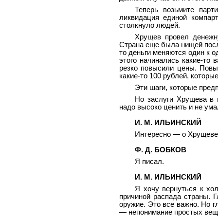
Теперь возьмите парт
ликвидация единой компарт
столкнуло людей.
Хрущев провел денежн
Страна еще была нищей после
то деньги меняются один к о
этого начинались какие-то 
резко повысили цены. Повы
какие-то 100 рублей, которые
Эти шаги, которые пред
Но заслуги Хрущева в 
надо высоко ценить и не ума
И. М. ИЛЬИНСКИЙ
Интересно — о Хрущеве н
Ф. Д. БОБКОВ
Я писал.
И. М. ИЛЬИНСКИЙ
Я хочу вернуться к хол
причиной распада страны. Г
оружие. Это все важно. Но 
— непонимание простых вещ