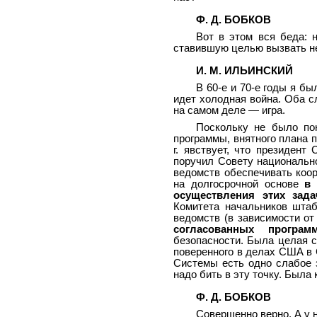
Ф. Д. БОБКОВ
Вот в этом вся беда: 
ставившую целью вызвать не
И. М. ИЛЬИНСКИЙ
В 60-е и 70-е годы я б
идет холодная война. Оба с
на самом деле — игра.
Поскольку не было по
программы, внятного плана 
г. явствует, что президен
поручил Совету национальн
ведомств обеспечивать коо
на долгосрочной основе
в 
осуществления этих зада
Комитета начальников штаб
ведомств (в зависимости о
согласованных програм
безопасности. Была целая с
поверенного в делах США в 
Системы есть одно слабое з
надо бить в эту точку. Была
Ф. Д. БОБКОВ
Совершенно верно. А у н