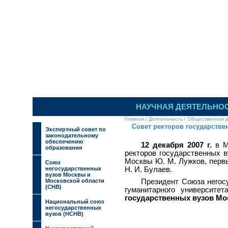
ИЛЬИНСКИЙ 
НАУЧНАЯ ДЕЯТЕЛЬНО
Главная
/
Деятельность
/
Общественная д
Совет ректоров государств
Экспертный совет по
законодательному
обеспечению
12 декабря 2007 г.
в М
образования
ректоров государственных в
Москвы Ю. М. Лужков, перв
Союз
негосударственных
Н. И. Булаев.
вузов Москвы и
Московской области
Президент Союза негос
(СНВ)
гуманитарного университе
государственных вузов Мо
Национальный союз
негосударственных
вузов (НСНВ)