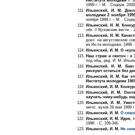
Института молодежи
// 3
1999 г. – М. : Социум, 2000
Ильинский, И. М. Док
молодежи 2 ноября 1999
ноября 1999 г. – М. : Социу
Ильинский, И. М. Конку
обл. // Вузовские вести. - 
Ильинский, И. М. Качес
докл. на августовском сов
во Ин-та молодежи, 1999. 
Ильинский, И. М. О «кул
Наш страж и светоч : к
под общ. ред. И. М. Ильинск
Ильинский, И. М. Бакс
рискуют остаться без де
Ильинский, И. М. Как э
Института молодежи 196
Ильинский, И. М. Конкур
Ильинский, И. М. Охот
научить чему-нибудь х
Ильинский, И. М. Ужест
негос. вузов 26 мая 1999 г.
Ильинский, И. М.
О спас
Ильинский, И. М. Идея,
1998. - С. 339-345.
Ильинский, И. М.
Не «ол