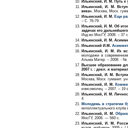
Ильинский, И. М. Путь к у
Ильинский, И. М. Всту
века»
, Москва, Моск. гуман
Ильинский, И. М.
Еще ра
– С. 76-79.
Ильинский, И. М. Об ито
задачах его дальнейшего
Изд-во МосГУ, 2008. – 37 с
Ильинский, И. М. Асимм
Ильинский И.М.
Асиммет
Ильинский, И. М. Из вс
молодежи в современном 
Альма Матер. – 2008. - № 2
Высшее образование для 
2007 г. : докл. и материал
Ильинский, И. М. Вступ
Москва, Моск. гуманит. ун-т
Ильинский, И. М.
Коммен
комсомолец. – 2007. – 19 
Ильинский, И. М. Личнос
4.
Молодежь в стратегии б
интеллектуального клуба в
Ильинский, И. М.
Образо
МосГУ, 2006. — 560 с.
Ильинский, И. М. Росси
вузов, май-июнь 2005 г. / 