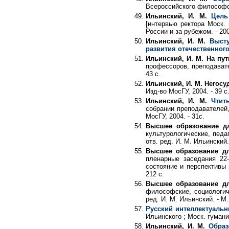
Всероссийского философског
Ильинский, И. М.
Цель
[интервью ректора Моск. 
России и за рубежом. - 200
Ильинский, И. М.
Выст
развития отечественного
Ильинский, И. М. На пу
профессоров, преподавател
43 с.
Ильинский, И. М. Негосу
Изд-во МосГУ, 2004. - 39 с
Ильинский, И. М.
Чтит
собрании преподавателей,
МосГУ, 2004. - 31с.
Высшее образование д
культурологические, педа
отв. ред. И. М. Ильинский. 
Высшее образование дл
пленарные заседания 22-
состояние и перспективы р
212 с.
Высшее образование дл
философские, социологич
ред. И. М. Ильинский. - М.
Русский интеллектуаль
Ильинского ; Моск. гуманит.
Ильинский, И. М.
Образ