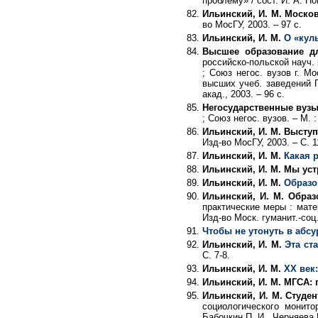
проблему» / сост. И. А. Нов
Ильинский, И. М. Моско
во МосГУ, 2003. – 97 с.
Ильинский, И. М.
О «кул
Высшее образование д
российско-польской науч. к
; Союз негос. вузов г. Мо
высших учеб. заведений П
акад., 2003. – 96 с.
Негосударственные вузы
; Союз негос. вузов. – М. :
Ильинский, И. М. Выступ
Изд-во МосГУ, 2003. – С. 1
Ильинский, И. М.
Какая 
Ильинский, И. М. Мы ус
Ильинский, И. М.
Образо
Ильинский, И. М. Обра
практические меры : мате
Изд-во Моск. гуманит.-соц.
Чтобы не утонуть в абсу
Ильинский, И. М.
Эта ст
С. 7-8.
Ильинский, И. М.
XX век
Ильинский, И. М. МГСА:
Ильинский, И. М. Студе
социологического монито
Бабочкин П. И., Черняева В.