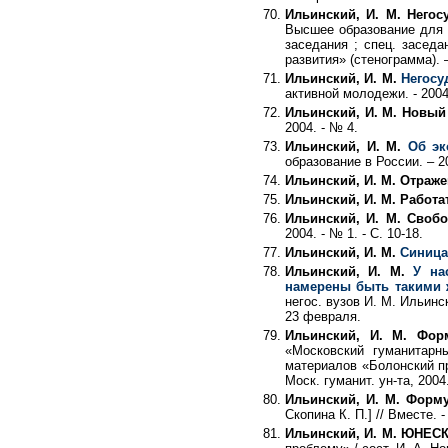
Ильинский, И. М. Негос
Высшее образование для XX
заседания ; спец. засед
развития» (стенограмма). –
Ильинский, И. М.
Негосу
активной молодежи. - 2004
Ильинский, И. М. Новый 
2004. - № 4.
Ильинский, И. М.
Об эк
образование в России. – 20
Ильинский, И. М. Отраж
Ильинский, И. М. Работа
Ильинский, И. М. Своб
2004. - № 1. - С. 10-18.
Ильинский, И. М.
Синица 
Ильинский, И. М.
У на
намерены быть такими 
негос. вузов И. М. Ильинс
23 февраля.
Ильинский, И. М. Фор
«Московский гуманитарны
материалов «Болонский про
Моск. гуманит. ун-та, 2004.
Ильинский, И. М. Форму
Скопина К. П.] // Вместе. - 
Ильинский, И. М. ЮНЕСК