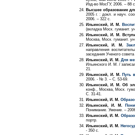
Изд-во МосГУ, 2006. – 88 с
Высшее образование для
2005 г. : докл. и науч. с
2006. – 322 с.
Ильинский, И. М.
Воспи
(вкладка Моск. гуманит. ун
Ильинский, И. М. Вступ
Москва, Моск. гуманит. ун-т
Ильинский, И. М.
Зак
направления воспитатель
заседания Ученого совета М
Ильинский, И. М.
Для ме
Ильинского И. М. / записал
21.
Ильинский, И. М.
Путь 
2006. - № 3. – С. 53-69.
Ильинский, И. М. Об э
конф., Москва, Моск. гуман
С. 31-41.
Ильинский, И. М.
Образо
Ильинский, И. М.
Пони
Понимание. Умение. – 2006.
Ильинский, И. М.
Образо
портр.
Ильинский, И. М.
Негосу
- 350 с.