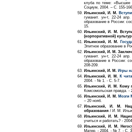
клуба по теме: «Высшее о
Социум, 2004. – С. 155-166
Ильинский, И. М.
Вступи
гуманит. ун-т, 22-24 ап
образование в России: сос
15.
Ильинский, И. М. Всту
(корпоративной) культур
Ильинский, И. М.
Госуд
Элитное образование в Росс
Ильинский, И. М. Заклю
гуманит. ун-т, 22-24 ап
образование в России: со
208-209.
Ильинский, И. М.
Игры н
Ильинский, И. М.
К чит
2004. - № 1. - С. 5-7.
Ильинский, И. М. Кому 
Комсомольская правда. - 2
Ильинский, И. М.
Мозги 
– 20 нояб.
Ильинский, И. М. Нац
образования
/ И. М. Ильин
Ильинский, И. М. Наци
учиться и работать? - 2004
Ильинский, И. М. Негос
Матер. - 2004. - № 7. - С. 3