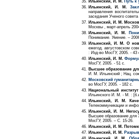
Ильинский, И. М.
Путь к 
Ильинский, И. М.
Зак
направления воспитатель
заседания Ученого совета М
Ильинский, И. М. Москов
Москвы , март-апрель 2004 
Ильинский, И. М.
Пони
Понимание. Умение. – 2006.
Ильинский, И. М. О но
ежегод. августовском сове
: Изд-во МосГУ, 2005. - 43 
Ильинский, И. М.
Формул
МосГУ, 2005. - 51 с.
Высшее образование для
И. М. Ильинский ; Нац. сою
Московский гуманитарны
во МосГУ, 2005. - 182 с.
Национальный институт
Ильинского И. М. - М. : [б.и
Ильинский, И. М. Каче
Телекоммуникации и информ
Ильинский, И. М. Негос
Высшее образование для XXI
МосГУ, 2005. – С. 15-26.
Ильинский, И. М. Потомк
Ильинский, И. М.
Разрыв
Ильинский, И. М.
Обра