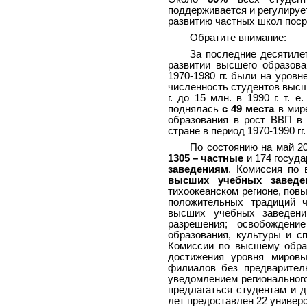
поддерживается и регулиру
развитию частных школ поср
Обратите внимание:
За последние десятиле
развитии высшего образова
1970-1980 гг. были на уровн
численность студентов высш
г. до 15 млн. в 1990 г. т. е
поднялась
с 49 места
в мире
образования в рост ВВП в
стране в период 1970-1990 гг.
По состоянию на май 20
1305 – частные
и 174 госуда
заведениям
. Комиссия по
высших учебных заведе
тихоокеанском регионе, пов
положительных традиций ч
высших учебных заведени
разрешения; освобождени
образования, культуры и с
Комиссии по высшему обра
достижения уровня мировы
филиалов без предваритель
уведомлением региональног
предлагаться студентам и 
лет предоставлен 22 универ