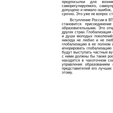
предпосылки для возник
саморегулируемого, самоу
допущено и немало ошибок, о
срочно. Это уже не вопрос ст
Вступление России в ВТ
становится присоединени
образовательными. Это отк
других стран. Глобализация
и души молодых поколений 
никогда не любил и не люб
глобализацию в ее полном 
игнорировать глобализацию
будут выступать частные ву
с ними должны бы также рос
находятся в чахоточном со
управления образованием 
представителей его лучших 
этому.