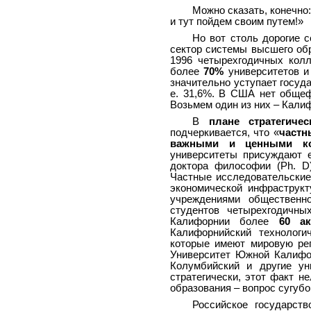
Можно сказать, конечно
и тут пойдем своим путем!»
Но вот столь дорогие 
сектор системы высшего обр
1996 четырехгодичных кол
более
70%
университетов и
значительно уступает госуда
е. 31,6%. В США нет общеф
Возьмем один из них – Кали
В
плане стратегичес
подчеркивается, что «
частн
важными и ценными ко
университеты присуждают е
доктора философии (Ph. D
Частные исследовательские
экономической инфраструкт
учреждениями общественн
студентов четырехгодичны
Калифорнии более
60 ак
Калифорнийский технологи
которые имеют мировую р
Университет Южной Калифор
Колумбийский и другие ун
стратегически, этот факт н
образования – вопрос сугубо
Российское государст