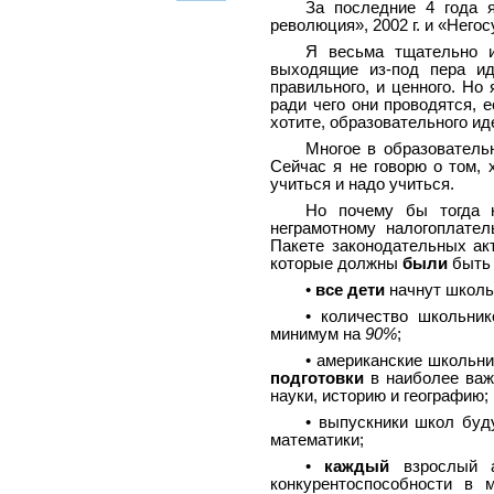
За последние 4 года 
революция», 2002 г. и «Него
Я весьма тщательно и
выходящие из-под пера ид
правильного, и ценного. Но 
ради чего они проводятся, 
хотите, образовательного ид
Многое в образователь
Сейчас я не говорю о том, 
учиться и надо учиться.
Но почему бы тогда н
неграмотному налогоплате
Пакете законодательных ак
которые должны
были
быть 
•
все дети
начнут школь
• количество школьни
минимум на
90%
;
• американские школьни
подготовки
в наиболее важ
науки, историю и географию;
• выпускники школ бу
математики;
•
каждый
взрослый 
конкурентоспособности в 