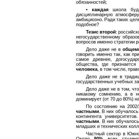
обязанностей;
•
каждая
школа бу
дисциплинарную атмосферу
амбициозно. Ради таких целе
подобное?
Тезис второй
: российск
негосударственному образо
вопросов именно стратегии р
Дело даже не в
общем
говорить именно так, как п
самое древнее, догосуда
общества, где признаетс
человека
, в том числе, пра
Дело даже не в тради
государственных учебных зав
Дело даже не в том, чт
никакому сомнению, а в н
доминирует (от 70 до 80%) н
По состоянию на 2002/
частными
. В них обучалось
контингента университет
частными
. В них обучалос
младших и технических кол
Частный сектор в Южн
Около
80%
всех студент