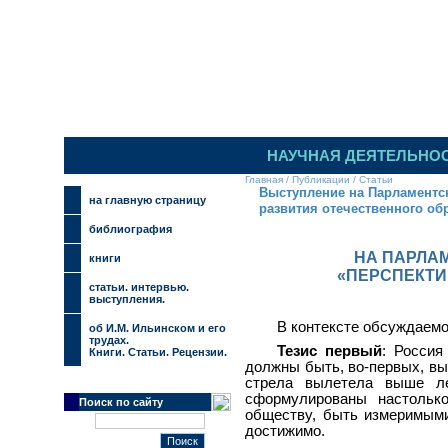
НАУЧНАЯ ДЕЯТЕЛЬНО
Главная
/
Публикации
/
Статьи
Выступление на Парламентс
на главную страницу
развития отечественного об
библиография
НА ПАРЛА
книги
«ПЕРСПЕКТИ
cтатьи. интервью.
выступления.
В контексте обсуждаемой
об И.М. Ильинском и его
трудах.
Тезис первый
: Россия
Книги. Статьи. Рецензии.
должны быть, во-первых, в
стрела вылетела выше ле
сформулированы настольк
Поиск по сайту
обществу, быть измеримыми.
достижимо.