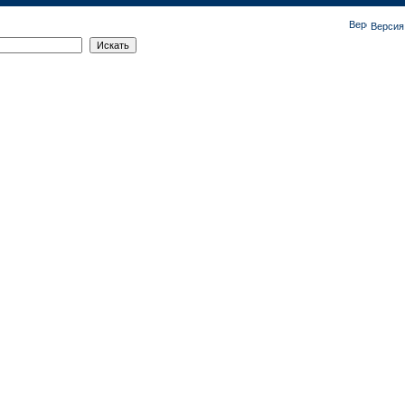
Версия