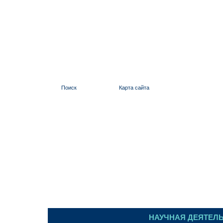
Поиск
Карта сайта
ИЛЬИНСКИЙ
НАУЧНАЯ ДЕЯТЕЛ