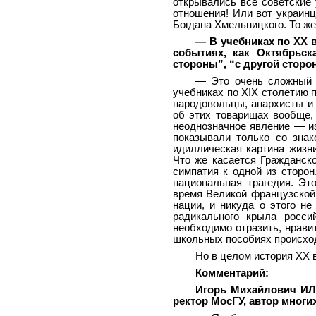
открывались все советские 
отношения! Или вот украинц
Богдана Хмельницкого. То же
— В учебниках по ХХ в
событиях, как Октябрьск
стороны”, “с другой стор
— Это очень сложный в
учебниках по XIX столетию 
народовольцы, анархисты и 
об этих товарищах вообще, 
неоднозначное явление — из
показывали только со знак
идиллическая картина жизн
Что же касается Гражданск
симпатия к одной из сторо
национальная трагедия. Эт
время Великой французской 
нации, и никуда о этого н
радикального крыла росси
необходимо отразить, нравит
школьных пособиях происход
Но в целом история ХХ в
Комментарий:
Игорь Михайлович ИЛЬ
ректор МосГУ, автор многи