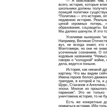
— Я обеспокоен тем, 
всего, история, которые вл
школьники должны получать
позиций политики существу
“Политика — это история, о
недавнюю историю. Реальны
ценой огромных потерь, 
образования, соцзащиты. Б
Мы далеко шагнули. И это то
Усилиями нынешних “ист
Например, Великая Отечеств
вуз, не всегда знают, кто
Монтгомери, но они не зна
усеченным сознанием. О п
кодовым названием “Немысл
говорю о “холодной” войне,
дела, ведется поныне.
История, как никакой д
картину. Что мы видим сейч
Имена героев белого движен
трагедия, в которой и та, 
Щорс, Стаханов и Ангелина, 
эпохи. Многое из прошлог
параноик”. Это не только
уничтожена история, то не б
Есть же конкретные д
опираться история. Ибо толь