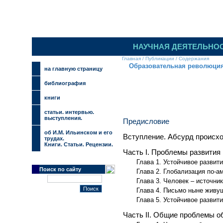
НАУЧНАЯ ДЕЯТЕЛЬНО
Главная
/
Публикации
/
Содержания
Образовательная революци
на главную страницу
библиография
книги
cтатьи. интервью.
выступления.
Предисловие
об И.М. Ильинском и его
Вступление. Абсурд происх
трудах.
Книги. Статьи. Рецензии.
Часть I. Проблемы развития
Глава 1. Устойчивое развит
Поиск по сайту
Глава 2. Глобализация по-а
Глава 3. Человек – источни
Глава 4. Письмо ныне живу
Глава 5. Устойчивое развити
Часть II. Общие проблемы о