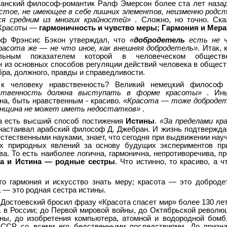
анский философ-романтик Ралф Эмерсон более ста лет наза
стое, не имеющее в себе лишних элементов, неизменно родс
ся средним из многих крайностей»
. Сложно, но точно. Ск
 Красоты —
гармоничность и чувство меры; Гармония и Мера
оф Фрэнсис Бэкон утверждал, что
«
добродетель
есть не ч
расота же — не что иное, как внешняя добродетель».
Итак, 
ральным показателем которой в человеческом обществ
 из основных способов регуляции действий человека в общес
бра, должного, правды и справедливости.
к человеку нравственность? Великий немецкий философ 
ственность должна выступать в форме красоты»
. Ин
на, быть нравственным - красиво.
«Красота — тоже доброде
енщина не может иметь недостатков»
.
та есть высший способ постижения
Истины
.
«За пределами кр
настаивал арабский философ Д. Джебран. И жизнь подтверждае
естественными науками, знает, что сегодня при выдвижении нау
х природных явлений за основу будущих экспериментов при
ва. То есть наиболее логична, гармонична, непротиворечива, п
та и Истина — родные сестры
. Что истинно, то красиво, а ч
то гармония и искусство знать меру; красота — это доброд
а — это родная сестра истины.
Достоевский бросил фразу «Красота спасет мир» более 130 ле
 в России; до Первой мировой войны, до Октябрьской революц
ны, до изобретения компьютера, атомной и водородной бомб
СССР со всеми его бедственными последствиями. До призн