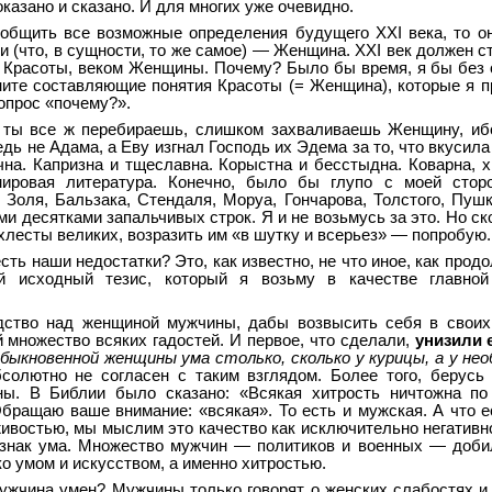
казано и сказано. И для многих уже очевидно.
общить все возможные определения будущего XXI века, то о
и (что, в сущности, то же самое) — Женщина. XXI век должен с
м Красоты, веком Женщины. Почему? Было бы время, я бы без 
ните составляющие понятия Красоты (= Женщина), которые я п
вопрос «почему?».
: ты все ж перебираешь, слишком захваливаешь Женщину, иб
дь не Адама, а Еву изгнал Господь их Эдема за то, что вкусила
чна. Капризна и тщеславна. Корыстна и бесстыдна. Коварна, х
ировая литература. Конечно, было бы глупо с моей стор
 Золя, Бальзака, Стендаля, Моруа, Гончарова, Толстого, Пушк
ми десятками запальчивых строк. Я и не возьмусь за это. Но с
хлесты великих, возразить им «в шутку и всерьез» — попробую.
есть наши недостатки? Это, как известно, не что иное, как про
й исходный тезис, который я возьму в качестве главно
дство над женщиной мужчины, дабы возвысить себя в своих
й множество всяких гадостей. И первое, что сделали,
унизили 
обыкновенной женщины ума столько, сколько у курицы, а у нео
бсолютно не согласен с таким взглядом. Более того, берусь 
ы. В Библии было сказано: «Всякая хитрость ничтожна по
бращаю ваше внимание: «всякая». То есть и мужская. А что е
ивостью, мы мыслим это качество как исключительно негативно
изнак ума. Множество мужчин — политиков и военных — доби
о умом и искусством, а именно хитростью.
мужчина умен? Мужчины только говорят о женских слабостях и 