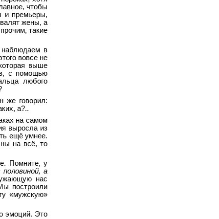
Главное, чтобы
ы и премьеры,
хвалят жены, а
 прочим, такие
и наблюдаем в
того вовсе не
 которая выше
ов, с помощью
альца любого
?
н же говорил:
ких, а?..
аках на самом
ия выросла из
ть ещё умнее.
ны на всё, то
е. Помните, у
 половиной, а
ружающую нас
 Мы построили
эту «мужскую»
го эмоций. Это