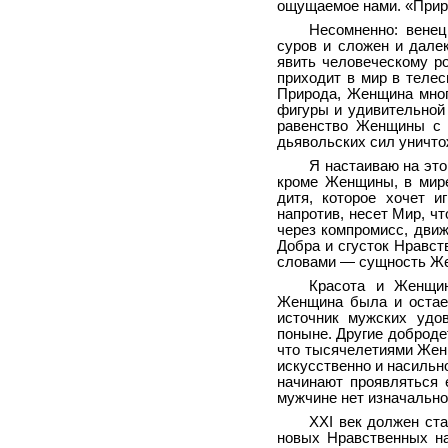
ощущаемое нами. «Приро
Несомненно: вене
суров и сложен и далек
явить человеческому р
приходит в мир в теле
Природа, Женщина мног
фигуры и удивительной
равенство Женщины с 
дьявольских сил уничто
Я настаиваю на это
кроме Женщины, в мире
дитя, которое хочет и
напротив, несет Мир, ч
через компромисс, движ
Добра и сгусток Нравст
словами — сущность Ж
Красота и Женщин
Женщина была и остае
источник мужских удо
поныне. Другие доброде
что тысячелетиями Женщ
искусственно и насильн
начинают проявляться 
мужчине нет изначально
XXI век должен ста
новых Нравственных на