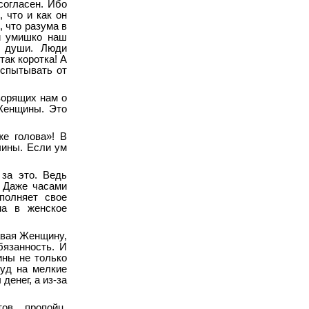
согласен. Ибо
, что и как он
, что разума в
и умишко наш
и души. Люди
так коротка! А
испытывать от
ворящих нам о
 Женщины. Это
же голова»! В
чины. Если ум
за это. Ведь
. Даже часами
полняет свое
на в женское
давая Женщину,
язанность. И
ины не только
суд на мелкие
денег, а из-за
ов, пропойц,