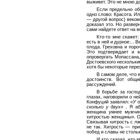
выживет. Это не мною до
Если предельно об
одно слово: Красота. Ил
— другой вопрос) веко
доказал это. Но развер
сами найдете ответ на 
Кто-то мне скажет
есть в ней и дурное… Ве
плода. Греховна и поро
Это подтверждает и м
опровергать Мопассана,
Достоевского нескольки
хотя бы некоторые пере
В самом деле, что 
достоинств. Вот общи
рассуждений.
В борьбе за госпо
глазах, наговорили о не
Конфуций заявлял:
«У 
сколько у двух»
. Я а
женщина умнее мужчин
хитростью женщины». О
Связывая хитрость с лж
не так. Хитрость — пр
побед и славы не стольк
И кто сказал, что 