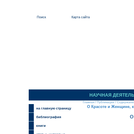
Поиск
Карта сайта
ИЛЬИНСКИЙ
НАУЧНАЯ ДЕЯТЕЛ
Главная
/
Публикации
/
Содержани
О Красоте и Женщине, 
на главную страницу
О
библиография
книги