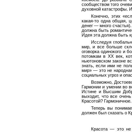
сообществом того очеви
духовной катастрофы. И 
Конечно, этих «ес
какая-то одна общая, ц
денег — много счастья)
должна быть романтиче
Идея эта должна быть к
Исследуя глобальн
мир, и все больше скл
оговорка одинокого и б
потомкам в XX век, ко
ньютоновском законе вс
знать, если ими не пол
мир» — это не народна
социальных угроз и опас
Возможно, Достоевс
Гармонии и умении во 
Истине и Высшим Добр
выходит, что все очень
Красотой? Гармоничное.
Теперь вы понимае
должен был сказать о К
Красота — это не 