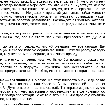
к ее недостаток. Большинство так и делает. Я же с этим не 
гораздо большей мере есть то, что и как он чувствует, чем то
начает, что я выступаю против разума, нет. Я говорю лишь о том
ся все меньше. Но даже и при этой уменьшающейся малост
попутно человеческие эмоции и чувства, сокращать наш
похожи на роботов, разучиваясь наслаждаться жизнью, которая 
ождаться на свет, зачем жить, если не радоваться жизни, не 
лище, в котором сохраняются остатки человеческих чувств, го
ря ни на что, все же стоит, что жизнь прекрасна? Это Душа
 «Как же это прекрасно, что «У женщины — все сердце. Да
уации я скорее поверю сердцу женщины, нежели рассудку муж
 то у нее есть еще сердце, и оно знает правду.
ина излишне говорлива
. Но было бы грешно упрекать ее 
оздала Женщину, чтобы ее языком рассказать о себе самой
сплетничая о подругах и мужчинах, она бессознательно вы
кое предназначение. Необходимость много говорить заложе
на — тряпичница
. Но разве и в этом виновата она? Ведь соз
Ты — моя воплощенная Красота. Быть прекрасной — твоя об
ой. (Лучше всего — за парижской). Ты вправе ждать от мужч
ребовать от него постоянных любезностей в виде крупных с
и обида происходят не от того, что Женщина просит у мужчины 
ва, как правило, нет.
щина, особенно русская
, обожает озорников, скандалист