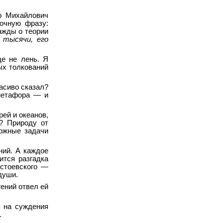
р Михайлович
очную фразу:
ажды о теории
 тысячи, его
де не лень. Я
ных толкований
асиво сказал?
 метафора — и
рей и океанов,
? Природу от
ожные задачи
ний. А каждое
ится разгадка
остоевского —
души.
гений отвел ей
я на суждения
.