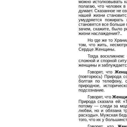
можно истолковывать ка
полагаю, что человек в 
думает. Сказанное не оз
нашей жизни становит
умудряется пожирать 
становятся все больше 
зачем, скажите, было р
жизни наслаждения?..
Но где же то Храни
том, что жить, несмот
Сердце Женщины.
Тогда воскликнем:
сложной и спорной сит
женщины и заблуждается,
Говорят, что
Женщ
(повторюсь) Природа с
болтая по телефону, 
природное, историчес
подсознание.
Говорят, что
Женщи
Природа сказала ей: «
потому — следи за мод
любви, но и обязана т
расходы». Мужская беда 
того, что их у большинст
Говорят, что
Жен