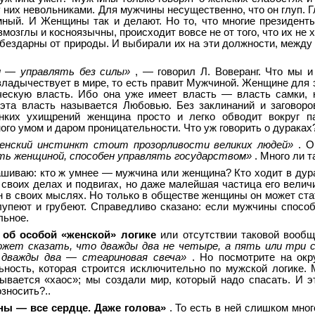
у них невольниками. Для мужчины несущественно, что он глуп. 
умный. И Женщины так и делают. Но то, что многие президент
мозглы и косноязычны, происходит вовсе не от того, что их не 
и бездарны от природы. И выбирали их на эти должности, между
и — управлять без силы»
, — говорил Л. Воверанг. Что мы 
ладычествует в мире, то есть правит Мужчиной. Женщине для э
ческую власть. Ибо она уже имеет власть — власть самки,
 эта власть называется Любовью. Без заклинаний и заговор
нких ухищрений женщина просто и легко обводит вокруг п
ого умом и даром проницательности. Что уж говорить о дураках
енский инстинкт стоит прозорливости великих людей»
. О
ть женщиной, способен управлять государством»
. Много ли та
ашиваю: кто ж умнее — мужчина или женщина? Кто ходит в дур
своих делах и подвигах, но даже малейшая частица его велич
 в своих мыслях. Но только в обществе женщины он может ста
упеют и грубеют. Справедливо сказано: если мужчины способ
льное.
 об особой «женской» логике
или отсутствии таковой вообщ
жет сказать, что дважды два не четыре, а пять или три с
 дважды два — стеариновая свеча»
. Но посмотрите на ок
ьность, которая строится исключительно по мужской логике.
зывается «хаос»; мы создали мир, который надо спасать. И 
зносить?..
ны — все сердце. Даже голова»
. То есть в ней слишком мно