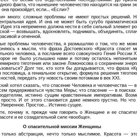
дного факта, что нынешнее человечество находится на грани эк
она произойдет, если... «Если»?
ли» много: сложные проблемы не имеют простых решений. Н
ентральная идея. И она не может быть сугубо прагматической
. Идея эта непременно должна нести в себе сильный элемент ро
ской — возвышать, вдохновлять, поднимать, объединять, спла
расивой и огненной.
ые проблемы человечества, я размышляю о том, что же мож
оняюсь к мысли, что фраза Достоевского «Красота спасет 
ольного человека, а послание всего совокупного Гения России 
торое не было услышано нами и потому осталось непонятым
емирного тяготения или законе Ломоносова о сохранении энерги
ьзоваться? Долг тех, кто хотя бы догадывается, что фраза «К
я пословица, а гениальное открытие, формула решения тяготе
ностей, передать эту новость своим потомкам в век XXI.
кий хотел сказать, что спасение Человека и человечества — в
всем придерживаться чувства Меры; что спасение — в поисках
одетелям, истинно сущим нравственным императивам. Возмо
 просто. И от этого становится даже немного грустно. Но чт
 Умеренное. Простое... Истинно сущее.
те, почему я, прежде чем говорить о Женщине и ее спасите
расоте и ее созидательной силе «вообще».
О спасительной миссии Женщины
только абстракция, нечто только мыслимое. Красота — это