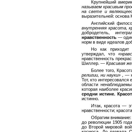
Крупнейший америк
называем красивым про
на свете и являющее
выразительней: основа
Английский филос
внутренняя красота, к
добродетель, интег
нравственность
— один
норм в виде идеалов до
Но как приходит 
утверждал, что
«нрав
нравственность прекрас
Шиллер. —
Красивая ж
Более того, Красо
религии, ни науки»
, — 
Тот, кто интересовался 
области ненаблюдаемы
которая наиболее краси
сродни истине. Красо
истинно.
Итак, красота — э
нравственности; красот
Обратим внимание: 
до революции 1905 года
до Второй мировой вой
космоса. До развала 