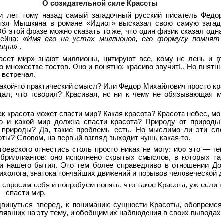
О созидательной силе Красоты
и лет тому назад самый загадочный русский писатель Федо
нязя Мышкина в романе «Идиот» высказал свою самую загад
Об этой фразе можно сказать то же, что один физик сказал одн
тейна:
«Имя его на устах миллионов, его формулу помнят
ницы»
.
асет мир» знают миллионы, цитируют все, кому не лень и г
о множестве тостов. Оно и понятно: красиво звучит!.. Но внят
 встречал.
 какой-то практический смысл? Или Федор Михайлович просто кр
дал, что говорил? Красивая, но ни к чему не обязывающая
ак красота может спасти мир? Какая красота? Красота небес, мо
о и какой мир должна спасти красота? Природу от природы
 природы? Да, такие проблемы есть. Но мыслимо ли эти сл
ты? Словом, на первый взгляд выходит чушь какая-то.
оевского отнестись столь просто никак не могу: ибо это — ге
бриллиантов: оно исполнено скрытых смыслов, в которых та
и нашего бытия. Это тем более справедливо в отношении Д
ихолога, знатока тончайших движений и порывов человеческой 
 спросим себя и попробуем понять, что такое Красота, уж если 
 спасти мир.
винуться вперед, к пониманию сущности Красоты, обопремс
явших на эту тему, и обобщим их наблюдения в своих выводах