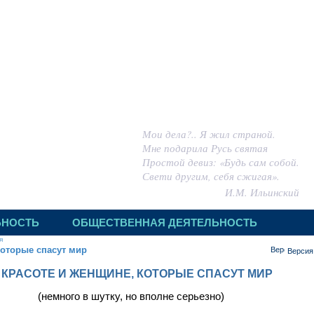
 ИГОРЬ МИХАЙЛОВИЧ
Мои дела?.. Я жил страной.
Мне подарила Русь святая
Простой девиз: «Будь сам собой.
Свети другим, себя сжигая».
И.М. Ильинский
ЬНОСТЬ
ОБЩЕСТВЕННАЯ ДЕЯТЕЛЬНОСТЬ
я
которые спасут мир
Версия
 КРАСОТЕ И ЖЕНЩИНЕ, КОТОРЫЕ СПАСУТ МИР
(немного в шутку, но вполне серьезно)