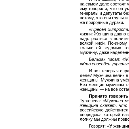
на самом деле состоят 
ему говорили, что он 
генералы и депутаты без
потому, что они глупы 
же природные дураки.
«Предел хитрост
жизни: Женщина давно в
надо рваться в полити
всякой иной. По-иному
только ей ведомых то
мужчину, даже наделенн
Бальзак писал:
«Ж
«Кто способен управля
И вот теперь я спр
деле? Мужчина велик в 
женщины. Мужчина умён
Без женщин мужчины гл
женщины — на всё оста
Принято говорить
Тургенева:
«Мужчина мо
женщина скажет, что
российскую действител
«порядок», который на
логику мы должны прево
Говорят:
«У женщи