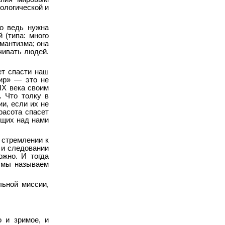
ологической и
о ведь нужна
 (типа: много
мантизма; она
чивать людей.
ет спасти наш
мир» — это не
XIX века своим
. Что толку в
и, если их не
расота спасет
ющих над нами
 стремлении к
 и следовании
жно. И тогда
о мы называем
льной миссии,
 и зримое, и