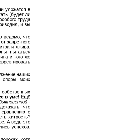
ни уложатся в
тать (будет ли
особого труда
.
риводил, и вы
о ведомо, что
 от запретного
итра и лжива.
оны пытаться
ина и того же
корректировать
должение наших
й опоры моих
 собственных
ее в уме!
Ещё
быкновенной -
доказать, что
 сравнению с
сть хитрость?
е. А ведь это
лись успехов,
пороках, хотя