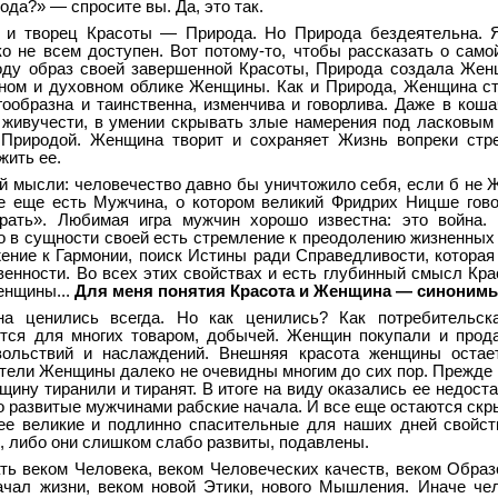
да?» — спросите вы. Да, это так.
ц и творец Красоты — Природа. Но Природа бездеятельна. 
о не всем доступен. Вот потому-то, чтобы рассказать о само
оду образ своей завершенной Красоты, Природа создала Жен
сном и духовном облике Женщины. Как и Природа, Женщина ст
ообразна и таинственна, изменчива и говорлива. Даже в коша
 живучести, в умении скрывать злые намерения под ласковым
Природой. Женщина творит и сохраняет Жизнь вопреки стр
жить ее.
й мысли: человечество давно бы уничтожило себя, если б не 
 еще есть Мужчина, о котором великий Фридрих Ницше гово
грать». Любимая игра мужчин хорошо известна: это война.
то в сущности своей есть стремление к преодолению жизненных
ение к Гармонии, поиск Истины ради Справедливости, которая
венности. Во всех этих свойствах и есть глубинный смысл Кра
енщины...
Для меня понятия Красота и Женщина — синоним
а ценились всегда. Но как ценились? Как потребительска
тся для многих товаром, добычей. Женщин покупали и прод
вольствий и наслаждений. Внешняя красота женщины остае
тели Женщины далеко не очевидны многим до сих пор. Прежде в
ину тиранили и тиранят. В итоге на виду оказались ее недоста
о развитые мужчинами рабские начала. И все еще остаются скр
ее великие и подлинно спасительные для наших дней свойст
, либо они слишком слабо развиты, подавлены.
ть веком Человека, веком Человеческих качеств, веком Образ
чал жизни, веком новой Этики, нового Мышления. Иначе че