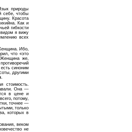
Язык природы
й себе, чтобы
щину. Красота
ихийна. Как и
чьей гибкости
 видом я вижу
емлению всех
Женщина. Ибо,
рил, что «это
 Женщина же,
 противоречий
 есть синоним
соты, другими
ы
.
я стоимость.
авали. Она —
тся в цене и
сего, потому,
тки, точнее —
ытыми, только
ва, которых в
ования, веком
ловечество не