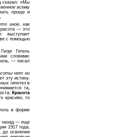
д сказал:
«Мы
твенное всему
азать проще и
.
то иное, как
красота — это
е выступает
тве с помощью
Георг Гегель
ыми словами:
тель,
— писал
асоты нет ни
т эту истину.
чных гипотез в
нимается та,
роста.
Красота
то красиво, то
етель в форме
т назад — еще
ии 1917 года,
, до освоения
ания мировым