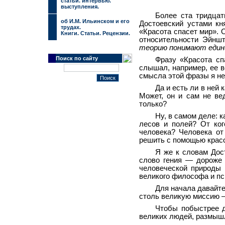
cтатьи. интервью.
выступления.
Более ста тридцат
об И.М. Ильинском и его
Достоевский устами к
трудах.
«Красота спасет мир». 
Книги. Статьи. Рецензии.
относительности Эйнш
теорию понимают еди
Поиск по сайту
Фразу «Красота сп
слышал, например, ее в
смысла этой фразы я не
Да и есть ли в ней
Может, он и сам не ве
только?
Ну, в самом деле: к
лесов и полей? От ког
человека? Человека от
решить с помощью красо
Я же к словам Дост
слово гения — дороже 
человеческой природы 
великого философа и пс
Для начала давайте
столь великую миссию —
Чтобы побыстрее д
великих людей, размышл