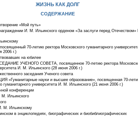
ЖИЗНЬ КАК ДОЛГ
СОДЕРЖАНИЕ
отворение «Мой путь»
награждении И. М. Ильинского орденом «За заслуги перед Отечеством» 
льинскому
вященный 70-летию ректора Московского гуманитарного университета
 2006 г.)
ствовавших на юбилее
ДАНИЕ УЧЕНОГО СОВЕТА, посвященное 70-летию ректора Московск
рситета И. М. Ильинского (28 июня 2006 г.)
жественного заседания Ученого совета
 «Гуманитарные науки и высшее образование», посвященная 70-лет
о гуманитарного университета И. М. Ильинского (21 июня 2006 г.)
учной конференции
М. Ильинского
ого
И. М. Ильинскому
инском в энциклопедиях, биографических и биобиблиографических