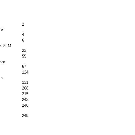
2
IV
4
6
 И. М.
23
55
ого
67
124
.
ию
131
208
215
243
246
249