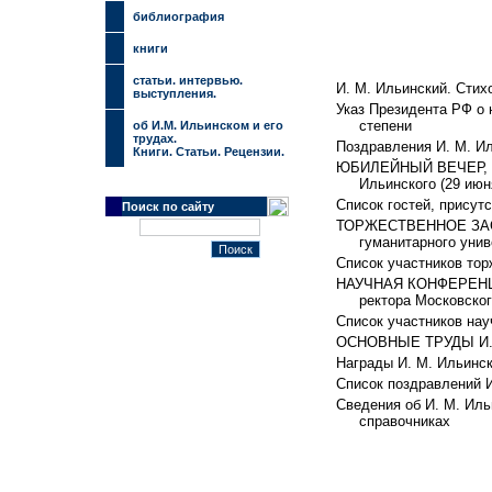
библиография
книги
cтатьи. интервью.
И. М. Ильинский. Стих
выступления.
Указ Президента РФ о 
степени
об И.М. Ильинском и его
трудах.
Поздравления И. М. И
Книги. Статьи. Рецензии.
ЮБИЛЕЙНЫЙ ВЕЧЕР, пос
Ильинского (29 июня
Список гостей, присут
Поиск по сайту
ТОРЖЕСТВЕННОЕ ЗАСЕ
гуманитарного униве
Список участников тор
НАУЧНАЯ КОНФЕРЕНЦИЯ
ректора Московског
Список участников на
ОСНОВНЫЕ ТРУДЫ И. 
Награды И. М. Ильинск
Список поздравлений 
Сведения об И. М. Иль
справочниках