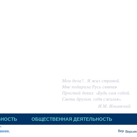
 ИГОРЬ МИХАЙЛОВИЧ
Мои дела?.. Я жил страной.
Мне подарила Русь святая
Простой девиз: «Будь сам собой.
Свети другим, себя сжигая».
И.М. Ильинский
ЬНОСТЬ
ОБЩЕСТВЕННАЯ ДЕЯТЕЛЬНОСТЬ
я
ание.
Версия