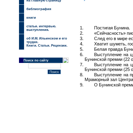
на главную страницу
библиография
книги
cтатьи. интервью.
Постигая Бунина.
выступления.
«Сейчасность» пи
След его в мире ес
об И.М. Ильинском и его
трудах.
Хватит шуметь, гос
Книги. Статьи. Рецензии.
Белая правда Буни
Выступление на ц
Бунинской премии (22 о
Поиск по сайту
Выступление на ц
Бунинской премии (25 о
Выступление на пр
Мраморный зал Центра
О Бунинской прем