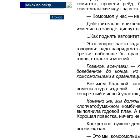
комитета, провели рейд, 
Поиск по сайту
комсомольские идут на всех 
— Комсомол у нас — не 
Действительно, вникнешь
изменил на заводе, диспут 
...Как поднять авторите
Этот вопрос часто зада
говорили: надо напридумат
Третьи: побольше бы прав 
голов, столько и мнений...
Главное, все-таки, — 
доведенное до конца, но
комсомольцами в организаци
Возьмем большой заво
номенклатура изделий — т
конкретный и ясный участок
Конечно же, мы должны
хлопчатобумажном комбин
выполнила годовой план. А 
Хорошая повестка, ничего не
Конкретное, нужное дел
потом сказал:
— Это мы, комсомольцы