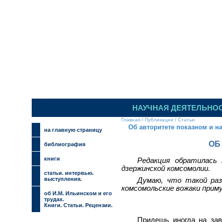
ИЛЬИНСКИЙ 
НАУЧНАЯ ДЕЯТЕЛЬНО
Главная
/
Публикации
/
Статьи
Об авторитете показном и н
на главную страницу
ОБ
библиография
книги
Редакция обратилась
дзержинской комсомолии.
cтатьи. интервью.
выступления.
Думаю, что такой разг
комсомольские вожаки прим
об И.М. Ильинском и его
трудах.
Книги. Статьи. Рецензии.
Придешь иногда на зав