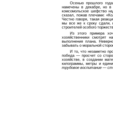
Осенью прошлого года
намечены в декабре, но в
комсомольское шефство на
сказал, пожав плечами: «Ко
Честно говоря, такая реак
мы все же к сроку сдали, 
строителей особого торжеств
Из этого примера хоч
хозяйственники смотрят н
выполнения плана. Неверн
забывать о моральной сторон
И то, что незаметно пр
победа — просчет со сторо
хозяйстве, в создании мат
килограммы, метры и един
трудовое воспитание — ст