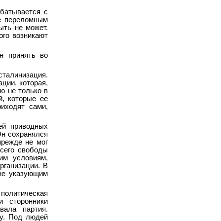
абатывается с
ое переломным
ыть не может.
ого возникают
н принять во
 сталинизация.
ции, которая,
ю не только в
й, которые ее
иходят сами,
ей приводных
Он сохранялся
прежде не мог
всего свободы
ним условиям,
рганизации. В
 не указующим
политическая
и сторонники
вала партия.
му. Под людей