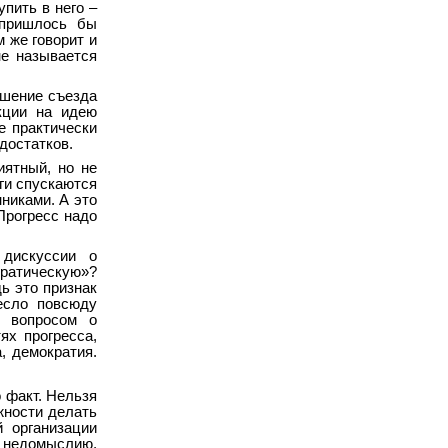
пить в него –
 пришлось бы
 же говорит и
не называется
ешение съезда
кции на идею
е практически
достатков.
иятный, но не
оги спускаются
никами. А это
Прогресс надо
 дискуссии о
атическую»?
ь это признак
есло повсюду
д вопросом о
ях прогресса,
, демократия.
 факт. Нельзя
ожности делать
 организации
, недомыслию,