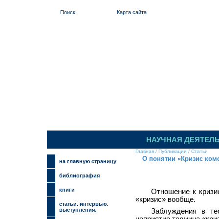
Поиск
Карта сайта
ИЛЬИНСКИЙ
НАУЧНАЯ ДЕЯТЕЛ
Главная
/
Публикации
/
Статьи
О понятии «Кризис ком
на главную страницу
библиография
книги
Отношение к кризи
«кризис» вообще.
cтатьи. интервью.
выступления.
Заблуждения в те