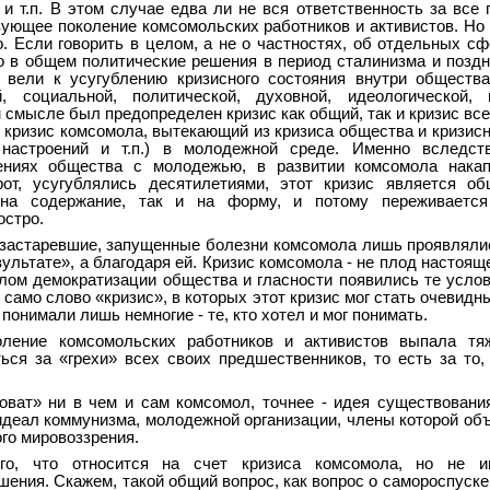
и т.п. В этом случае едва ли не вся ответственность за все
вующее поколение комсомольских работников и активистов. Но
. Если говорить в целом, а не о частностях, об отдельных сф
о в общем политические решения в период сталинизма и поздн
 вели к усугублению кризисного состояния внутри обществ
, социальной, политической, духовной, идеологической, н
м смысле был предопределен кризис как общий, так и кризис вс
е кризис комсомола, вытекающий из кризиса общества и кризисн
 настроений и т.п.) в молодежной среде. Именно вследств
ениях общества с молодежью, в развитии комсомола накап
от, усугублялись десятилетиями, этот кризис является об
 на содержание, так и на форму, и потому переживается
остро.
 застаревшие, запущенные болезни комсомола лишь проявляли
зультате», а благодаря ей. Кризис комсомола - не плод настояще
лом демократизации общества и гласности появились те услов
само слово «кризис», в которых этот кризис мог стать очевидн
 понимали лишь немногие - те, кто хотел и мог понимать.
ление комсомольских работников и активистов выпала тя
ься за «грехи» всех своих предшественников, то есть за то,
новат» ни в чем и сам комсомол, точнее - идея существовани
идеал коммунизма, молодежной организации, члены которой об
го мировоззрения.
го, что относится на счет кризиса комсомола, но не 
шения. Скажем, такой общий вопрос, как вопрос о самороспуске