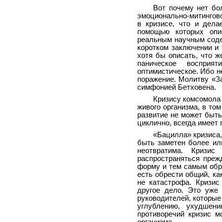
Вот почему нет бо
эмоционально-митингово
в кризисе, что и дела
помощью которых опис
реальным научным содер
коротком заключении и 
хотя бы описать, что ж
паническое восприя
оптимистическое. Ибо н
поражение. Молитву «З
симфонией Бетховена.
Кризису комсомола 
живого организма, в то
развитие не может быть
циклично, всегда имеет
«Бацилла» кризиса,
быть заметен более ил
неотвратима. Кризи
распространяться преж
форму и тем самым обре
есть обрести общий, ка
не катастрофа. Кризис
другое дело. Это уже 
руководителей, которые
углублению, ухудшени
противоречий кризис м