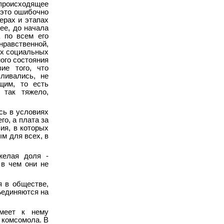
 происходящее
 это ошибочно
ерах и этапах
ее, до начала
а по всем его
равственной,
ех социальных
ого состояния
ие того, что
ливались, не
щим, то есть
 так тяжело,
сь в условиях
го, а плата за
ия, в которых
ым для всех, в
желая доля -
 в чем они не
я в обществе,
ъединяются на
имеет к нему
 комсомола. В