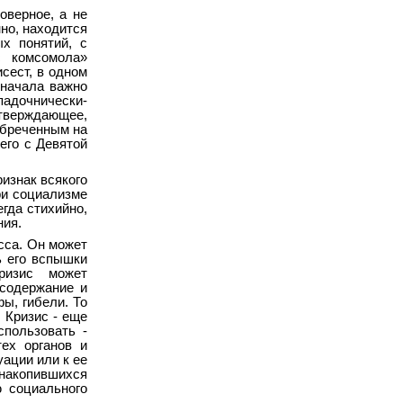
оверное, а не
но, находится
ых понятий, с
с комсомола»
сест, в одном
 начала важно
падочнически-
верждающее,
обреченным на
его с Девятой
ризнак всякого
ри социализме
гда стихийно,
ния.
сса. Он может
ь его вспышки
ризис может
 содержание и
ы, гибели. То
 Кризис - еще
спользовать -
тех органов и
ации или к ее
накопившихся
ю социального