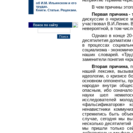
неприятие термина «кри
об И.М. Ильинском и его
трудах.
В чем причины этог
Книги. Статьи. Рецензии.
Первая причина - 
дискуссии о «кризисе м
участвовал В.И.Ленин. 
Поиск по сайту
невероятной, в том числ
Однако в конце 20-
десятилетия догматизм 
в процессах социальн
социализма - экономичес
наших словарей. «Труд
заменители понятия «кри
Вторая причина
, 
нашей лексике, вызыва
идеологии, о кризисе б
основном оппоненты, пр
народа» внутри общес
опасным, ибо означало
науки шел немилосе
исследователей моло
«фальсификаторов» к
ненавистники коммуни
стремились быть объек
случае, сегодня мы вы
несколько десятилетий
мы пришли только сей