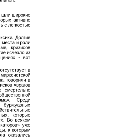
ального.
в шли широкие
торых активно
ь с легкостью
ксики. Долгие
 места и роли
ме, кризисов
тие исчезло из
щения» - вот
 отсутствует в
 марксистской
а, говорили в
исков «врагов
о смертельно
 общественной
зма». Среди
й буржуазных
ствительные
ных, которые
ех. Во всяком
каторов» уже
ды, к которым
ла оказались