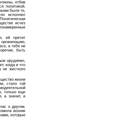
ллионы, отбив
я политикой.
ными были те,
тно исполнял
 Политическая
ществе исчез
гонамеренные
и, ей претит
 организацию,
все, а тебе не
.
оречие, быть
ным орудием»,
т, когда и что
а не жесткого
ущество жизни
я, стало той
модеятельной
о, только еще
, а значит, и
час о другом.
сомола возник
чами, которые