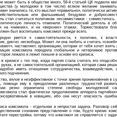
не может быть в обществе много, 58-й статьей ЦК подвели ми
ества (у молодежи в том числе) всякое желание заниматьс
ми» значились те, кто мыслил «правильно», политически актив
действительным или фальшивым) бездумно и добросовес
ль стал считаться политиком: несовместимое - совместилось.
литическую личность отменили. Политический деятель в об
и на «нижних», и на «верхних» этажах. Торжествовали бла
олжен был воспитывать комсомол прежде всего.
одно рвется к самостоятельности, к политике, к власт
ие, диктат, несвобода. Может ли она любить и считать «своей»
вают», наставляют, организацию, которая от тебя хочет взять 
зация комсомола породила глобальное и нетерпимое против
оторое лежало и лежит поныне в основе его кризиса.
в кризисе с тех пор, когда партия стала считать его «подсоб
руках, а не самостоятельной организацией, которая сама решае
надобно иметь отношения сотрудничества, взаимодействия, 
ного подчинения.
тво, вялое и неэффективное с точки зрения проникновения в с
, помощи ему в преодолении различных трудностей развити
орая резко ограничила степени свободы молодежной са
комсомола стал фактически продолжением аппарата партийног
нсервативным в новациях, ибо они несут опасность ошибки
иса комсомола - отдельная и непростая задача. Разговор сей
ественном сознании представление о том, будто кризис ком
ьтате перестройки, потому что комсомол не справляется с зада