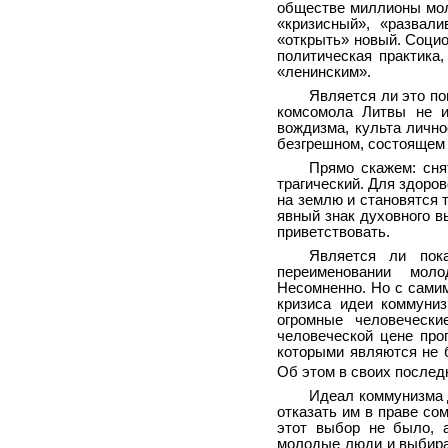
обществе миллионы моло
«кризисный», «развал
«открыть» новый. Социо
политическая практика
«ленинским».
Является ли это по
комсомола Литвы не и
вождизма, культа лично
безгрешном, состоящем 
Прямо скажем: сня
трагический. Для здоров
на землю и становятся 
явный знак духовного в
приветствовать.
Является ли пок
переименовании моло
Несомненно. Но с самим
кризиса идеи коммуни
огромные человечески
человеческой цене прог
которыми являются не б
Об этом в своих послед
Идеал коммунизма д
отказать им в праве со
этот выбор не было, а
молодые люди и выбира