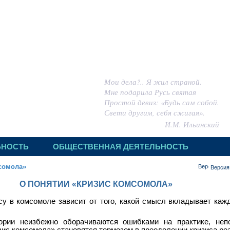
 ИГОРЬ МИХАЙЛОВИЧ
Мои дела?.. Я жил страной.
Мне подарила Русь святая
Простой девиз: «Будь сам собой.
Свети другим, себя сжигая».
И.М. Ильинский
ЬНОСТЬ
ОБЩЕСТВЕННАЯ ДЕЯТЕЛЬНОСТЬ
сомола»
Версия
О ПОНЯТИИ «КРИЗИС КОМСОМОЛА»
су в комсомоле зависит от того, какой смысл вкладывает каж
ории неизбежно оборачиваются ошибками на практике, неп