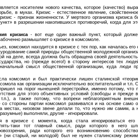
является носителем нового качества, которое (качество) выр
орьбе, в муках. Кризис - естественное явление, свойственн
ризис - признак жизненности. У мертвого организма кризиса б
пункт» в разрешении накопившихся противоречий, когда для эт
ния кризиса
- вот еще один важный пункт, который долже
забоченно размышляет о кризисе в комсомоле.
ьез, комсомол находится в кризисе с тех пор, как началась его
 уродование самой природы общественной молодежной организа
ой на деле, всегда должна быть обращена своей деятельность
сударства, но (прежде всего!) в сторону интересов тех люде
значальный смысл общественной организации, куда люди пр
сла комсомол и был практически лишен сталинской «теори
сомола как организации исключительно воспитательной и т.п. 
 пришел на порог нынешней перестройки, именно потому, что 
утствия для этого объективных условий (свободы и прежде 
т.п.), а также потому, что вопреки неблагоприятным внеш
е со стороны партии комсомол развивался и на основе само о
а местах, низовом звене делали то, что нужно им самим, а
разумные) выполняли, другие - игнорировали.
я в кризисе с момента, когда стала игнорироваться его 
пять-таки тот главный смысл, ради которого в него шл
ровоззрения, ради которого его возникновению способство
» (ни старый, ни молодой) был не нужен сталинскому режи