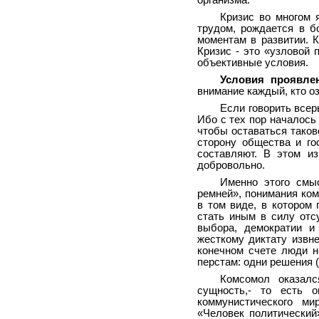
организма.
Кризис во многом 
трудом, рождается в б
моментам в развитии. К
Кризис - это «узловой 
объективные условия.
Условия проявле
внимание каждый, кто о
Если говорить всер
Ибо с тех пор началось
чтобы оставаться таков
сторону общества и го
составляют. В этом и
добровольно.
Именно этого смы
ремней», понимания ком
в том виде, в котором
стать иным в силу отс
выбора, демократии и 
жесткому диктату извн
конечном счете люди н
перстам: одни решения (
Комсомол оказалс
сущность,- то есть о
коммунистического ми
«Человек политический