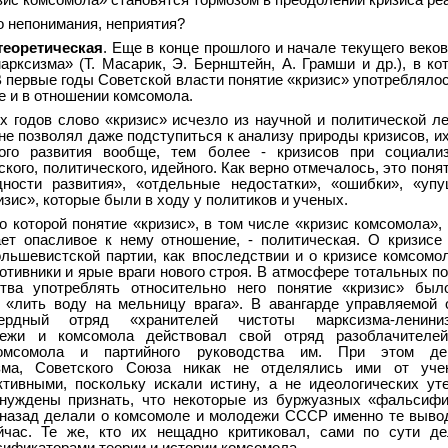
зис комсомола» становятся тормозом в преодолении кризиса ре
о непонимания, неприятия?
теоретическая
. Еще в конце прошлого и начале текущего веко
арксизма» (Т. Масарик, Э. Бернштейн, А. Грамши и др.), в ко
В первые годы Советской власти понятие «кризис» употреблялос
е и в отношении комсомола.
х годов слово «кризис» исчезло из научной и политической ле
не позволял даже подступиться к анализу природы кризисов, их
ого развития вообще, тем более - кризисов при социализ
кого, политического, идейного. Как верно отмечалось, это поня
ности развития», «отдельные недостатки», «ошибки», «упу
зис», которые были в ходу у политиков и ученых.
по которой понятие «кризис», в том числе «кризис комсомола»,
ет опасливое к нему отношение, - политическая. О кризисе
ольшевистской партии, как впоследствии и о кризисе комсомол
отивники и ярые враги нового строя. В атмосфере тотальных по
тва употреблять относительно него понятие «кризис» был
 «лить воду на мельницу врага». В авангарде управляемой
рдный отряд «хранителей чистоты марксизма-ленини
дежи и комсомола действовал свой отряд разоблачителе
омсомола и партийного руководства им. При этом дей
зма, Советского Союза никак не отделялись ими от уче
тивными, поскольку искали истину, а не идеологических ут
нуждены признать, что некоторые из буржуазных «фальсифи
 назад делали о комсомоле и молодежи СССР именно те выво
час. Те же, кто их нещадно критиковал, сами по сути де