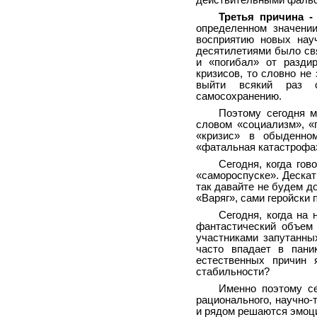
действительными фальс
Третья причина -
определенном значении
восприятию новых науч
десятилетиями было свя
и «погибал» от разди
кризисов, то словно не
выйти всякий раз с
самосохранению.
Поэтому сегодня м
словом «социализм», «
«кризис» в обыденно
«фатальная катастрофа»
Сегодня, когда гов
«самороспуске». Дескать
так давайте не будем д
«Варяг», сами геройски 
Сегодня, когда на
фантастический объем
участниками запутанны
часто впадает в пани
естественных причин 
стабильности?
Именно поэтому се
рационального, научно-
и рядом решаются эмоци