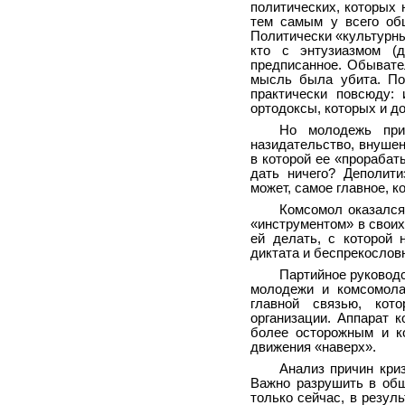
политических, которых 
тем самым у всего общ
Политически «культурны
кто с энтузиазмом (
предписанное. Обывате
мысль была убита. По
практически повсюду: 
ортодоксы, которых и д
Но молодежь прир
назидательство, внушен
в которой ее «прорабаты
дать ничего? Деполити
может, самое главное, к
Комсомол оказался 
«инструментом» в своих 
ей делать, с которой 
диктата и беспрекослов
Партийное руководс
молодежи и комсомола
главной связью, кот
организации. Аппарат 
более осторожным и ко
движения «наверх».
Анализ причин криз
Важно разрушить в общ
только сейчас, в резул