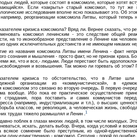
дых людей, которые состоят в комсомоле, которые хотят всту
ивающийся». Если «закрыть» старый комсомол, то тут же
логические исследования вполне ясно показывают это. Об этом
, например, реорганизации комсомола Литвы, который теперь 
казателем кризиса комсомола? Вряд ли. Вернее сказать, что р
меновать комсомол ленинским - это следствие общей реа
сти, на то иконообразное представление о Ленине как человек
из одних исключительных достоинств и не имеющем никаких не
тие из названия комсомола Литвы имени Ленина - факт непр
ого сознания и мышления - просто факт, но не признак краха. Б
теми же, что и все,- людьми. Люди перестают быть идолопоклон
ысвобождения и возвышения. Так можно ли горевать об этом? 
азателем кризиса то обстоятельство, что в Литве шли
дежной организации из «коммунистической», в «демокр
 комсомолом это связано во вторую очередь. В первую очеред
зма вообще. Ибо пока ее практическое осуществление прин
е страдания, пора поставить и самих коммунистов пере
ресса (например, индустриализации и т.п.), о высших ценност
орьба классов, не революция, а человеческая жизнь, свобода
1
них трудах тяжело размышлял и Ленин .
авно поблек в глазах многих людей, в том числе молодых. Это
мневаться, искать, делать выбор. Вчера, когда условий и возм
 всякое сомнение было преступным, из одной-единственной
ли одну-единственную - комсомол. Сегодня - порой по ошибке