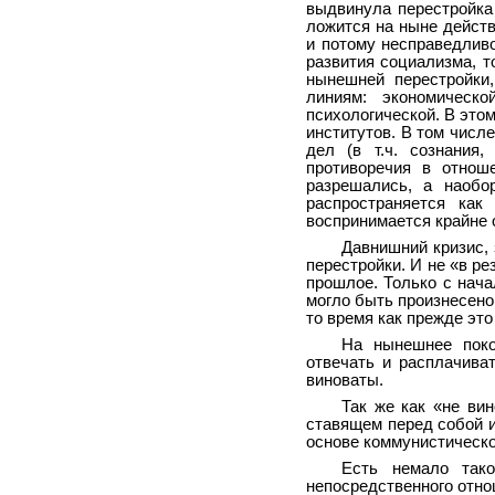
выдвинула перестройка 
ложится на ныне дейст
и потому несправедливо
развития социализма, т
нынешней перестройки,
линиям: экономической
психологической. В это
институтов. В том числ
дел (в т.ч. сознания,
противоречия в отнош
разрешались, а наобор
распространяется как
воспринимается крайне 
Давнишний кризис,
перестройки. И не «в ре
прошлое. Только с нача
могло быть произнесено 
то время как прежде это
На нынешнее поко
отвечать и расплачиват
виноваты.
Так же как «не ви
ставящем перед собой 
основе коммунистическо
Есть немало тако
непосредственного отно