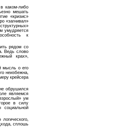
 в каком-либо
ьезно мешать
тие «кризис»
ро «загнивал»
структурных»
зм умудряется
особность к
вить рядом со
а. Ведь слово
ежный крах»,
й мысль о его
его неизбежна,
имеру крейсера
ние обрушился
оле являемся
«взрослый» ум
торое в силу
ы социальной
логического,
дхода, сплошь