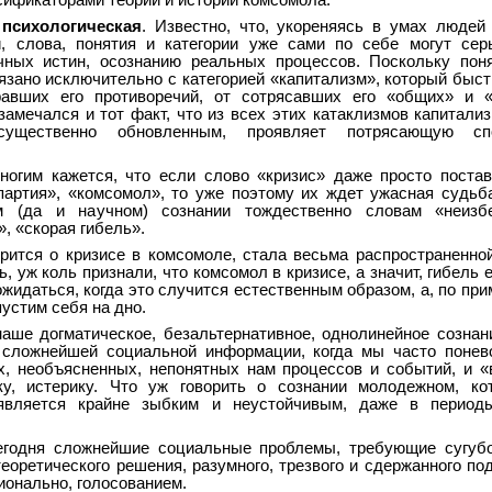
ификаторами теории и истории комсомола.
 психологическая
. Известно, что, укореняясь в умах людей
, слова, понятия и категории уже сами по себе могут сер
ных истин, осознанию реальных процессов. Поскольку поня
зано исключительно с категорией «капитализм», который быст
равших его противоречий, от сотрясавших его «общих» и «
 замечался и тот факт, что из всех этих катаклизмов капитали
ущественно обновленным, проявляет потрясающую сп
ногим кажется, что если слово «кризис» даже просто поста
партия», «комсомол», то уже поэтому их ждет ужасная судьб
м (да и научном) сознании тождественно словам «неизб
, «скорая гибель».
орится о кризисе в комсомоле, стала весьма распространенно
, уж коль признали, что комсомол в кризисе, а значит, гибель 
ожидаться, когда это случится естественным образом, а, по пр
пустим себя на дно.
 наше догматическое, безальтернативное, однолинейное созна
 сложнейшей социальной информации, когда мы часто понев
х, необъясненных, непонятных нам процессов и событий, и 
ку, истерику. Что уж говорить о сознании молодежном, ко
является крайне зыбким и неустойчивым, даже в период
годня сложнейшие социальные проблемы, требующие сугубо 
теоретического решения, разумного, трезвого и сдержанного по
онально, голосованием.