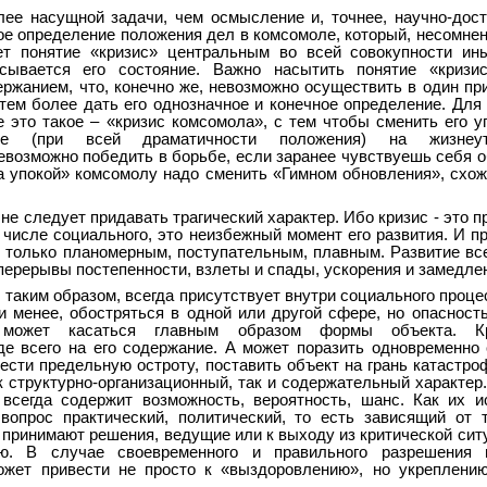
лее насущной задачи, чем осмысление и, точнее, научно-дост
е определение положения дел в комсомоле, который, несомнен
ет понятие «кризис» центральным во всей совокупности ин
ывается его состояние. Важно насытить понятие «кризи
жанием, что, конечно же, невозможно осуществить в один при
тем более дать его однозначное и конечное определение. Для
е это такое – «кризис комсомола», с тем чтобы сменить его у
тие (при всей драматичности положения) на жизнеут
евозможно победить в борьбе, если заранее чувствуешь себя 
а упокой» комсомолу надо сменить «Гимном обновления», схож
не следует придавать трагический характер. Ибо кризис - это п
м числе социального, это неизбежный момент его развития. И п
 только планомерным, поступательным, плавным. Развитие все
 перерывы постепенности, взлеты и спады, ускорения и замедле
 таким образом, всегда присутствует внутри социального проце
и менее, обостряться в одной или другой сфере, но опасност
с может касаться главным образом формы объекта. К
де всего на его содержание. А может поразить одновременно
сти предельную остроту, поставить объект на грань катастроф
к структурно-организационный, так и содержательный характер.
 всегда содержит возможность, вероятность, шанс. Как их и
вопрос практический, политический, то есть зависящий от 
 принимают решения, ведущие или к выходу из критической ситу
ю. В случае своевременного и правильного разрешения 
ожет привести не просто к «выздоровлению», но укреплени