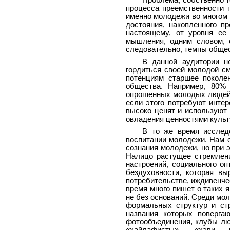
Проблема, собственно г
процесса преемственности 
именно молодежи во многом 
достояния, накопленного 
настоящему, от уровня ее 
мышления, одним словом, о
следовательно, темпы общес
В данной аудитории н
гордиться своей молодой с
потенциям старшее поколе
общества. Например, 80% 
опрошенных молодых людей г
если этого потребуют инте
высоко ценят и используют
овладения ценностями культ
В то же время исслед
воспитании молодежи. Нам 
сознания молодежи, но при э
Налицо растущее стремлен
настроений, социального о
бездуховности, которая вы
потребительстве, иждивенче
время много пишет о таких 
не без оснований. Среди мо
формальных структур и ст
названия которых поверга
фотообъединения, клубы люб