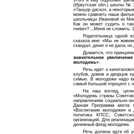
этого и ему подобных фил
(Иркутская обл.) школы № 1
«Танцор диско», а некоторые
можно сравнить наши фильмы
школьницы Ивановой из Минс
Как он может судить о так
гневе»? ...Меня не сломить:
Родительница одной и
сказала мне: «Мы не живем
скандал, денег я не дала, н
Думается, что принцип
значительное увеличени
молодежь»
.
Речь идет о капиталовл
клубов, домов и дворцов к
семью. В молодежи надо в
самый большой «процент с об
На наш взгляд, целес
«Молодежь страны Советов»
направлениям социально-эко
Данная Программа могла б
«Воспитание молодежи» и 
политика КПСС, Советско
организаций. Для реализац
денежный фонд молодежи.
Речь должна идти об у