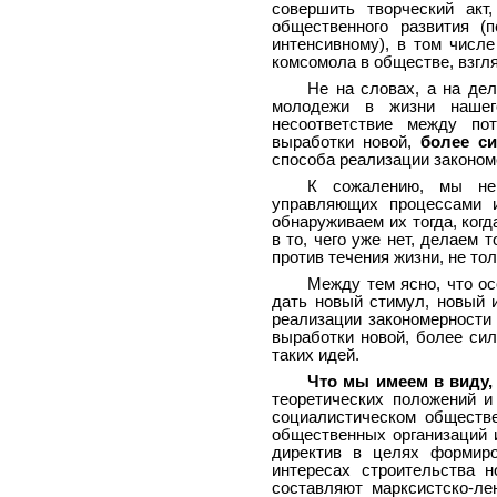
совершить творческий акт
общественного развития (
интенсивному), в том числе
комсомола в обществе, взгл
Не на словах, а на де
молодежи в жизни нашег
несоответствие между по
выработки новой,
более с
способа реализации законом
К сожалению, мы нер
управляющих процессами 
обнаруживаем их тогда, ког
в то, чего уже нет, делаем 
против течения жизни, не то
Между тем ясно, что ос
дать новый стимул, новый 
реализации закономерности 
выработки новой, более сил
таких идей.
Что мы имеем в виду,
теоретических положений и
социалистическом обществе
общественных организаций и
директив в целях формиро
интересах строительства 
составляют марксистско-ле