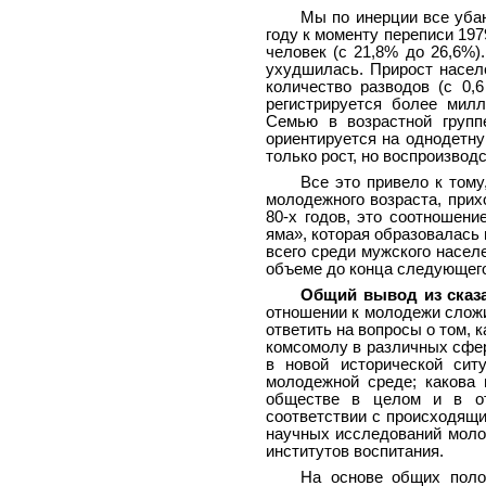
Мы по инерции все убаю
году к моменту переписи 197
человек (с 21,8% до 26,6%)
ухудшилась. Прирост населе
количество разводов (с 0,6
регистрируется более милл
Семью в возрастной групп
ориентируется на однодетну
только рост, но воспроизвод
Все это привело к тому
молодежного возраста, прих
80-х годов, это соотношени
яма», которая образовалась
всего среди мужского насел
объеме до конца следующего
Общий вывод из сказ
отношении к молодежи сло
ответить на вопросы о том, 
комсомолу в различных сфер
в новой исторической сит
молодежной среде; какова 
обществе в целом и в от
соответствии с происходящ
научных исследований моло
институтов воспитания.
На основе общих поло