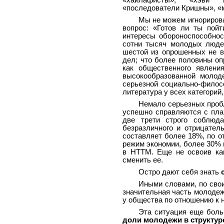
«хайлафисты», «хэви м
«последователи Кришны», «
Мы не можем игнорирова
вопрос: «Готов ли ты пойт
интересы обороноспособнос
сотни тысяч молодых людей
шестой из опрошенных не в
дел; что более половины о
как общественного явлени
высокообразованной молод
серьезной социально-филосо
литература у всех категорий,
Немало серьезных пробл
успешно справляются с пла
две трети строго соблюд
безразличного и отрицател
составляет более 18%, по 
режим экономии, более 30% 
в НТТМ. Еще не освоив ка
сменить ее.
Остро дают себя знать
Иными словами, по сво
значительная часть молоде
у общества по отношению к 
Эта ситуация еще бол
доли молодежи в структур