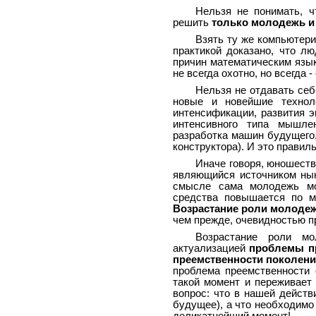
Нельзя не понимать, ч
решить
только молодежь и
Взять ту же компьютери
практикой доказано, что лю
причин математическим язык
не всегда охотно, но всегда 
Нельзя не отдавать себ
новые и новейшие технол
интенсификации, развития э
интенсивного типа мышле
разработка машин будущего, 
конструктора). И это правиль
Иначе говоря, юношест
являющийся источником ны
смысле сама молодежь м
средства повышается по ме
Возрастание роли молодеж
чем прежде, очевидностью п
Возрастание роли мо
актуализацией
проблемы п
преемственности поколен
проблема преемственности 
такой момент и переживает
вопрос: что в нашей действ
будущее), а что необходимо