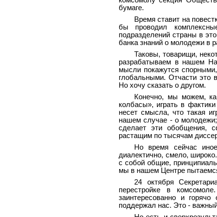
комсомолу секция Обществ
бумаге.
Время ставит на повест
бы проводил комплексные
подразделений страны в это
банка знаний о молодежи в
Таковы, товарищи, неко
разрабатываем в нашем Нау
мысли покажутся спорными,
глобальными. Отчасти это в
Но хочу сказать о другом.
Конечно, мы можем, ка
колбасы», играть в фактики
несет смысла, что такая и
нашем случае - о молодежи; 
сделает эти обобщения, с
растащим по тысячам диссер
Но время сейчас ино
диалектично, смело, широко
с собой общие, принципиаль
мы в нашем Центре пытаемся
24 октября Секретар
перестройке в комсомол
заинтересованно и горячо
поддержал нас. Это - важный