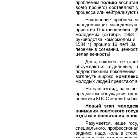
проблемам
только
воспитани
всего прочего) составляют
процесса или нейтрализуют 
Накопление проблем мо
определяющих молодежную п
принятия Постановления Ц
молодежи» (октябрь 1968 
руководства комсомолом и 
1984 г.) прошло 16 лет! З
перемен в сознании, ценност
целая вечность!
Дело, наконец, не толь
обсуждаются отдельные, 
подрастающим поколением 
взглянуть широко,
комплекс
молодых людей предстают в
На наш взгляд, на ныне
предметом обсуждения одно
политики КПСС могли бы бы
Новый этап молодежн
внимания советского госу
отдыха и воспитания юнош
Разумеется, наше госу
специального, профессионал
видимо, надо, коль в стор