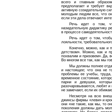
всего и главным образ
предполагает и требует в
активную созидательную сил
молодым людям все, что он
если эти дела отвечают инт
Речь идет о том, чт
назидательную дидактику р
в процессе самодеятельност
Речь идет о том, чтоб
лояльности, требовательног
Конечно, можно, как и 
детством». Можно, как и п
похвалим и призовем». Да, 
Во многом все так, как мы го
Мы должны полнее отдав
и настоящее; что она не т
проблемы ее учебы, труда,
временное состояние, котор
парни и девушки, котор
разочаровываются, любят и 
не замечают, если их обижают
Несмотря на всю внеш
джинсы фирмы «леви» и крос
они «не такие, как мы, то о
поколения должны дать моло