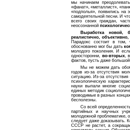
мы начинаем преодолевать
«фанат», «металлист», «панк
«подполья», появились на 
самодеятельной песни. И чт
всего своих граждан, час
неосознанной
психологичес
Выработка новой, б
реалистично, объективно,
Парадокс состоит в том, 
обоснованно мог бы дать
ко
молодого поколения. И есл
односторонни,
во-вторых
, 
фактов, пусть даже большой
Мы не можем дать обоб
годов из-за отсутствия мо
ситуацию. Из-за отсутствия
психологическую характери
науки выпали многие соци
единых методик социологиче
проводимые в разных концах
бесполезны.
Со всей определенность
партийных и научных учр
молодежной проблематике, он
следует даже доказывать. 
СССР не растет, а сокраща