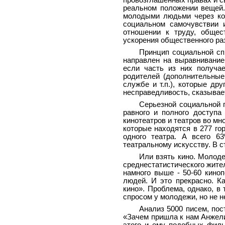
провозглашенных правах и с
реальном положении вещей.
молодыми людьми через кон
социальном самочувствии 
отношении к труду, общест
ускорения общественного ра
Принцип социальной спр
направлен на выравнивани
если часть из них получа
родителей (дополнительные
службе и т.п.), которые др
несправедливость, сказывае
Серьезной социальной п
равного и полного доступа
кинотеатров и театров во мно
которые находятся в 277 гор
одного театра. А всего 6
театральному искусству. В с
Или взять кино. Молоде
среднестатистического жите
намного выше - 50-60 кино
людей. И это прекрасно. К
кино». Проблема, однако, в
спросом у молодежи, но не н
Анализ 5000 писем, пос
«Зачем пришла к нам Анжели