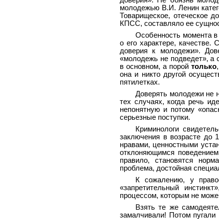
доверия». Не боязнь молод
молодежью В.И. Ленин катег
Товарищеское, отеческое до
КПСС, составляло ее сущнос
Особенность момента в 
о его характере, качестве.
доверия к молодежи». Дов
«молодежь не подведет», а 
в основном, а порой
только
она и никто другой осущест
пятилетках.
Доверять молодежи не н
тех случаях, когда речь ид
непонятную и потому «опас
серьезные поступки.
Криминологи свидетель
заключения в возрасте до 
нравами, ценностными уста
отклоняющимся поведением,
правило, становятся норм
проблема, достойная специа
К сожалению, у право
«запретительный инстинкт
процессом, которым не може
Взять те же самодеяте
замалчивали! Потом пугали 