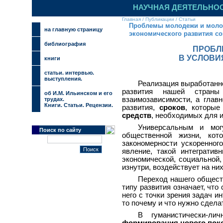
НАУЧНАЯ ДЕЯТЕЛЬНО
Главная
/
Публикации
/
Статьи
Проблемы молодежи и молод
на главную страницу
экономического развития со
библиография
ПРОБЛ
В УСЛОВИ
книги
cтатьи. интервью.
выступления.
Реализация выработанн
развития нашей страны 
об И.М. Ильинском и его
взаимозависимости, а глав
трудах.
Книги. Статьи. Рецензии.
развития,
сроков
, которые
средств
, необходимых для 
Универсальным и мог
Поиск по сайту
общественной жизни, кот
закономерности ускоренног
явление, такой интегратив
экономической, социальной,
изнутри, воздействует на них
Переход нашего общест
типу развития означает, что 
него с точки зрения задач и
то почему и что нужно сдела
В гуманистически-л