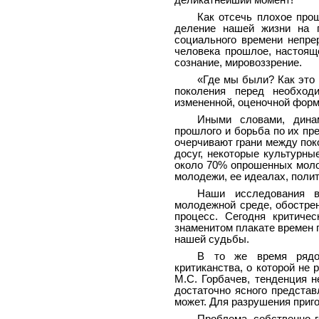
деликатнейший момент!
Как отсечь плохое прош
деление нашей жизни на п
социального времени непре
человека прошлое, настоящ
сознание, мировоззрение.
«Где мы были? Как это 
поколения перед необход
измененной, оценочной форму
Иными словами, динам
прошлого и борьба по их пр
очерчивают грани между поко
досуг, некоторые культурны
около 70% опрошенных моло
молодежи, ее идеалах, полит
Наши исследования в
молодежной среде, обострен
процесс. Сегодня критиче
знаменитом плакате времен 
нашей судьбы.
В то же время рядом
критиканства, о которой не
М.С. Горбачев, тенденция н
достаточно ясного представл
может. Для разрушения приг