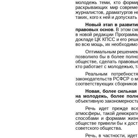
молодежь теми, кто формир
раскрывающих мир современ
журналистов, драматургов н
таких, кого к ней и допускат
Новый этап в развити
правовых основ
. В этом с
в новой редакции Программ
докладе ЦК КПСС и его реше
во всю мощь, их необходимо 
Оптимальным решением 
позволило бы в более полно
обществе, сделать правовые
кто работает с молодежью, т
Реальным потребност
законодательств РСФСР о мо
соответствующих сборников 
Новая, более сильная
на молодежь, более полн
объективную закономерность
Речь идет прежде все
атмосферы, такой демократи
способами и формами жизн
обществе привели бы к дос
советского общества.
Речь, в частности, иде