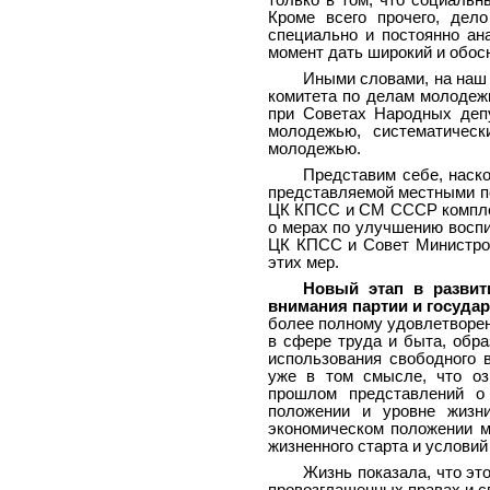
только в том, что социаль
Кроме всего прочего, дел
специально и постоянно ан
момент дать широкий и обос
Иными словами, на наш 
комитета по делам молодеж
при Советах Народных деп
молодежью, систематиче
молодежью.
Представим себе, наск
представляемой местными п
ЦК КПСС и СМ СССР компле
о мерах по улучшению воспи
ЦК КПСС и Совет Министро
этих мер.
Новый этап в развит
внимания партии и госуда
более полному удовлетворе
в сфере труда и быта, обра
использования свободного 
уже в том смысле, что оз
прошлом представлений о
положении и уровне жизн
экономическом положении 
жизненного старта и услови
Жизнь показала, что это