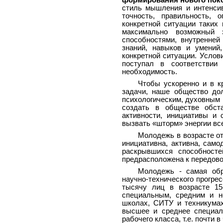
формирования нового пок
стиль мышления и интенсив
точность, правильность, о
конкретной ситуации таких
максимально возможный 
способностями, внутренней
знаний, навыков и умений
конкретной ситуации. Услов
поступал в соответствии
необходимость.
Чтобы ускоренно и в к
задачи, наше общество до
психологическим, духовным
создать в обществе обста
активности, инициативы и 
вызвать «шторм» энергии вс
Молодежь в возрасте от
инициативна, активна, само
раскрывшихся способносте
предрасположена к передовом
Молодежь - самая обр
научно-технического прогре
тысячу лиц в возрасте 15
специальным, средним и н
школах, СИТУ и техникумах
высшее и среднее специал
рабочего класса, т.е. почти 