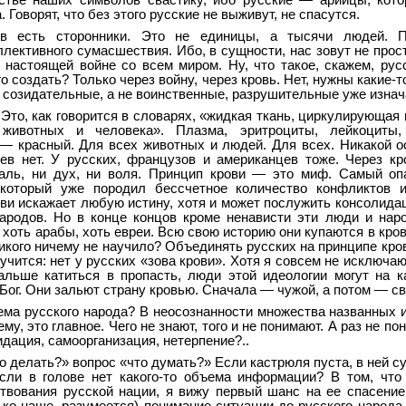
естве наших символов свастику, ибо русские — арийцы, кот
 Говорят, что без этого русские не выживут, не спасутся.
в есть сторонники. Это не единицы, а тысячи людей. П
лективного сумасшествия. Ибо, в сущности, нас зовут не прост
 настоящей войне со всем миром. Ну, что такое, скажем, рус
о создать? Только через войну, через кровь. Нет, нужны какие-
созидательные, а не воинственные, разрушительные уже изнач
 Это, как говорится в словарях, «жидкая ткань, циркулирующая
животных и человека». Плазма, эритроциты, лейкоциты,
т — красный. Для всех животных и людей. Для всех. Никакой о
еев нет. У русских, французов и американцев тоже. Через кр
аль, ни дух, ни воля. Принцип крови — это миф. Самый оп
который уже породил бессчетное количество конфликтов и
ви искажает любую истину, хотя и может послужить консолида
родов. Но в конце концов кроме ненависти эти люди и нар
 хоть арабы, хоть евреи. Всю свою историю они купаются в кро
никого ничему не научило? Объединять русских на принципе кро
лучится: нет у русских «зова крови». Хотя я совсем не исключаю,
альше катиться в пропасть, люди этой идеологии могут на к
 Бог. Они зальют страну кровью. Сначала — чужой, а потом — св
ема русского народа? В неосознанности множества названных 
му, это главное. Чего не знают, того и не понимают. А раз не по
дация, самоорганизация, нетерпение?..
о делать?» вопрос «что думать?» Если кастрюля пуста, в ней с
сли в голове нет какого-то объема информации? В том, чт
ствования русской нации, я вижу первый шанс на ее спасение