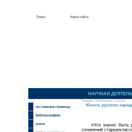
Поиск
Карта сайта
ИЛЬИНСКИЙ
НАУЧНАЯ ДЕЯТЕЛ
Главная
/
Публикации
/
Статьи
Юность русского народ
на главную страницу
библиография
книги
«Что значит быть 
сочинений старшеклассн