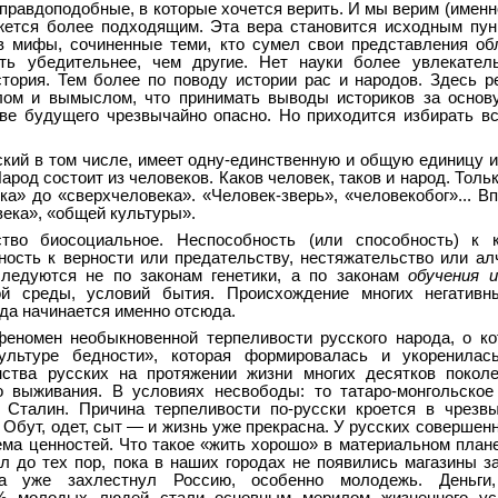
правдоподобные, в которые хочется верить. И мы верим (именно
жется более подходящим. Эта вера становится исходным пу
 мифы, сочиненные теми, кто сумел свои представления об
ать убедительнее, чем другие. Нет науки более увлекател
стория. Тем более по поводу истории рас и народов. Здесь р
лом и вымыслом, что принимать выводы историков за основ
тве будущего чрезвычайно опасно. Но приходится избирать вс
кий в том числе, имеет одну-единственную и общую единицу и
род состоит из человеков. Каков человек, таков и народ. Толь
ка» до «сверхчеловека». «Человек-зверь», «человекобог»... Вп
века», «общей культуры».
во биосоциальное. Неспособность (или способность) к к
ность к верности или предательству, нестяжательство или ал
следуются не по законам генетики, а по законам
обучения 
ой среды, условий бытия. Происхождение многих негативн
ода начинается именно отсюда.
феномен необыкновенной терпеливости русского народа, о ко
ультуре бедности», которая формировалась и укоренилас
ства русских на протяжении жизни многих десятков поколе
о выживания. В условиях несвободы: то татаро-монгольское
о Сталин. Причина терпеливости по-русски кроется в чрезв
 Обут, одет, сыт — и жизнь уже прекрасна. У русских совершен
ма ценностей. Что такое «жить хорошо» в материальном плане
ал до тех пор, пока в наших городах не появились магазины за
ва уже захлестнул Россию, особенно молодежь. Деньги