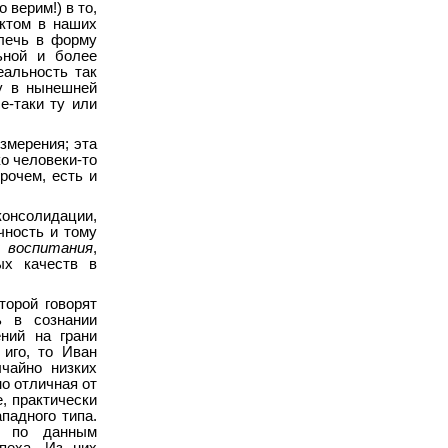
 верим!) в то,
нктом в наших
лечь в форму
ьной и более
еальность так
у в нынешней
е-таки ту или
змерения; эта
ко человеки-то
рочем, есть и
онсолидации,
чность и тому
и воспитания
,
ых качеств в
.
торой говорят
ь в сознании
ний на грани
 иго, то Иван
ычайно низких
но отличная от
, практически
падного типа.
, по данным