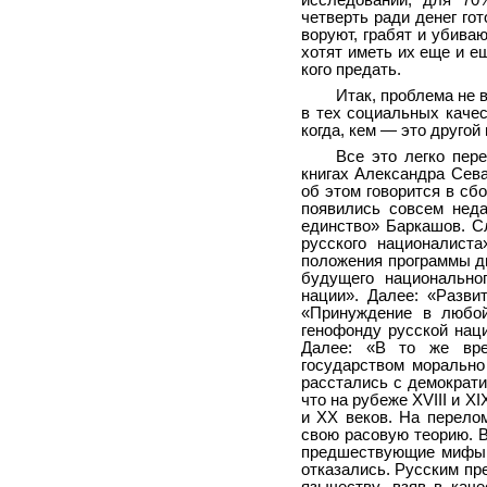
исследований, для 70
четверть ради денег го
воруют, грабят и убиваю
хотят иметь их еще и е
кого предать.
Итак, проблема не 
в тех социальных качес
когда, кем — это другой
Все это легко пере
книгах Александра Сева
об этом говорится в сб
появились совсем неда
единство» Баркашов. Сл
русского националист
положения программы дв
будущего национальног
нации». Далее: «Разви
«Принуждение в любо
генофонду русской нац
Далее: «В то же вре
государством морально
расстались с демократи
что на рубеже XVIII и X
и XX веков. На перело
свою расовую теорию. В
предшествующие мифы п
отказались. Русским пре