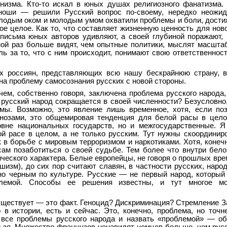
низма. Кто-то искал в юных душах религиозного фанатизма
юноши — решили Русский вопрос по-своему, нередко неожид
олодым оком и молодым умом охватили проблемы и боли, дости
кое целое. Как то, что составляет жизненную ценность для нов
письма юных авторов удивляют, а своей глубиной поражают,
иной раз больше видят, чем опытные политики, мыслят масшта
ь за то, что с ним происходит, понимают свою ответственнос
 россиян, представляющих всю нашу бескрайнюю страну, вс
на проблему самосознания русских с новой стороны.
ем, собственно говоря, заключена проблема русского народа,
 русский народ сокращается в своей численности? Безусловно
мы. Возможно, это явление лишь временное, хотя, если по
нозами, это общемировая тенденция для белой расы в цело
вне национальных государств, но и межгосударственные. Я
ой расе в целом, а не только русским. Тут нужны скоордини
к в борьбе с мировым терроризмом и наркотиками. Хотя, конечн
ам позаботиться о своей судьбе. Тем более что внутри бел
ического характера. Белые европейцы, не говоря о прошлых вре
шизм), до сих пор считают славян, в частности русских, наро
но черным по культуре. Русские — не первый народ, который
блемой. Способы ее решения известны, и тут многое м
ществует — это факт. Геноцид? Дискриминация? Стремление З
 в истории, есть и сейчас. Это, конечно, проблема, но точ
 все проблемы русского народа и назвать «проблемой» — о