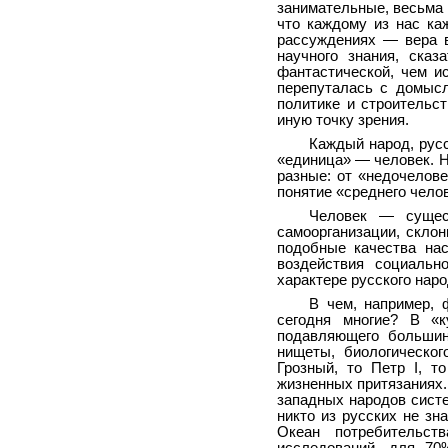
занимательные, весьма 
что каждому из нас ка
рассуждениях — вера в
научного знания, сказ
фантастической, чем и
перепуталась с домыс
политике и строительс
иную точку зрения.
Каждый народ, русс
«единица» — человек. На
разные: от «недочелове
понятие «среднего чело
Человек — сущест
самоорганизации, склон
подобные качества на
воздействия социальн
характере русского нар
В чем, например, 
сегодня многие? В «к
подавляющего большин
нищеты, биологическог
Грозный, то Петр I, т
жизненных притязаниях.
западных народов систе
никто из русских не зн
Океан потребительст