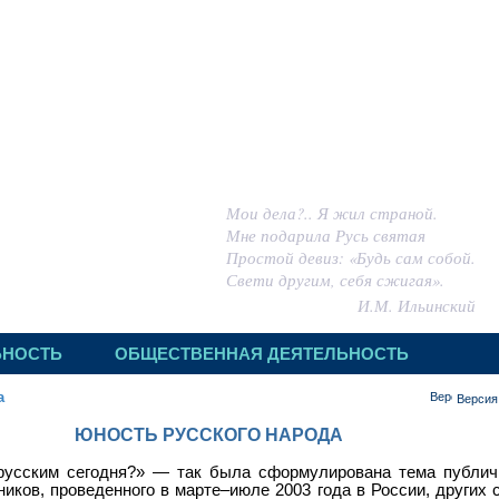
 ИГОРЬ МИХАЙЛОВИЧ
Мои дела?.. Я жил страной.
Мне подарила Русь святая
Простой девиз: «Будь сам собой.
Свети другим, себя сжигая».
И.М. Ильинский
ЬНОСТЬ
ОБЩЕСТВЕННАЯ ДЕЯТЕЛЬНОСТЬ
а
Версия
ЮНОСТЬ РУССКОГО НАРОДА
русским сегодня?» — так была сформулирована тема публич
иков, проведенного в марте–июле 2003 года в России, других 