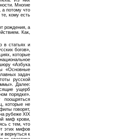
пеха. Из них
ности. Многие
, а потому что
те, кому есть
от рождения, а
йствием. Как,
о в статьях и
сских богов»,
циях, которые
 национальное
ошюру «Азбука
вы «Основные
главных задач
тоты русской
аммы». Далее:
осящие ущерб
ном порядке».
 поощряться
ц, которые не
филы говорят,
 на рубеже XIX
ой миф крови,
сь с тем, что
от этих мифов
 и вернуться к