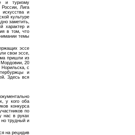
е и туризму
 России, Лига
 искусства и
ской культуре
дно заметить,
й характер и
я в том, что
онимании темы
держащих эссе
ли свои эссе,
ьма пришли из
 Мордовии, 20
 Норильска, с
етербуржцы и
ей. Здесь вся
кументально
х, у кого оба
иков конкурса
участников по
у нас в руках
 но трудный и
ся на рецидив