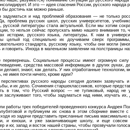
ько наше, разумеется) понимание ситуации до русского народа
онсолидирует. И это — идея спасения России, русского народа 
о бы достичь как можно раньше.
о задуматься и над проблемой образования — не только росс
 Да, проблема русских школ, русских университетов, учебник
а, русской литературы стала актуальной. Если мы хотим сохр
иции, то нельзя сейчас пропускать мимо нашего внимания то, ч
х истории, русского языка, литературы. К нам в универси
мы целый год специально их доучиваем сверх программы
овательного стандарта, русскому языку, чтобы они могли (мног
ь и говорить. Иногда в маленьком заявлении на полстраницы на
е перевернешь. Социальные процессы имеют огромную силу 
левидение, средства массовой информации в других руках, де
ни делают, знают, как делать. У них отработанные технологии, 
, не имея почти ничего, кроме идеи?
перспективах русского народы сегодня должен зазвучать и
дьбы, и их дело. Сочинения старшеклассников, которые предста
ть в том, что Русский вопрос — не тупиковый, народ не у
я заслуживают того, чтобы задуматься над ними, изучать их, 
ли работы трех победителей проведенного конкурса Андрея По
олубятовой и публикуем их снова в этом сборнике вместе с
сходя из задачи представить присланные письма максимально 
ки, и юноши, и уже заканчивающие школу, и еще совсем
р и юг, запад и восток нашей страны, чтобы прозвучали голоса