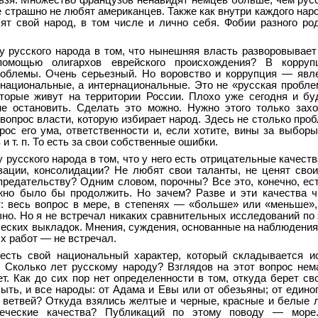
льзя. Множество французов ненавидят немцев больше, чем рус
 страшно не любят американцев. Также как внутри каждого наро
ят свой народ, в том числе и лично себя. Фобии разного р
у русского народа в том, что нынешняя власть разворовывает
помощью олигархов еврейского происхождения? В корру
роблемы. Очень серьезный. Но воровство и коррупция — явл
 национальные, а интернациональные. Это не «русская пробле
оторые живут на территории России. Плохо уже сегодня и б
не остановить. Сделать это можно. Нужно этого только захо
 вопрос власти, которую избирает народ. Здесь не столько про
рос его ума, ответственности и, если хотите, вины за выборы
 и т. п. То есть за свои собственные ошибки.
 русского народа в том, что у него есть отрицательные качест
зации, консолидации? Не любят свои таланты, не ценят сво
редательству? Одним словом, порочны? Все это, конечно, ест
жно было бы продолжить. Но зачем? Разве и эти качества ч
: весь вопрос в мере, в степенях — «больше» или «меньше»,
зно. Но я не встречал никаких сравнительных исследований по 
ческих выкладок. Мнения, суждения, основанные на наблюдениях
ых работ — не встречал.
есть свой национальный характер, который складывается и
. Сколько лет русскому народу? Взглядов на этот вопрос нем
т. Как до сих пор нет определенности в том, откуда берет св
быть, и все народы: от Адама и Евы или от обезьяны; от едино
х ветвей? Откуда взялись желтые и черные, красные и белые
веческие качества? Публикаций по этому поводу — море