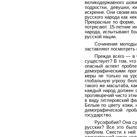
великодержавного шови
подростки, девушки, 
искренне. Они своим м
русского народа как не
Прекрасные по форме, 
потрясают. 15-летние 
народа, испытывают бол
русской нации.
Сочинения молодых
заставляют посмотреть 
Прежде всего — в ч
существует? В том, что
опасный аспект пробле
демографическими прог
меры не только на уро
глобальную угрозу бел
такого же масштаба, ка
каждый народ должен с
противоречий чисто этн
в виду гитлеровский фа
Белым по цвету кожи, 
демографической про
государство.
Русофобия? Она су
русских? Все это было
проблем. Свести к ней