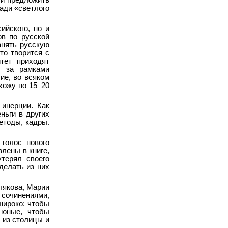
 и предложить
ради «светлого
ийского, но и
ов по русской
анять русскую
то творится с
тет приходят
, за рамками
ие, во всяком
хожу по 15–20
инерции. Как
ньги в других
методы, кадры.
 голос нового
влены в книге,
терял своего
делать из них
лякова, Марии
 сочинениями,
широко: чтобы
 юные, чтобы
 из столицы и