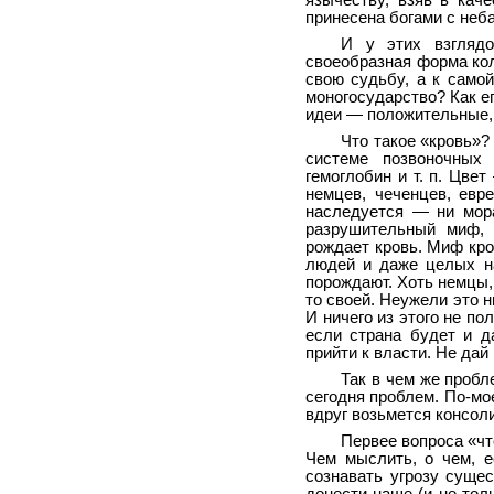
язычеству, взяв в кач
принесена богами с неба.
И у этих взглядо
своеобразная форма кол
свою судьбу, а к самой
моногосударство? Как ег
идеи — положительные, 
Что такое «кровь»?
системе позвоночных 
гемоглобин и т. п. Цве
немцев, чеченцев, евр
наследуется — ни мор
разрушительный миф, 
рождает кровь. Миф кро
людей и даже целых на
порождают. Хоть немцы,
то своей. Неужели это 
И ничего из этого не по
если страна будет и д
прийти к власти. Не дай
Так в чем же пробл
сегодня проблем. По-мое
вдруг возьмется консоли
Первее вопроса «чт
Чем мыслить, о чем, е
сознавать угрозу суще