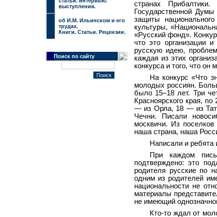
cтатьи. интервью.
странах Прибалтики.
выступления.
Государственной Думы 
защиты национального
об И.М. Ильинском и его
трудах.
культуры, «Национальн
Книги. Статьи. Рецензии.
«Русский фонд». Конкур
что это организации и
русскую идею, проблем
Поиск по сайту
каждая из этих организ
конкурса и того, что он 
На конкурс «Что з
молодых россиян. Больш
было 15–18 лет. Три ч
Красноярского края, по
— из Орла, 18 — из Тат
Чечни. Писали новос
москвичи. Из поселков
наша страна, наша Росс
Написали и ребята 
При каждом пись
подтверждено: это под
родителя русские по н
одним из родителей им
национальности не отн
материалы представител
не имеющий однозначног
Кто-то ждал от мол