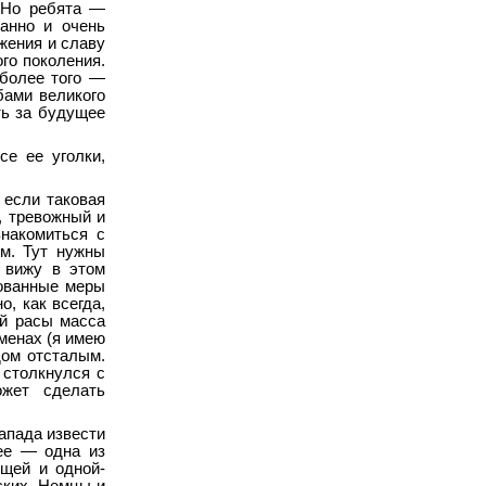
. Но ребята —
анно и очень
жения и славу
ого поколения.
 более того —
бами великого
ть за будущее
е ее уголки,
 если таковая
, тревожный и
знакомиться с
м. Тут нужны
 вижу в этом
рованные меры
о, как всегда,
ой расы масса
менах (я имею
дом отсталым.
 столкнулся с
ожет сделать
апада извести
нее — одна из
бщей и одной-