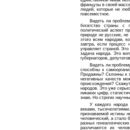
единственной никак не
французы в своей массе
людей, которые не люб
повсеместное.
Видеть ли проблем
богатство страны с 
политический аспект п
природе не русские, не
этого всем народам, к
завтра, если процесс 
управляет страной. Это
задача народа. Это воп
губернаторов, депутатов
Видеть ли проблему
способны к самооргани
Продажны? Склонны к п
негативных качеств мо
происхождения? Скажут
народов. Это уже серье
никаких цифр, статисти
знаю. Но строгих научн
У каждого народа 
веками, тысячелетиями
признаваемой истины не
человеческий, а стало 
разных генеалогически
различаются их чело