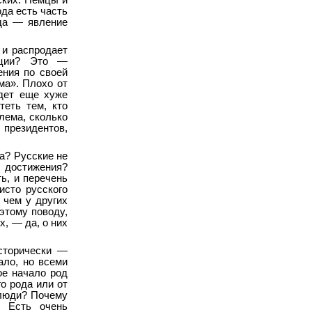
ских. Немцы и
да есть часть
ода — явление
 и распродает
пции? Это —
ения по своей
ма». Плохо от
удет еще хуже
теть тем, кто
блема, сколько
 президентов,
ва? Русские не
и достижения?
ь, и перечень
исто русского
 чем у других
этому поводу,
, — да, о них
сторически —
ало, но всеми
ое начало род
го рода или от
 люди? Почему
. Есть очень