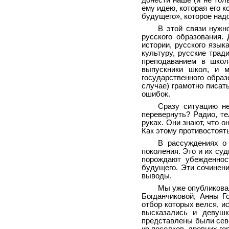
донести наше (и не тол
ему идею, которая его к
будущего», которое над
В этой связи нужн
русского образования.
истории, русского язык
культуру, русские трад
преподаванием в школа
выпускники школ, и 
государственного образ
случае) грамотно писат
ошибок.
Сразу ситуацию н
перевернуть? Радио, те
руках. Они знают, что о
Как этому противостоять
В рассуждениях о 
поколения. Это и их су
порождают убежденнос
будущего. Эти сочинени
выводы.
Мы уже опубликова
Богданчиковой, Анны Г
отбор которых велся, и
высказались и девуш
представлены были севе