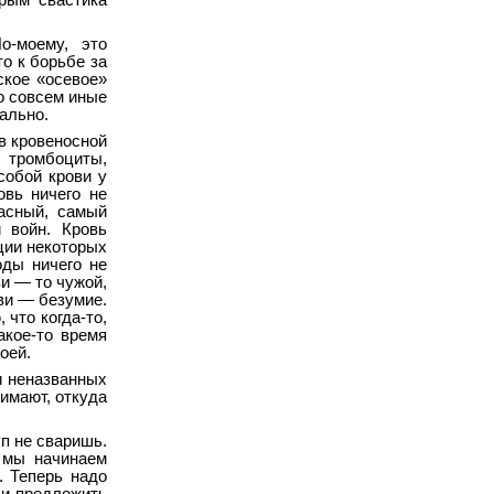
орым свастика
о-моему, это
о к борьбе за
ское «осевое»
то совсем иные
ально.
 в кровеносной
 тромбоциты,
собой крови у
овь ничего не
асный, самый
 войн. Кровь
ции некоторых
оды ничего не
ви — то чужой,
ви — безумие.
 что когда-то,
акое-то время
оей.
и неназванных
нимают, откуда
уп не сваришь.
о мы начинаем
. Теперь надо