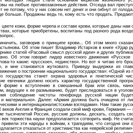
% молодых людей стали основным мерилом жизненного ус
товы на любые противозаконные действия. Отсюда вал преступ
т не потому, что у них совсем нет денег и они гибнут от голода
ще больше. Продажны ведь те, кому есть что продать. Предают 
в цвете кожи, форме черепа и составе крови, которые даны нам 
твах, которые приобретены, воспитаны под разного рода возде
 вопрос.
иначить, заговорив о принципе крови... Об этом много сказан
стьянова. Об этом пишет Владимир Истархов в книге «Удар ру
орнике статей «Расовый смысл русской идеи» и других публика
вно. Об этом говорит лидер известного движения «Русское
ова-то какие: «русское», «единство». Но вот я читаю его бр
а», и мне становится жутковато. Приведу выдержки из гла
ижения о построении национального государства»: «Одной из 
о государства станет охрана здоровья и генетической чис
тие евгеники должно носить характер государственной прогр
й форме к вступлению в смешанный брак или связь, нан
ии, ведущее к ее размыванию, будет преследоваться в уголов
мя соблюдение чистоты генофонда русской нации будет
 и материально». Далее: «Армия должна быть очищена от ли
ческими и интернационалистскими взглядами». Нам такие русо
IX веков Англия и Франция создали свой миф крови, Германия —
ме тысячелетий Россия, русские должны, дескать, создать св
 век торжества науки предполагается сотворить миф. Не считая
ривели эти народы к войнам, к трагедиям, что сегодня они 
длагается отказаться от христианства как «еврейской религии»