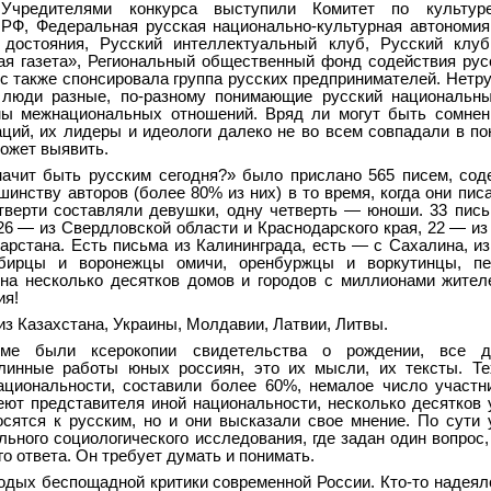
 Учредителями конкурса выступили Комитет по культур
РФ, Федеральная русская национально-культурная автономия
 достояния, Русский интеллектуальный клуб, Русский клуб
ая газета», Региональный общественный фонд содействия рус
с также спонсировала группа русских предпринимателей. Нетру
 люди разные, по-разному понимающие русский национальны
ы межнациональных отношений. Вряд ли могут быть сомнени
аций, их лидеры и идеологи далеко не во всем совпадали в п
может выявить.
начит быть русским сегодня?» было прислано 565 писем, со
инству авторов (более 80% из них) в то время, когда они писа
етверти составляли девушки, одну четверть — юноши. 33 пис
 26 — из Свердловской области и Краснодарского края, 22 — из
арстана. Есть письма из Калининграда, есть — с Сахалина, из
ибирцы и воронежцы омичи, оренбуржцы и воркутинцы, п
 на несколько десятков домов и городов с миллионами жител
ия!
из Казахстана, Украины, Молдавии, Латвии, Литвы.
ме были ксерокопии свидетельства о рождении, все до
линные работы юных россиян, это их мысли, их тексты. Те
ациональности, составили более 60%, немалое число участн
еют представителя иной национальности, несколько десятков 
осятся к русским, но и они высказали свое мнение. По сути 
ьного социологического исследования, где задан один вопрос,
о ответа. Он требует думать и понимать.
одых беспощадной критики современной России. Кто-то надеял