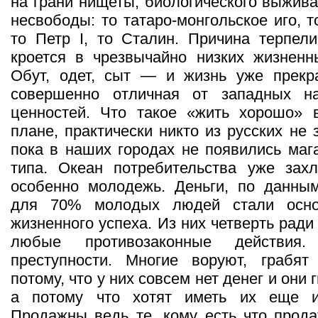
на грани нищеты, биологического выжива
несвободы: то татаро-монгольское иго, 
то Петр I, то Сталин. Причина терпели
кроется в чрезвычайно низких жизненн
Обут, одет, сыт — и жизнь уже прекра
совершенно отличная от западных н
ценностей. Что такое «жить хорошо» 
плане, практически никто из русских не 
пока в наших городах не появились маг
типа. Океан потребительства уже захл
особенно молодежь. Деньги, по данным
для 70% молодых людей стали осн
жизненного успеха. Из них четверть ради
любые противозаконные действия
преступности. Многие воруют, грабя
потому, что у них совсем нет денег и они 
а потому что хотят иметь их еще 
Продажны ведь те, кому есть что прода