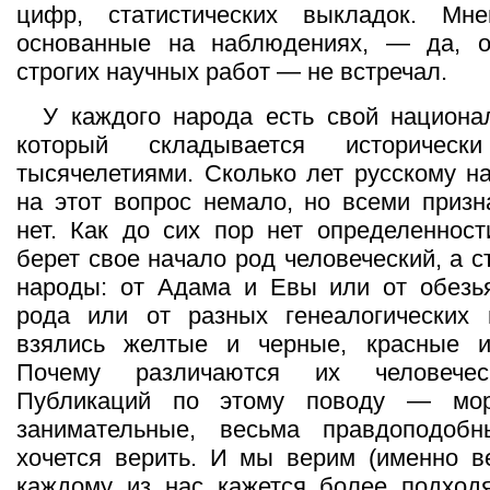
цифр, статистических выкладок. Мне
основанные на наблюдениях, — да, 
строгих научных работ — не встречал.
У каждого народа есть свой национа
который складывается историчес
тысячелетиями. Сколько лет русскому н
на этот вопрос немало, но всеми приз
нет. Как до сих пор нет определенност
берет свое начало род человеческий, а с
народы: от Адама и Евы или от обезья
рода или от разных генеалогических 
взялись желтые и черные, красные 
Почему различаются их человечес
Публикаций по этому поводу — мор
занимательные, весьма правдоподоб
хочется верить. И мы верим (именно ве
каждому из нас кажется более подход