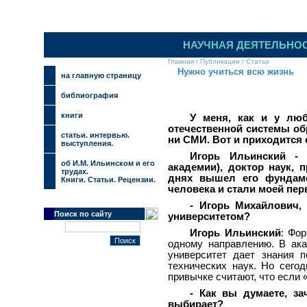
НАУЧНАЯ ДЕЯТЕЛЬНО
Главная
/
Публикации
/
Статьи
Нужно учиться всю жизнь
на главную страницу
библиография
книги
У меня, как и у люб
отечественной системы об
cтатьи. интервью.
ни СМИ. Вот и приходится 
выступления.
Игорь Ильинский - р
об И.М. Ильинском и его
академии), доктор наук, 
трудах.
днях вышел его фундаме
Книги. Статьи. Рецензии.
человека и стали моей пе
- Игорь Михайлович,
Поиск по сайту
университетом?
Игорь Ильинский
: Фор
одному направлению. В ак
университет дает знания 
технических наук. Но сегод
привычке считают, что если «
- Как вы думаете, з
выбирает?