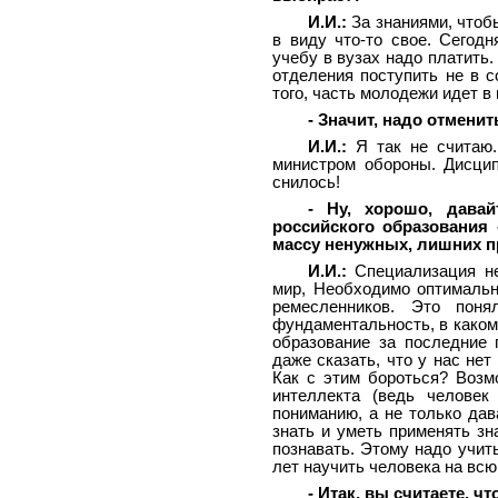
И.И.:
За знаниями, чтобы
в виду что-то свое. Сегод
учебу в вузах надо платить
отделения поступить не в с
того, часть молодежи идет в
- Значит, надо отмени
И.И.:
Я так не считаю.
министром обороны. Дисци
снилось!
- Ну, хорошо, давай
российского образования 
массу ненужных, лишних п
И.И.:
Специализация не
мир, Необходимо оптимальн
ремесленников. Это пон
фундаментальность, в каком
образование за последние
даже сказать, что у нас не
Как с этим бороться? Возм
интеллекта (ведь человек
пониманию, а не только дав
знать и уметь применять зн
познавать. Этому надо учить
лет научить человека на всю
- Итак, вы считаете, 