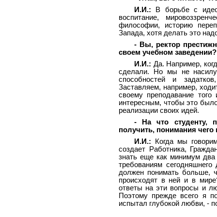
И.И.:
В борьбе с идеол
воспитание, мировоззрен
философии, историю переп
Запада, хотя делать это над
- Вы, ректор престижн
своем учебном заведении?
И.И.:
Да. Например, когд
сделали. Но мы не насилу
способностей и задатков
Заставляем, например, ходит
своему преподавание того
интересным, чтобы это было
реализации своих идей.
- На что студенту, 
получить, понимания чего
И.И.:
Когда мы говорим
создает Работника, Гражда
знать еще как минимум два 
требованиям сегодняшнего д
должен понимать больше, ч
происходят в ней и в мире
ответы на эти вопросы и л
Поэтому прежде всего я п
испытал глубокой любви, - п