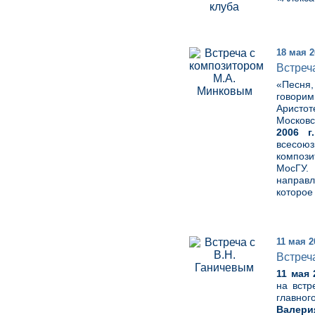
18 мая 2
Встреч
«Песня,
говорим
Аристот
Московс
2006 г.
всесою
композ
МосГУ.
направл
которое
11 мая 2
Встреч
11 мая 
на встр
главног
Валери