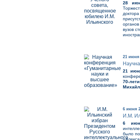
28 июн
Торжес
доктор
присутс
органов
вузов с
иностра
21 июня
Научна
21 июн
конфер
70-лет
Михайл
6 июня 
И.М. И
6 июн
интелле
было по
«Алекса