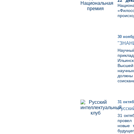
22 дек
Национ
«Филос
происх
30 нояб
"ЗНАН
Научный
приклад
Ильинск
Высшей 
научных
должны
соискан
31 октяб
Русски
31 октя
провел
новые 
будущег