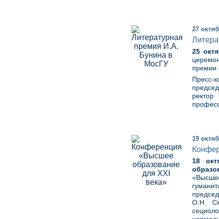
27 октяб
Литера
25 окт
церемо
премии 
Пресс-
председ
ректор 
професс
19 октяб
Конфер
18 окт
образо
«Высше
гуманит
председ
О.Н. С
социол