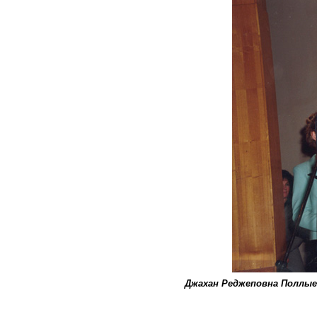
Джахан Реджеповна Поллые