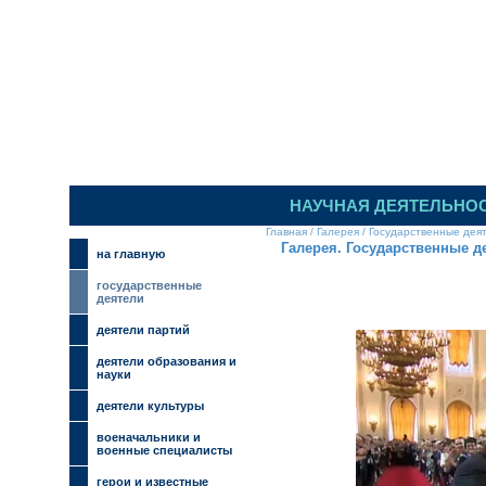
ИЛЬИНСКИЙ 
НАУЧНАЯ ДЕЯТЕЛЬНО
Главная
/
Галерея
/
Государственные дея
Галерея. Государственные д
на главную
государственные
деятели
деятели партий
деятели образования и
науки
деятели культуры
военачальники и
военные специалисты
герои и известные