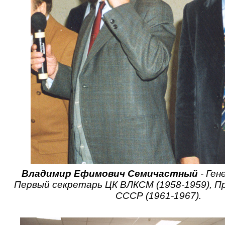
Владимир Ефимович Семичастный
- Ген
Первый секретарь ЦК ВЛКСМ (1958-1959), П
СССР (1961-1967).