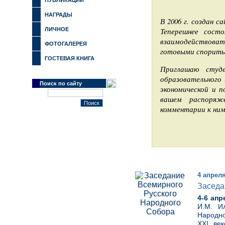
ПУБЛИКАЦИИ
НАГРАДЫ
В 2006 г. создан с
ЛИЧНОЕ
Теперешнее сост
взаимодействоват
ФОТОГАЛЕРЕЯ
готовыми спорить 
ГОСТЕВАЯ КНИГА
Приглашаю студе
образовательного 
Поиск по сайту
экономической и п
вашем распоряж
комментарии к ним
4 апреля
Заседа
4-6 апр
И.М. И
Народно
XXI ве