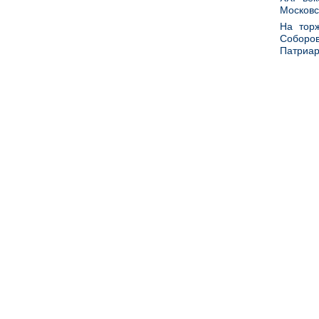
Московс
На тор
Соборов
Патриар