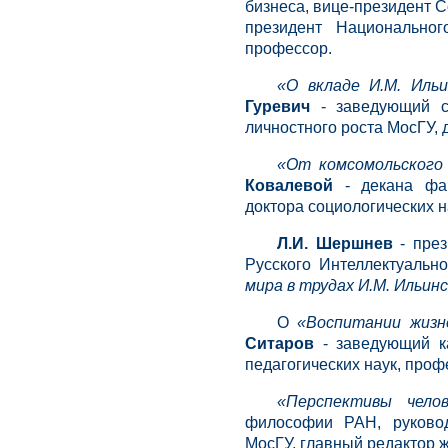
бизнеса, вице-президент 
президент Национальног
профессор.
«О вкладе И.М. Иль
Гуревич
- заведующий се
личностного роста МосГУ, 
«От комсомольского
Ковалевой
- декана фак
доктора социологических н
Л.И. Шершнев
- през
Русского Интеллектуальн
мира в трудах И.М. Ильин
О
«Воспитании жизне
Ситаров
- заведующий к
педагогических наук, проф
«Перспективы челов
философии РАН, руковод
МосГУ, главный редактор 