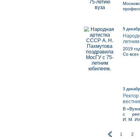
Московс
професс
5 декабр
Народн
летним
2019 го
Со всех
3 декабр
Ректор
вестни
В «Вузо
с рект
И. М. И
1
2