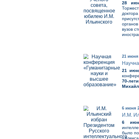
28 июн
Торжес
доктор
присутс
органов
вузов с
иностра
21 июня
Научна
21 июн
конфер
70-лет
Михайл
6 июня 
И.М. И
6 июн
интелле
было по
«Алекса