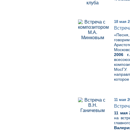
18 мая 2
Встреч
«Песня,
говорим
Аристот
Московс
2006 г.
всесою
композ
МосГУ.
направл
которое
11 мая 2
Встреч
11 мая 
на встр
главног
Валери