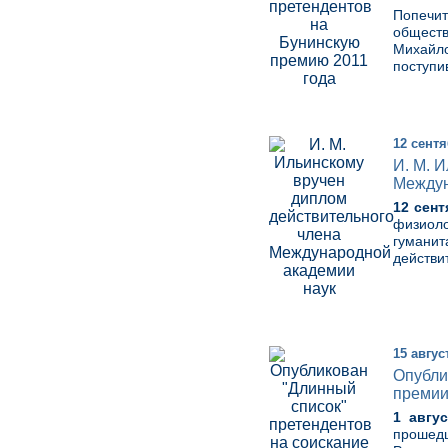
Попечит
общест
Михайло
поступи
12 сентя
И. М. 
Междун
12 сент
физиол
гумани
действи
15 авгус
Опубли
преми
1 авгус
прошед