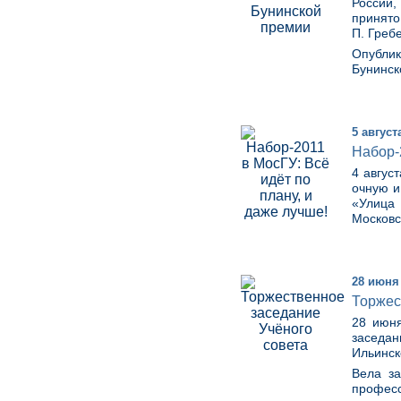
России,
принято
П. Греб
Опублик
Бунинск
5 август
Набор-
4 авгус
очную и
«Улица
Московс
28 июня
Торжес
28 июня
заседа
Ильинск
Вела за
професс