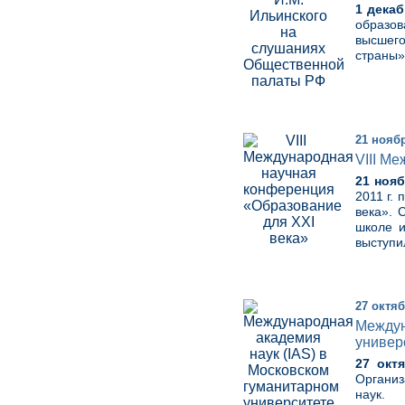
1 дека
образов
высшег
страны»
21 нояб
VIII М
21 нояб
2011 г.
века». 
школе и
выступи
27 октяб
Междун
универ
27 окт
Органи
наук.