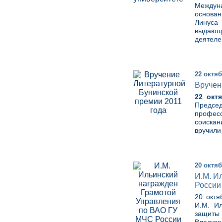
Междун
основан
Линуса
выдающ
деятеле
22 октяб
Вручен
22 окт
Председ
профес
соискан
вручили
20 октяб
И.М. И
России 
20 октя
И.М. Ил
защиты