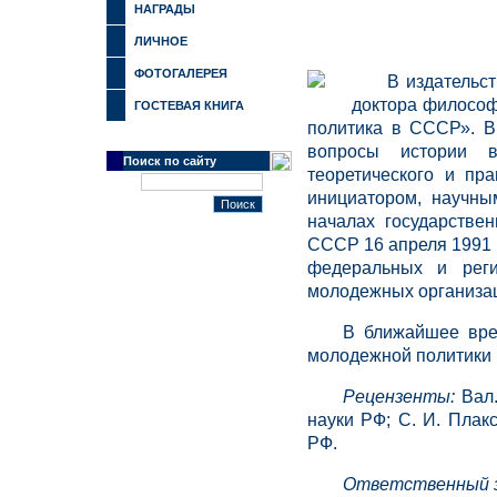
НАГРАДЫ
ЛИЧНОЕ
ФОТОГАЛЕРЕЯ
В издательс
доктора философ
ГОСТЕВАЯ КНИГА
политика в СССР»
. 
вопросы истории в
Поиск по сайту
теоретического и пр
инициатором, научн
началах государстве
СССР 16 апреля 1991 г
федеральных и реги
молодежных организа
В ближайшее вре
молодежной политики 
Рецензенты:
Вал.
науки РФ; С. И. Плак
РФ.
Ответственный з