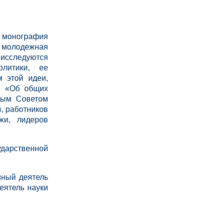
я монография
я молодежная
 исследуются
олитики, ее
м этой идеи,
Р «Об общих
ным Советом
, работников
жи, лидеров
.
ударственной
нный деятель
еятель науки