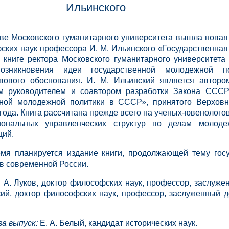
Ильинского
тве Московского гуманитарного университета вышла нова
ских наук профессора И. М. Ильинского
«Государственна
В книге ректора Московского гуманитарного университета
озникновения идеи государственной молодежной п
авового обоснования. И. М. Ильинский является авторо
ым руководителем и соавтором разработки Закона ССС
нной молодежной политики в СССР», принятого Верхов
ода. Книга рассчитана прежде всего на ученых-ювенологов
ональных управленческих структур по делам молоде
ций.
мя планируется издание книги, продолжающей тему гос
в современной России.
 А. Луков, доктор философских наук, профессор, заслуже
сий, доктор философских наук, профессор, заслуженный д
а выпуск:
Е. А. Белый, кандидат исторических наук.