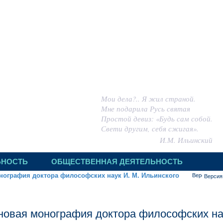
 ИГОРЬ МИХАЙЛОВИЧ
Мои дела?.. Я жил страной.
Мне подарила Русь святая
Простой девиз: «Будь сам собой.
Свети другим, себя сжигая».
И.М. Ильинский
ЬНОСТЬ
ОБЩЕСТВЕННАЯ ДЕЯТЕЛЬНОСТЬ
нография доктора философских наук И. М. Ильинского
Версия
новая монография доктора философских на