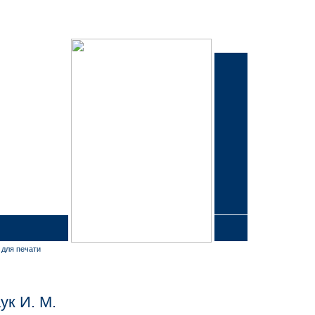
 для печати
ук И. М.