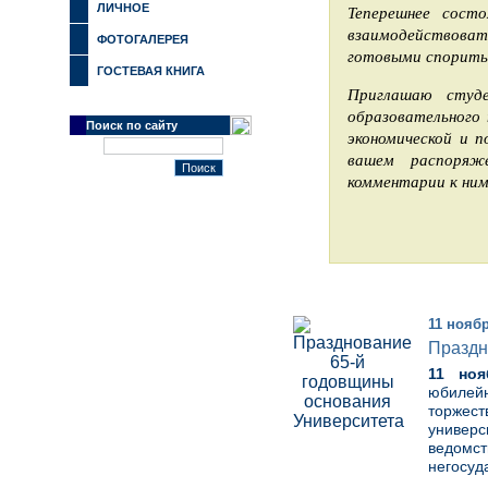
ЛИЧНОЕ
Теперешнее сост
взаимодействоват
ФОТОГАЛЕРЕЯ
готовыми спорить 
ГОСТЕВАЯ КНИГА
Приглашаю студе
образовательного 
Поиск по сайту
экономической и п
вашем распоряж
комментарии к ним
11 нояб
Праздн
11 ноя
юбилей
торжес
универ
ведом
негосуд