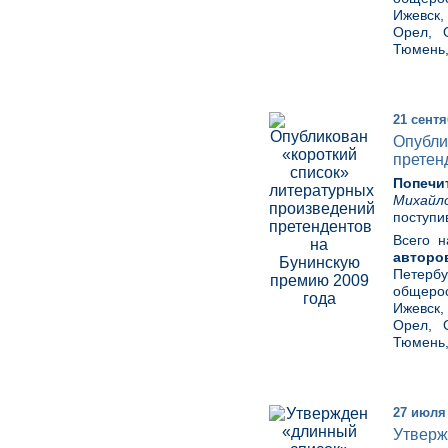
Ижевск,
Орел, О
Тюмень,
21 сентя
Опубли
претен
Попеч
Михайл
поступи
Всего 
авторо
Петербу
общерос
Ижевск,
Орел, О
Тюмень,
27 июля
Утверж