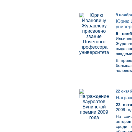
9 ноябр
Юрию И
универ
9 нояб
Ильинск
Журавл
выдающе
академи
В приве
большая
человек
22 октяб
Награж
22 окт
2009 го
На сои
авторов
среди 
общерос