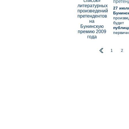
претен
27 июля
Бунинс
произве
будет
публиц
первичн
1
2