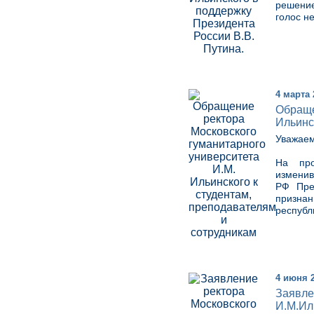
решение
голос не
4 марта 
Обраще
Ильинс
Уважаем
На про
изменив
РФ Пре
призна
республ
4 июня 
Заявле
И.М.Ил