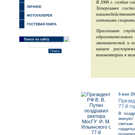
В 2006 г. создан с
ЛИЧНОЕ
Теперешнее сост
взаимодействоват
ФОТОГАЛЕРЕЯ
готовыми спорить 
ГОСТЕВАЯ КНИГА
Приглашаю студе
образовательного 
Поиск по сайту
экономической и п
вашем распоряж
комментарии к ним
9 мая 20
Презид
77-й г
В поздр
минуют
святым 
гордить
подарил