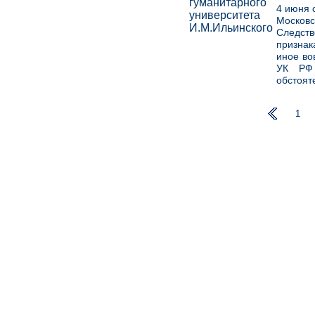
4 июня 
Московс
Следст
признак
иное во
УК РФ 
обстоят
1