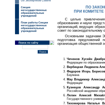
Об Экспертном Совете
ПО ЗАКО
Секция
негосударственных
ПРИ КОМИТЕТЕ
образовательных
учреждений
С целью привлечения
План работы Секции
образованию и науке предст
негосударственных
организаций, ведущих образ
образовательных
совет по законодательному 
учреждений
Основными задачами Эк
подготовка предложений п
Поиск по сайту
организация общественной э
Чеченов Хусейн Джабр
Федерации по образованию
Вербицкая Людмила Але
Федоров Игорь Борисо
Баумана
Мау Владимир Алексан
Федерации
Кузнецов Александр А
Российской академии обр
Лялин Алексей Михай
Государственного универс
Тихомирова Наталья В