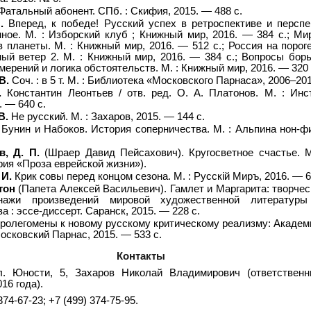
Фатальный абонент. СПб. : Скифия, 2015. — 488 с.
.
Вперед, к победе! Русский успех в ретроспективе и перспе
ное. М. : Изборский клуб ; Книжный мир, 2016. — 384 с.; Ми
 планеты. М. : Книжный мир, 2016. — 512 с.; Россия на пороге
ый ветер 2. М. : Книжный мир, 2016. — 384 с.; Вопросы бор
мерений и логика обстоятельств. М. : Книжный мир, 2016. — 320 
В.
Соч. : в 5 т. М. : Библиотека «Московского Парнаса», 2006–2010
.
Константин Леонтьев / отв. ред. О. А. Платонов. М. : Инс
. — 640 с.
В.
Не русский. М. : Захаров, 2015. — 144 с.
Бунин и Набоков. История соперничества. М. : Альпина нон-ф
, Д. П.
(Шраер Давид Пейсахович). Кругосветное счастье. М
рия «Проза еврейской жизни»).
 И.
Крик совы перед концом сезона. М. : Русскiй Миръ, 2016. — 6
тон
(Папета Алексей Васильевич). Гамлет и Маргарита: творчес
нажи произведений мировой художественной литературы
а : эссе-диссерт. Саранск, 2015. — 228 с.
ролегомены к новому русскому критическому реализму: Академ
Московский Парнас, 2015. — 533 с.
Контакты
л. Юности, 5, Захаров Николай Владимирович (ответственн
16 года).
374-67-23; +7 (499) 374-75-95.