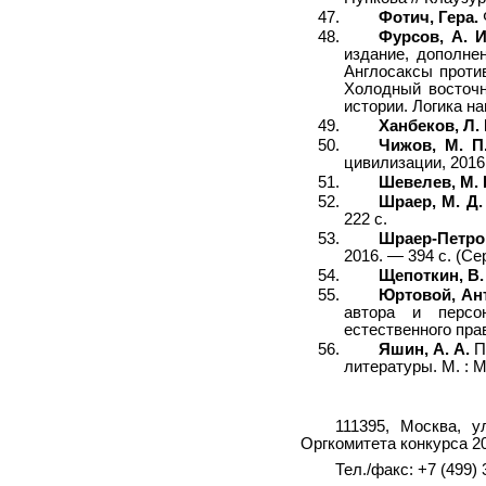
Фотич, Гера.
Фурсов, А. И
издание, дополнен
Англосаксы против
Холодный восточн
истории. Логика на
Ханбеков, Л. 
Чижов, М. П
цивилизации, 2016
Шевелев, М. 
Шраер, М. Д.
222 с.
Шраер-Петров
2016. — 394 с. (Се
Щепоткин, В.
Юртовой, Ан
автора и персо
естественного прав
Яшин, А. А.
П
литературы. М. : 
111395, Москва, у
Оргкомитета конкурса 20
Тел./факс: +7 (499) 