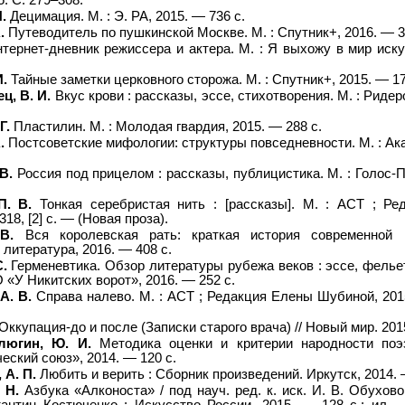
.
Децимация. М. : Э. РА, 2015. — 736 с.
.
Путеводитель по пушкинской Москве. М. : Спутник+, 2016. — 3
тернет-дневник режиссера и актера. М. : Я выхожу в мир иску
И.
Тайные заметки церковного сторожа. М. : Спутник+, 2015. — 17
ц, В. И.
Вкус крови : рассказы, эссе, стихотворения. М. : Ридер
Г.
Пластилин. М. : Молодая гвардия, 2015. — 288 с.
.
Постсоветские мифологии: структуры повседневности. М. : Ака
В.
Россия под прицелом : рассказы, публицистика. М. : Голос-П
П. В.
Тонкая серебристая нить : [рассказы]. М. : АСТ ; Ре
18, [2] с. — (Новая проза).
В.
Вся королевская рать: краткая история современной 
литература, 2016. — 408 с.
С.
Герменевтика. Обзор литературы рубежа веков : эссе, фелье
 «У Никитских ворот», 2016. — 252 с.
А. В.
Справа налево. М. : АСТ ; Редакция Елены Шубиной, 201
Оккупация-до и после (Записки старого врача) // Новый мир. 201
люгин, Ю. И.
Методика оценки и критерии народности поэ
еский союз», 2014. — 120 с.
 А. П.
Любить и верить : Сборник произведений. Иркутск, 2014. 
 Н.
Азбука «Алконоста» / под науч. ред. к. иск. И. В. Обухово
тантин Костюченко ; Искусство России, 2015. — 128 с.: ил. 