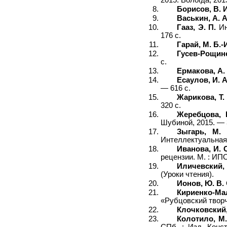
Борисов, В. И
Васькин, А. А
Гааз, Э. П.
Ин
176 с.
Гарай, М. Б.-
Гусев-Рощине
с.
Ермакова, А. 
Есаулов, И. А
— 616 с.
Жарикова, Т. 
320 с.
Жеребцова, 
Шубиной, 2015. — 3
Зыгарь, М. 
Интеллектуальная 
Иванова, И. 
рецензии. М. : ИПО
Иличевский, 
(Уроки чтения).
Ионов, Ю. В.
Кириенко-Ма
«Рубцовский творч
Клочковский,
Колотило, М.
СПб. : Изд. Конс