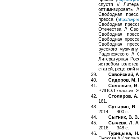
спустя // Литер
оптимизировать 
Свободная пресс
пресса (
http://svpr
Свободная пресс
Отечества // Сво
Свободная прес
Свободная пресса
Свободная прес
русского мужчину
Радонежского //
Литературная Рос
ястребом взлетев
статей, рецензий и
Савойский, А.
Сидоров, М. 
Соловьев, В.
РИПОЛ классик, 20
Столяров, А.
161.
Сутырин, В. 
2014. — 400 с.
Сытник, В. В.
Сычева, Л. А
2016. — 348 с.
Турицына, Н
Пупкова // Клаузур