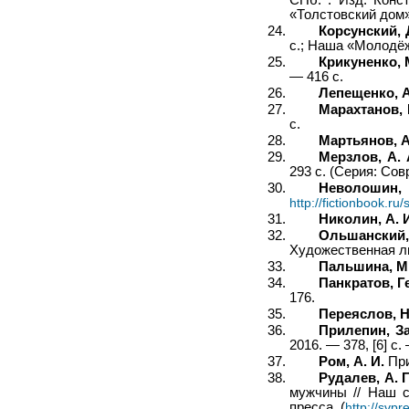
«Толстовский дом»;
Корсунский, 
с.; Наша «Молодёжк
Крикуненко, 
— 416 с.
Лепещенко, А
Марахтанов, 
с.
Мартьянов, А
Мерзлов, А. 
293 с. (Серия: Сов
Неволошин, 
http://fictionbook.ru
Николин, А. 
Ольшанский,
Художественная ли
Пальшина, М.
Панкратов, Г
176.
Переяслов, Н
Прилепин, За
2016. — 378, [6] с
Ром, А. И.
При
Рудалев, А. Г
мужчины // Наш с
пресса (
http://svpr