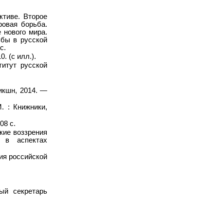
ктиве. Второе
ровая борьба.
 нового мира.
ьбы в русской
с.
. (с илл.).
титут русской
икшн, 2014. —
. : Книжники,
08 с.
кие воззрения
 в аспектах
ия российской
ый секретарь