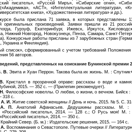
ский писатель», «Русскiй Миръ», «Сибирские огни», «Сиби
(«Академика», «АСТ», «Интеллектуальная литература», «К
иверситетская книга», «Художественная литература» и др.).
курсе была прислана 71 заявка, в которых представлены 1
 оригинальных произведений. Заявки пришли из 21 российс
логда, Гурзуф, Екатеринбург, Ижевск, Иркутск, Кисловодс
ва, Нижний Новгород, Новокузнецк, Пенза, Самара, Санкт-Петер
а). Конкурсные работы присланы из 7 зарубежных стран (Герма
, Украина и Финляндия).
й список», сформированный с учетом требований Положения 
ния 56 авторов.
ведений, представленных на соискание Бунинской премии 2
. В.
Эвита и Хуан Перрон. Такова была их жизнь. М. : Спутник+
В.
Кристалл в прозрачной оправе: рассказы о воде и камня
биной, 2015. — 352 с. — (Прилепин рекомендует).
Н.
Философские новеллы. О любви, о жизни, о вечном. Бийск :
 318 с.
А. И.
Житие советской женщины // День и ночь. 2015. № 5. С. 31
А. П.
Анатолий Афанасьев. Дедушкины рассказы. М. : 
 «Российский писатель», 2014. — 128 с.; О Русь моя! М. :
«Российский писатель», 2014. — 350 с.
Крайний Север. (Б. м.) : Издательские решения, 2015. — 164 с.
 А.
Воспоминания о Севастополе. Путевые очерки // Литератур
5. С. 279–308.