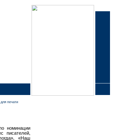
 для печати
 по номинации
с писателей,
логда», «Наш