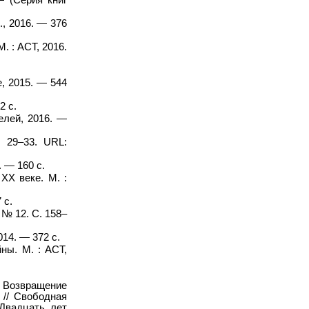
., 2016. — 376
. : АСТ, 2016.
, 2015. — 544
2 с.
елей, 2016. —
 29–33. URL:
 — 160 с.
Х веке. М. :
 с.
 № 12. С. 158–
14. — 372 с.
ны. М. : АСТ,
; Возвращение
 // Свободная
 Двадцать лет