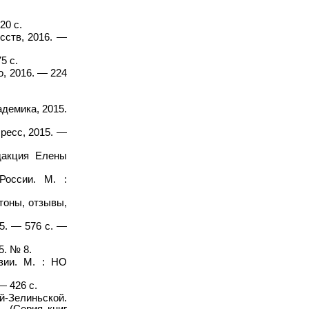
20 с.
сств, 2016. —
5 с.
о, 2016. — 224
демика, 2015.
ресс, 2015. —
дакция Елены
России. М. :
тоны, отзывы,
5. — 576 с. —
5. № 8.
зии. М. : НО
— 426 с.
й-Зелиньской.
— (Серия книг