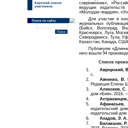
современник», «Россий
Короткий список
участников
ведущих издательств 
«Молодая гвардия», «Ун
Для участия в кон
Поиск по сайту
журнальных публикаций
(Бийск, Волгоград, Во
Красноярск, Луга, Моск
Северодвинск, Тула, Уф
Казахстан, Канада, США
Публикуем «Длинны
него вошли 94 произведе
Список произ
Аврорский, В
с.
Авченко, В. 
Редакция Елены Шу
Алексеев, С. 
дом «Бия», 2016. —
Астраханцев, 
Афанасьев, 
издательский дом
издательский дом 
Ахадов, Э. А.
Балакшин, Р.
2015. Вологда, 201