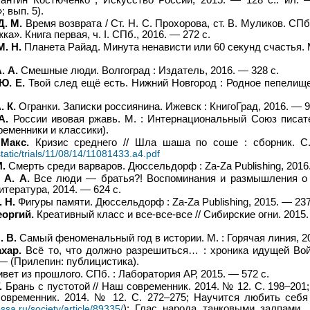
 вып. 5).
Д. М.
Время возврата / Ст. Н. С. Прохорова, ст. В. Муликов. СПб
а». Книга первая, ч. I. СПб., 2016. — 272 с.
М. Н.
Планета Райад. Минута ненависти или 60 секунд счастья. М
. А.
Смешные люди. Волгоград : Издатель, 2016. — 328 с.
Ю. Е.
Твой след ещё есть. Нижний Новгород : Родное пепелище
. К.
Огранки. Записки россиянина. Ижевск : КнигоГрад, 2016. — 9
А.
России ивовая ржавь. М. : Интернациональный Союз писат
ременники и классики).
Макс.
Кризис среднего // Шла шаша по соше : сборник. С.
/static/trials/11/08/14/11081433.a4.pdf
И.
Смерть среди варваров. Дюссельдорф : Za-Za Publishing, 2016.
 А. А.
Все люди — братья?! Воспоминания и размышления о Х
тература, 2014. — 624 с.
 Н.
Фигуры памяти. Дюссельдорф : Za-Za Publishing, 2015. — 237
еоргий.
Креативный класс и все-все-все // Сибирские огни. 2015.
. В.
Самый феноменальный год в истории. М. : Горячая линия, 20
хар.
Всё то, что должно разрешиться… : хроника идущей Вой
. — (Прилепин: публицистика).
вет из прошлого. СПб. : Лаборатория АР, 2015. — 572 с.
.
Брань с пустотой // Наш современник. 2014. № 12. С. 198–201
овременник. 2014. № 12. С. 272–275; Научится любить себя
essa.ru/society/article/89335/
); Глас народа танковыми залпами.