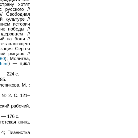
страну хотят
 русского //
// Свободная
й культуре //
анием истории
ник победы //
ндеровцем //
ий на боли //
оставляющего
изация Сергея
ий рыцарь //
160
); Молитва,
.html
) — цикл
 — 224 с.
85.
епикова. М. :
 № 2. С. 121–
ский рабочий,
 — 176 с.
тетская книга,
4; Пианистка