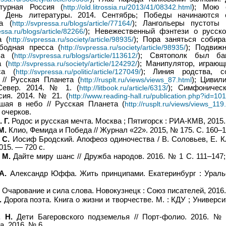
атурная Россия (
http://old.litrossia.ru/2013/41/08342.html
); Мою 
// День литературы. 2014. Сентябрь; Победы начинаются с
а (
http://svpressa.ru/blogs/article/77164/
); Лангольеры пустоты 
essa.ru/blogs/article/82266/
); Невежественный фэнтези о русско
а (
http://svpressa.ru/society/article/98935/
); Пора заняться собир
бодная пресса (
http://svpressa.ru/society/article/98935/
); Подвиж
са (
http://svpressa.ru/blogs/article/113612/
); Святополк был ба
 (
http://svpressa.ru/society/article/124292/
); Манипулятор, играющ
са (
http://svpressa.ru/politic/article/127049/
); Линия родства, с
 // Русская Планета (
http://rusplt.ru/views/views_87.html
); Цивил
 Север. 2014. № 1. (
http://litbook.ru/article/6313/
); Симфоническ
сия. 2014. № 21. (
http://www.reading-hall.ru/publication.php?id=10
шая в небо // Русская Планета (
http://rusplt.ru/views/views_119
 очерков.
 Г.
Родос и русская мечта. Москва ; Пятигорск : РИА-КМВ, 2015.
М.
Клио, Фемида и Победа // Журнал «22». 2015, № 175. С. 160–1
 С.
Иосиф Бродский. Апофеоз одиночества / В. Соловьев, Е. Кл
15. — 720 с.
 М.
Дайте миру шанс // Дружба народов. 2016. № 1 С. 111–147;
А.
Александр Юффа. Жить принципами. Екатеринбург : Ураль
Очарование и сила слова. Новокузнецк : Союз писателей, 2016.
.
Дорога поэта. Книга о жизни и творчестве. М. : КДУ ; Универси
. Н.
Дети Багеровского подземелья // Порт-фолио. 2016. № 
а. 2016. № 6.