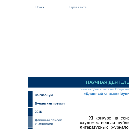
Поиск
Карта сайта
ИЛЬИНСКИЙ
НАУЧНАЯ ДЕЯТЕЛ
Главная
/
Деятельность
/
Обществе
«Длинный список» Буни
на главную
Бунинская премия
2016
ХI конкурс на сои
Длинный список
«художественная публ
участников
литературных журнало