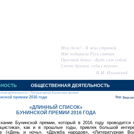
 ИГОРЬ МИХАЙЛОВИЧ
Мои дела?.. Я жил страной.
Мне подарила Русь святая
Простой девиз: «Будь сам собой.
Свети другим, себя сжигая».
И.М. Ильинский
ЬНОСТЬ
ОБЩЕСТВЕННАЯ ДЕЯТЕЛЬНОСТЬ
нная деятельность
/
Литературная Бунинская премия
нской премии 2016 года
Версия
«ДЛИННЫЙ СПИСОК»
БУНИНСКОЙ ПРЕМИИ 2016 ГОДА
скание Бунинской премии, который в 2016 году проводится
ицистика», как и в прошлые годы, привлек большой интере
в («День и ночь», «Дружба народов», «Литературная Во