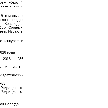
рь», «Урал»),
нижный мир»,
18 книжных и
кого городов
к, Краснодар,
бург, Саранск,
ния, Израиль,
о конкурсе. В
016 года
, 2016. — 366
х. М. : АСТ ;
 Издательский
–88.
Редакционно-
 Редакционно-
ная Вологда —