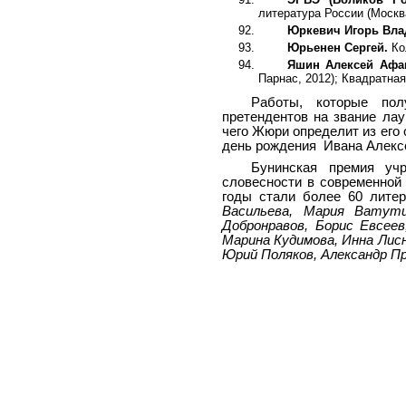
литература России (Москва
Юркевич Игорь Вл
Юрьенен Сергей.
Ко
Яшин Алексей Афа
Парнас, 2012); Квадратная
Работы, которые по
претендентов на звание ла
чего Жюри определит из его
день рождения Ивана Алекс
Бунинская премия уч
словесности в современной
годы стали более 60 лите
Васильева, Мария Ватути
Добронравов, Борис Евсеев
Марина Кудимова, Инна Лис
Юрий Поляков, Александр П