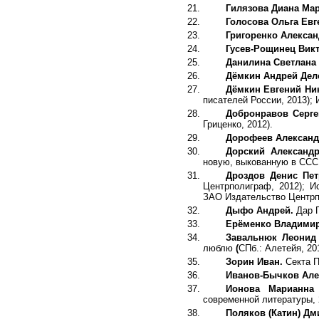
Гилязова Диана Мар
Голосова Ольга Евг
Григоренко Алекса
Гусев-Рощинец Викт
Данилина Светлана
Дёмкин Андрей Дел
Дёмкин Евгений Ни
писателей России, 2013); 
Добронравов Серге
Гриценко, 2012).
Дорофеев Александ
Дорский Александ
новую, выкованную в СССР
Дроздов Денис Пе
Центрполиграф, 2012); И
ЗАО Издательство Центрп
Дыфо Андрей.
Дар 
Ерёменко Владими
Завальнюк Леонид
люблю
(
СПб.: Алетейя, 20
Зорин Иван.
Секта П
Иванов-Бычков Але
Ионова Марианна
современной литературы, 
Поляков (Катин) Дм