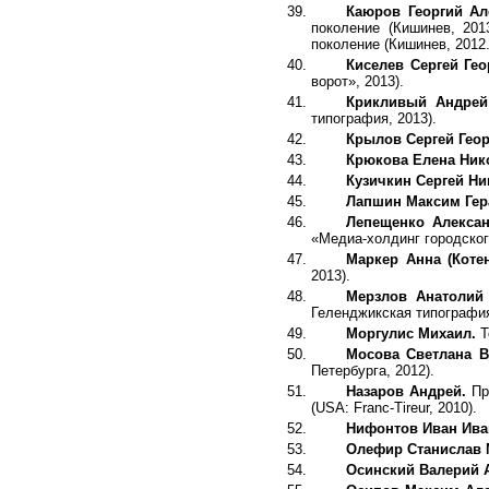
Каюров Георгий А
поколение (Кишинев, 201
поколение (Кишинев, 2012.
Киселев Сергей Ге
ворот», 2013).
Крикливый Андре
типография, 2013).
Крылов Сергей Геор
Крюкова Елена Ник
Кузичкин Сергей Ни
Лапшин Максим Гер
Лепещенко Алексан
«Медиа-холдинг городског
Маркер Анна (Коте
2013).
Мерзлов Анатолий
Геленджикская типография
Моргулис Михаил.
Т
Мосова Светлана 
Петербурга, 2012).
Назаров Андрей.
Пр
(USA: Franc-Tireur, 2010).
Нифонтов Иван Ив
Олефир Станислав
Осинский Валерий 