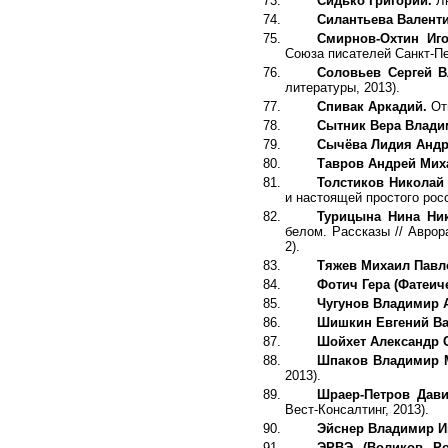
Сидько Григорий.
Л
Силантьева Валент
Смирнов-Охтин Иг
Союза писателей Санкт-Пе
Соловьев Сергей 
литературы, 2013).
Спивак Аркадий.
От
Сытник Вера Влад
Сычёва Лидия Андр
Тавров Андрей Мих
Толстиков Николай
и настоящей простого росс
Турицына Нина Ни
белом. Рассказы // Аврор
2).
Тяжев Михаил Павл
Фотич Гера (Фатеич
Чугунов Владимир 
Шишкин Евгений В
Шойхет Александр 
Шпаков Владимир 
2013).
Шраер-Петров Дав
Вест-Консалтинг, 2013).
Эйснер Владимир И
ЭРВЭ (Воликов Р