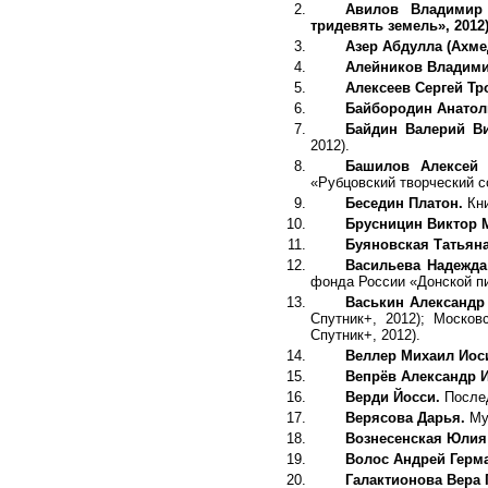
Авилов Владимир
тридевять земель», 2012)
Азер Абдулла (Ахме
Алейников Владими
Алексеев Сергей Т
Байбородин Анатол
Байдин Валерий Ви
2012).
Башилов Алексей 
«Рубцовский творческий с
Беседин Платон.
Кни
Брусницин Виктор 
Буяновская Татьян
Васильева Надежда
фонда России «Донской пи
Васькин Александр
Спутник+, 2012); Москов
Спутник+, 2012).
Веллер Михаил Иос
Вепрёв Александр 
Верди Йосси.
Послед
Верясова Дарья.
Му
Вознесенская Юлия
Волос Андрей Герм
Галактионова Вера 