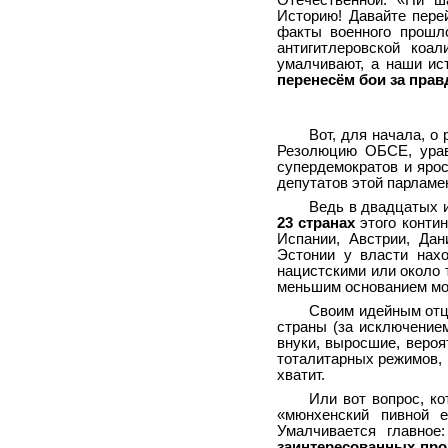
Отечественной: «Ни ш
Историю! Давайте пере
факты военного прошл
антигитлеровской коал
умалчивают, а наши ис
перенесём бои за прав
Вот, для начала, о
Резолюцию ОБСЕ, урав
супердемократов и яро
депутатов этой парламе
Ведь в двадцатых 
23 странах
этого конти
Испании, Австрии, Дан
Эстонии у власти нах
нацистскими или около 
меньшим основанием мо
Своим идейным отц
страны (за исключение
внуки, выросшие, вероя
тоталитарных режимов, 
хватит.
Или вот вопрос, к
«мюнхенский пивной е
Умалчивается главное
заинтересованных пр