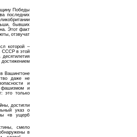
овщину Победы
два последних
еликобритании
льши, бывших
на. Этот факт
люты, отзвучат
сл которой –
ь СССР в этой
а десятилетия
м достижением
 в Вашингтоне
ство даже не
зопасности и
у фашизмом и
: это только
йны, достигли
льный указ о
йны «в ущерб
стины, смело
обнаружены в