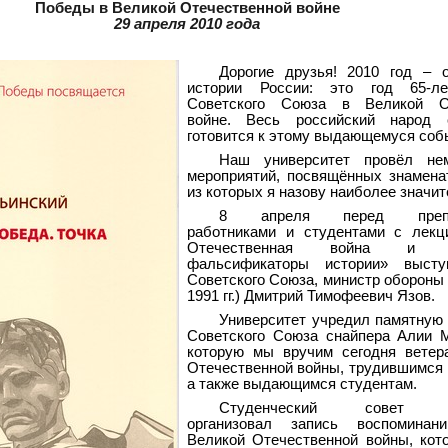
Победы в Великой Отечественной войне
29 апреля 2010 года
Дорогие друзья! 2010 год – 
истории России: это год 65-л
Советского Союза в Великой От
войне. Весь российский народ 
готовится к этому выдающемуся соб
Наш университет провёл не
мероприятий, посвящённых знамена
из которых я назову наиболее значи
8 апреля перед препод
работниками и студентами с лекц
Отечественная война и со
фальсификаторы истории» выст
Советского Союза, министр обороны
1991 гг.) Дмитрий Тимофеевич Язов.
Университет учредил памятную
Советского Союза снайпера Алии М
которую мы вручим сегодня ветер
Отечественной войны, трудившимся 
а также выдающимся студентам.
Студенческий совет ун
организовал запись воспоминан
Великой Отечественной войны, кот