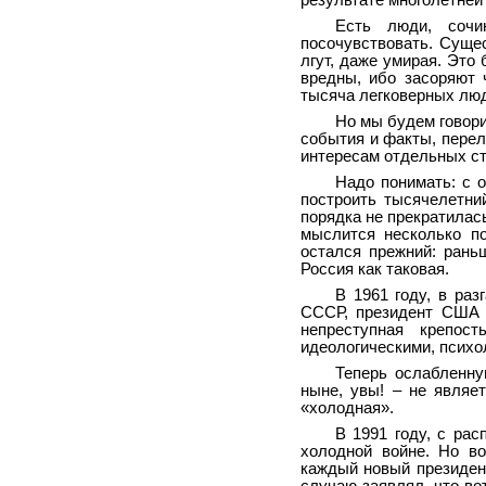
результате многолетней
Есть люди, соч
посочувствовать. Сущес
лгут, даже умирая. Это
вредны, ибо засоряют 
тысяча легковерных люде
Но мы будем говори
события и факты, перел
интересам отдельных ст
Надо понимать: с 
построить тысячелетни
порядка не прекратилась
мыслится несколько по
остался прежний: рань
Россия как таковая.
В 1961 году, в ра
СССР, президент США 
непреступная крепос
идеологическими, психо
Теперь ослабленну
ныне, увы! – не являе
«холодная».
В 1991 году, с ра
холодной войне. Но во
каждый новый президен