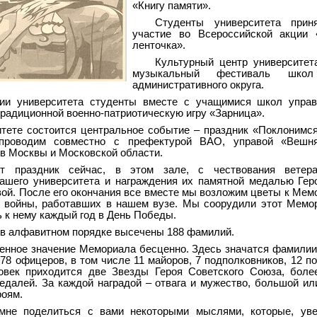
«Книгу памяти».
Студенты университета прин
участие во Всероссийской акции «
ленточка».
Культурный центр университет
музыкальный фестиваль школ
административного округа.
рии университета студенты вместе с учащимися школ упра
радиционной военно-патриотическую игру «Зарница».
итете состоится центральное событие – праздник «Поклонимс
 проводим совместно с префектурой ВАО, управой «Вешн
в Москвы и Московской области.
т праздник сейчас, в этом зале, с чествования ветер
ашего университета и награждения их памятной медалью Гер
ой. После его окончания все вместе мы возложим цветы к Мем
 войны, работавших в нашем вузе. Мы соорудили этот Мемо
ь к нему каждый год в День Победы.
 в алфавитном порядке высечены 188 фамилий.
енное значение Мемориала бесценно. Здесь значатся фамилии 
 78 офицеров, в том числе 11 майоров, 7 подполковников, 12 п
овек приходится две Звезды Героя Советского Союза, боле
едалей. За каждой наградой – отвага и мужество, большой ил
роям.
 мне поделиться с вами некоторыми мыслями, которые, уве