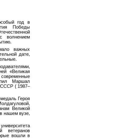
особый год в
етия Победы
ечественной
с волнением
ытию.
мало важных
тельной дате,
тельные.
авателями,
ией «Великая
временные
упил Маршал
 СССР ( 1987–
 медаль Героя
олдагуловой,
анам Великой
в нашем вузе,
иверситета
ий ветеранов
орые вошли в