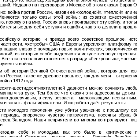
т теперь-то, наконец, холодная война закончилась. Это делали
ший. Недавно на переговорах в Москве об этом сказал Барак 
дно: война против России, назови её «холодной», «тёплой» или 
Меняются только фазы этой войны: из схватки ожесточённо
ю, похожую на мир. Россия вновь проигрывает эту войну, и тольк
губительные для себя уступки и ошибки, как это делали в прош
ссийскую историю, и прежде всего советское прошлое, ист
 частности, «ястребы» США и Европы укрепляют платформу п
на наших глазах с помощью новых политических, экономически
ологий, из которых особо выделяются искусственно ускоренная
 Все эти технологии относятся к разряду «бескровных», «несме
трументы войны.
м об истории Великой Отечественной войны, которая для но
ько России, такое же древнее прошлое, как для меня – вторжен
война 1812 года.
сяти-шестидесятипятилетней давности можно сочинять любы
йманным за руку. Тем более что сказки эти адресованы детям
нию доверчивым, в силу возраста – малознающим, неопытным,
им и заняты фальсификаторы. И их работа даёт результаты.
сти молодого поколения уже убиты уважение к прошлому св
 периода, опорочено чувство патриотизма, посеяны зёрна 
перед Западом. Наши неприятели во многом контролируют на
и.
сегодня себе и молодым, как это было в критические 