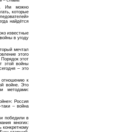
 – слава!
я. Им можно
гать, которые
следователей»
егда найдётся
око известные
войны в угоду
оторый мечтал
овление этого
. Порядок этот
т этой войны
сегодня – это
о отношению к
й войне. Это
и методами:
йне»: Россия
-таки – война
ни победили в
мания многих:
ь конкретному