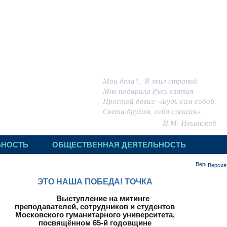
 ИГОРЬ МИХАЙЛОВИЧ
Мои дела?.. Я жил страной.
Мне подарила Русь святая
Простой девиз: «Будь сам собой.
Свети другим, себя сжигая».
И.М. Ильинский
ЬНОСТЬ
ОБЩЕСТВЕННАЯ ДЕЯТЕЛЬНОСТЬ
Версия
ЭТО НАША ПОБЕДА! ТОЧКА
Выступление на митинге
преподавателей, сотрудников и студентов
Московского гуманитарного университета,
посвящённом 65-й годовщине