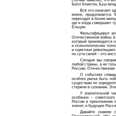
случаю заявлял, что во
Билл Клинтон, Буш-млад
Всё это означает о
иначе, продолжается. 
переходит в более мягку
где и когда совершает 
Ельцин.
Фальсифицируя ро
Отечественной войны в
который производится 
и психологических техн
и «цветные революции».
по сути своей – это инс
Сегодня мы говори
любой страны, а не тол
Россию, Отечественная 
О событиях семиде
особого риска быть по
существам по определе
стержня в сознании. Эт
У значительной ча
особенно – советского
России и преклонения 
значит, и будущее Росси
Давайте скажем 