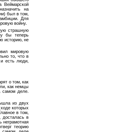
а Веймарской
назначить на
и) был в том,
амбиции. Для
ировую войну.
амую страшную
му бы теперь
ю историю, не
овил мировую
ьно то, что в
 и есть люди,
ят о том, как
ли, как немцы
а самом деле.
вышла из двух
 ходе которых
Главное в том,
, досталась в
ь неграмотная
отверг теорию
а самом деле