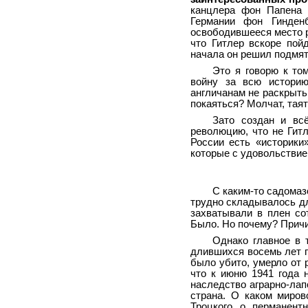
канцлера фон Папена п
Германии фон Гинденб
освободившееся место р
что Гитлер вскоре пой
начала он решил подмят
Это я говорю к то
войну за всю истори
англичанам не раскрыть
покаяться? Молчат, таят
Зато создан и вс
революцию, что не Гитл
России есть «историки
которые с удовольствие
С каким-то садомаз
трудно складывалось д
захватывали в плен со
Было. Но почему? Причи
Однако главное в 
длившихся восемь лет п
было убито, умерло от 
что к июню 1941 года н
наследство аграрно-лап
страна. О каком миров
Троцкого о перманент