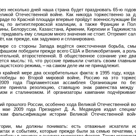
ерез несколько дней наша страна будет праздновать 65-ю год
ликой Отечественной войне. Как никогда торжественно за 
Параде по Красной площади впервые пройдут военнослужащие В
ц по антигитлеровской коалиции, а также Франции и По
ны, Белоруссии, Казахстана, Армении, Киргизии и Таджикиста
и придавать ему слишком много значения не стоит. Отгремят са
дёт, как прежде, как задумано и спланировано.
мире со стороны Запада ведётся ожесточенная борьба, смы
и фашизм победили прежде всего США и Великобритания, а рол
тельной, второстепенной. В общественное сознание уже дв
ется мысль: тó, что русские привыкли считать своим главны
ацистского режима, – на самом деле им не принадлежит.
 крайней мере два оскорбительных факта: в 1995 году, когда
 победы во Второй мировой войне, Россию на это торже
2009 года Парламентская ассамблея Организации по бе
ропе приняла резолюцию, ставящую знак равенства межд
мом и сталинизмом. И организаторы кампании подчёркивают
й прошлого России, особенно хода Великой Отечественной во
в мае 2009 года Президент Д. А. Медведев издал специа
ыткам фальсификации истории Великой Отечественной во
тории, мы должны понимать: есть отважные искатели и
тах и событиях, которые прежде были за семью печатями, 