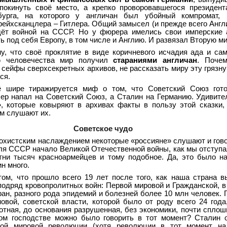
окинуть своё место, а крепко проворовавшегося президент
урга, на которого у англичан был убойный компромат, 
ейхсканцлера – Гитлера. Общий замысел (и прежде всего Англи
дёт войной на СССР. Но у фюрера имелись свои имперские 
ь под себя Европу, в том числе и Англию. И развязал Вторую м
му, что своё проклятие в виде коричневого исчадия ада и с
ю человечества мир получил
стараниями англичан
. Поче
 сейфы сверхсекретных архивов, не рассказать миру эту грязну
ся.
ё шире тиражируется миф о том, что Советский Союз гот
ер напал на Советский Союз, а Сталин на Германию. Удивител
», которые ковыряют в архивах факты в пользу этой сказки,
м слушают их.
Советское чудо
охистским наслаждением некоторые «россияне» слушают и говор
ля СССР начало Великой Отечественной войны, как мы отступа
тни тысяч красноармейцев и тому подобное. Да, это было н
н много.
том, что прошло всего 19 лет после того, как наша страна 
одряд кровопролитных войн: Первой мировой и Гражданской, в
ран, разного рода эпидемий и болезней более 10 млн человек. 
овой, советской власти, которой было от роду всего 24 года
отная, до основания разрушенная, без экономики, почти сплош
ом господстве можно было говорить в тот момент? Сталин 
ной мировой революции (хотя революции в тот момент н