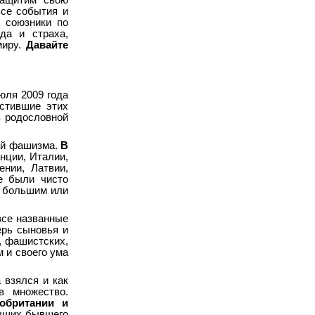
защитим свою
все события и
 союзники по
да и страха,
миру.
Давайте
юля 2009 года
стившие этих
в родословной
ей фашизма.
В
анции, Италии,
ении, Латвии,
е были чисто
 с большим или
все названные
ерь сыновья и
, фашистских,
 и своего ума
 взялся и как
в множество.
обритании и
вших бывшего