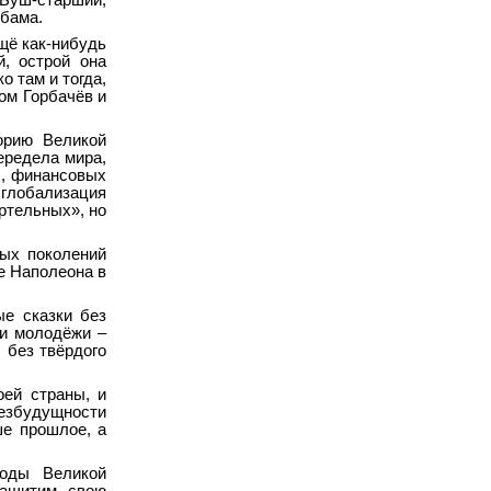
 Буш-старший,
Обама.
ещё как-нибудь
й, острой она
о там и тогда,
лом Горбачёв и
орию Великой
ередела мира,
х, финансовых
 глобализация
ртельных», но
вых поколений
ие Наполеона в
е сказки без
 и молодёжи –
 без твёрдого
оей страны, и
безбудущности
ше прошлое, а
годы Великой