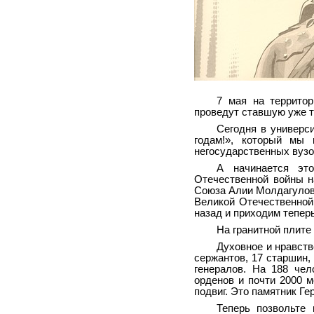
7 мая на террито
проведут ставшую уже т
Сегодня в универс
годам!», который мы
негосударственных вузо
А начинается это
Отечественной войны н
Союза Алии Молдагулов
Великой Отечественной
назад и приходим тепер
На гранитной плите
Духовное и нравств
сержантов, 17 старшин,
генералов. На 188 чел
орденов и почти 2000 м
подвиг. Это памятник Ге
Теперь позвольте