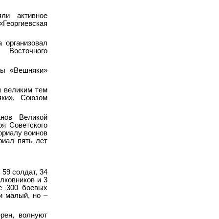
яли активное
Георгиевская
а организовал
 Восточного
вы «Вешняки»
я великим тем
яки», Союзом
анов Великой
оя Советского
ориалу воинов
риал пять лет
59 солдат, 34
олковников и 3
е 300 боевых
и малый, но –
рен, волнуют