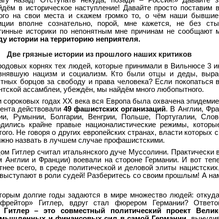
агу назад! Отступать некуда, позади – Россия!» Давайте 
йдём в историческое наступление! Давайте просто поставим 
ого на свои места и скажем громко то, о чём наши бывшие
иции вполне сознательно, порой, мне кажется, не без сты
тинные историки по непонятным мне причинам не сообщают 
ду истории на территорию неприятеля.
Две грязные истории из прошлого наших критиков
 родовых корнях тех людей, которые принимали в Вильнюсе 3 и
нявшую нацизм и социализм. Кто были отцы и деды, выра
стных борцов за свободу и права человека? Если покопаться 
нтской ассамблеи, убеждён, мы найдём много любопытного.
и сороковых годах ХХ века вся Европа была охвачена эпидеми
нента действовали
49 фашистских организаций
. В Англии, Фр
ии, Румынии, Болгарии, Венгрии, Польше, Португалии, Слов
одились крайне правые националистические режимы, которы
того. Не говоря о других европейских странах, власти которых
жно назвать в лучшем случае профашистскими.
ом Гитлер считал итальянского дуче Муссолини. Практически 
м Англии и Франции) воевали на стороне Германии. И вот теп
тнее всего, в среде политической и деловой элиты нацистских
выступают в роли судей! Разберитесь со своим прошлым! А нам
оторым долгие годы задаются в мире множество людей: откуда
фрейтор» Гитлер, вдруг стал фюрером Германии? Ответо
:
Гитлер – это совместный политический проект Велик
омышленных и финансовых сил в самой Германии
, вынуди