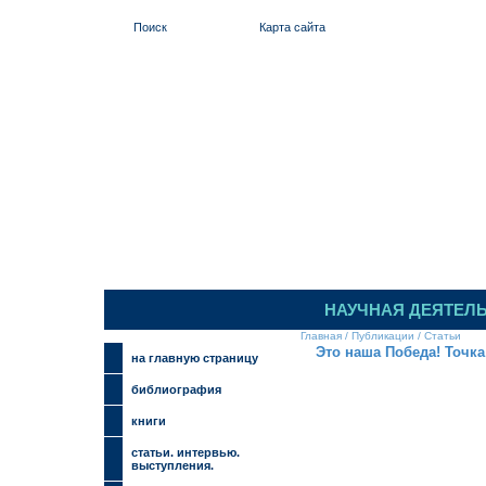
Поиск
Карта сайта
ИЛЬИНСКИЙ
НАУЧНАЯ ДЕЯТЕЛ
Главная
/
Публикации
/
Статьи
Это наша Победа! Точка
на главную страницу
библиография
книги
cтатьи. интервью.
выступления.