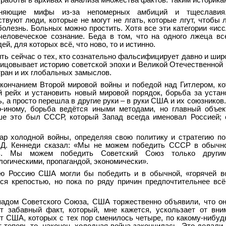
 работы в архивах и анализа множества фактов. Таким историкам
иняющие мифы из-за непомерных амбиций и тщеслави
твуют люди, которые не могут не лгать, которые лгут, чтобы л
 болезнь. Больных можно простить. Хотя все эти категории «ис
человеческое сознание. Беда в том, что на одного лжеца вс
й, для которых всё, что ново, то и истинно.
ть сейчас о тех, кто сознательно фальсифицирует давно и шир
ицовывает историю советской эпохи и Великой Отечественной 
ран и их глобальных замыслов.
окончанием Второй мировой войны и победой над Гитлером, к
й рейх и установить новый мировой порядок, борьба за устан
, а просто перешла в другие руки – в руки США и их союзников
-иному, борьба ведётся иными методами, но главный объек
ше это был СССР, который Запад всегда именовал Россией; 
згар холодной войны, определяя свою политику и стратегию п
Д. Кеннеди сказал: «Мы не можем победить СССР в обычно
ть. Мы можем победить Советский Союз только другим
логическими, пропагандой, экономически».
ю Россию США могли бы победить и в обычной, «горячей во
тся крепостью, но пока по ряду причин предпочтительнее всё
спадом Советского Союза, США торжественно объявили, что о
т забавный факт, который, мне кажется, ускользает от вни
т США, которых с тех пор сменилось четыре, по какому-нибуд