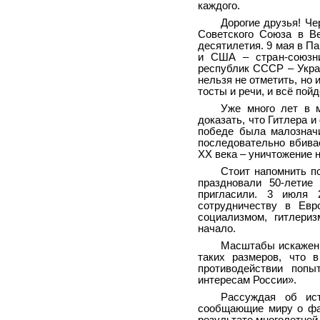
каждого.
Дорогие друзья! Ч
Советского Союза в Ве
десятилетия. 9 мая в 
и США – стран-союзни
республик СССР – Украи
нельзя не отметить, но 
тосты и речи, и всё пой
Уже много лет в 
доказать, что Гитлера 
победе была малозначи
последовательно вбива
ХХ века – уничтожение н
Стоит напомнить по
праздновали 50-летие
пригласили. 3 июля 
сотрудничеству в Ев
социализмом, гитлериз
начало.
Масштабы искажени
таких размеров, что 
противодействии поп
интересам России».
Рассуждая об ис
сообщающие миру о фак