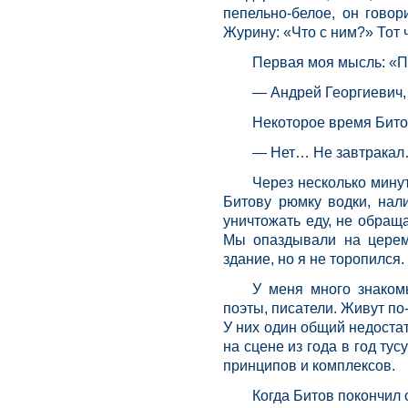
пепельно-белое, он говор
Журину: «Что с ним?» Тот 
Первая моя мысль: «По
— Андрей Георгиевич,
Некоторое время Бито
— Нет… Не завтракал
Через несколько минут
Битову рюмку водки, нал
уничтожать еду, не обращ
Мы опаздывали на церем
здание, но я не торопился.
У меня много знаком
поэты, писатели. Живут по
У них один общий недостат
на сцене из года в год тус
принципов и комплексов.
Когда Битов покончил с