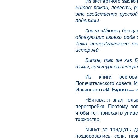
Из экспертного заключ
Битов: роман, повесть, р
это свойственно русской
подвижны.
Книга «Дворец без ца
образующих своего рода
Тема петербургского пе
историей.
Битов, так же как Б
тьмы, культурной истории
Из книги ректора 
Попечительского совета 
Ильинского
«И. Бунин — 
«Битова я знал толь
перестройки. Поэтому по
чтобы тот приехал в унив
торжества.
Минут за тридцать 
поздоровались, сели, на