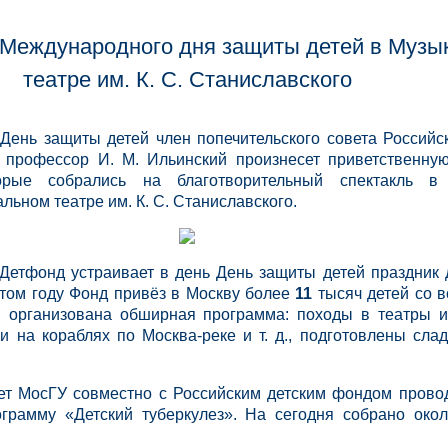
Международного дня защиты детей в Музы
театре им. К. С. Станиславского
День защиты детей член попечительского совета Российск
 профессор И. М. Ильинский произнесет приветственну
торые собрались на благотворительный спектакль в
ьном театре им. К. С. Станиславского.
 Детфонд устраивает в день День защиты детей праздник 
 этом году Фонд привёз в Москву более
11
тысяч детей со в
й организована обширная программа: походы в театры 
и на кораблях по Москва-реке и т. д., подготовлены слад
ет МосГУ совместно с Российским детским фондом прово
ограмму «Детский туберкулез». На сегодня собрано око