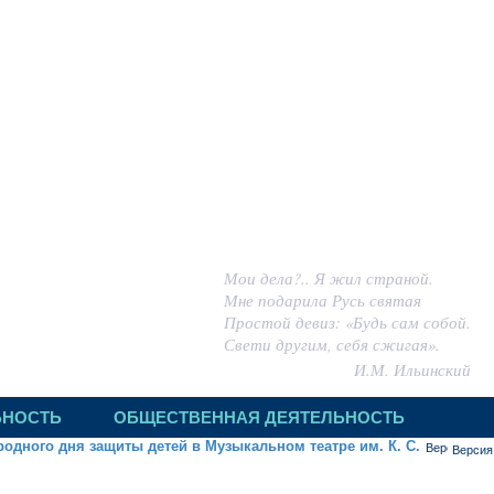
 ИГОРЬ МИХАЙЛОВИЧ
Мои дела?.. Я жил страной.
Мне подарила Русь святая
Простой девиз: «Будь сам собой.
Свети другим, себя сжигая».
И.М. Ильинский
ЬНОСТЬ
ОБЩЕСТВЕННАЯ ДЕЯТЕЛЬНОСТЬ
одного дня защиты детей в Музыкальном театре им. К. С.
Версия