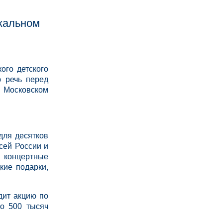
кальном
ого детского
ю речь перед
 Московском
.
для десятков
сей России и
и концертные
кие подарки,
дит акцию по
ло 500 тысяч