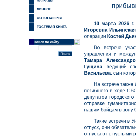
НАГРАДЫ
прибыв
ЛИЧНОЕ
ФОТОГАЛЕРЕЯ
10 марта 2026 г
ГОСТЕВАЯ КНИГА
Игоревна Ильинская
операции
Костей Дь
Поиск по сайту
Во встрече учас
управления и между
Тамара Александро
Гущина
, ведущий сп
Васильева
, сын кото
На встрече также
погибшего в ходе СВО
депутатов городског
отправке гуманитарн
нашим бойцам в зону 
Такие встречи в У
отпуск, они обязатель
отпускают с пустыми 