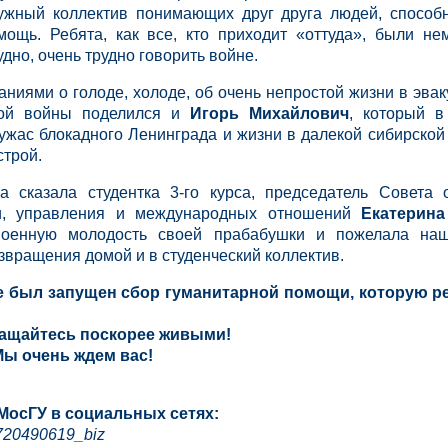
ружный коллектив понимающих друг друга людей, спосо
ощь. Ребята, как все, кто приходит «оттуда», были не
удно, очень трудно говорить войне.
ниями о голоде, холоде, об очень непростой жизни в эвак
ной войны поделился и
Игорь Михайлович
, который в
 ужас блокадного Ленинграда и жизни в далекой сибирской
строй.
а сказала студентка 3-го курса, председатель Совета
ки, управления и международных отношений
Екатерина
военную молодость своей прабабушки и пожелала на
звращения домой и в студенческий коллектив.
 же был запущен сбор гуманитарной помощи, которую р
ращайтесь поскорее живыми!
ы очень ждем вас!
МосГУ в социальных сетях:
720490619_
biz