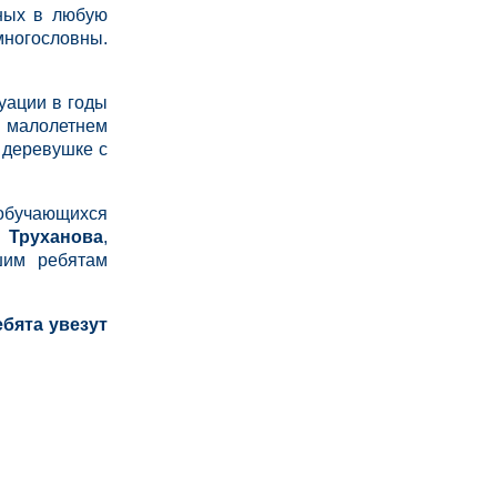
бных в любую
многословны.
.
уации в годы
 малолетнем
 деревушке с
 обучающихся
 Труханова
,
шим ребятам
ебята увезут