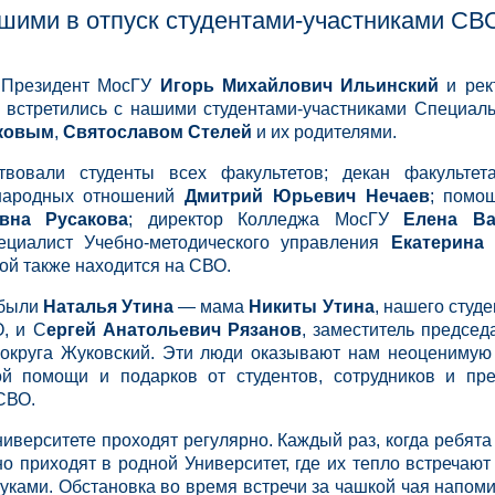
шими в отпуск студентами-участниками СВ
.
Президент МосГУ
Игорь Михайлович Ильинский
и рек
встретились с нашими студентами-участниками Специал
яковым
,
Святославом Стелей
и их родителями.
твовали студенты всех факультетов; декан факультета
народных отношений
Дмитрий Юрьевич Нечаев
; помо
вна Русакова
; директор Колледжа МосГУ
Елена Ва
ециалист Учебно-методического управления
Екатерина
рой также находится на СВО.
 были
Наталья Утина
— мама
Никиты Утина
, нашего студе
, и С
ергей Анатольевич Рязанов
, заместитель председ
о округа Жуковский. Эти люди оказывают нам неоцениму
ой помощи и подарков от студентов, сотрудников и пр
СВО.
ниверситете проходят регулярно. Каждый раз, когда ребят
но приходят в родной Университет, где их тепло встречают
руками. Обстановка во время встречи за чашкой чая напом