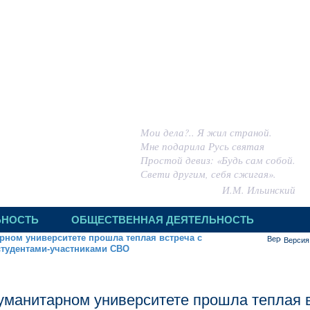
 ИГОРЬ МИХАЙЛОВИЧ
Мои дела?.. Я жил страной.
Мне подарила Русь святая
Простой девиз: «Будь сам собой.
Свети другим, себя сжигая».
И.М. Ильинский
ЬНОСТЬ
ОБЩЕСТВЕННАЯ ДЕЯТЕЛЬНОСТЬ
рном университете прошла теплая встреча с
Версия
студентами-участниками СВО
уманитарном университете прошла теплая в