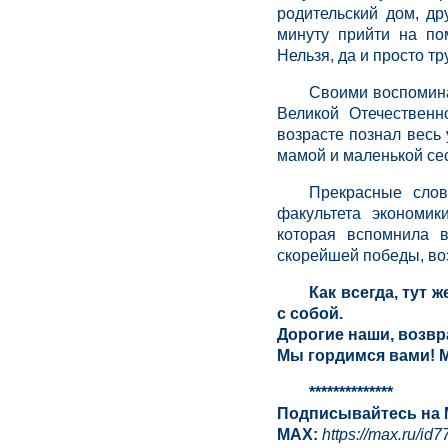
родительский дом, д
минуту прийти на пом
Нельзя, да и просто тр
Своими воспомина
Великой Отечествен
возрасте познал весь
мамой и маленькой се
Прекрасные слов
факультета экономи
которая вспомнила 
скорейшей победы, во
Как всегда, тут
с собой.
Дорогие наши, возв
Мы гордимся вами! М
**************
Подписывайтесь на 
MAX
:
https
://
max
.
ru
/
id
7