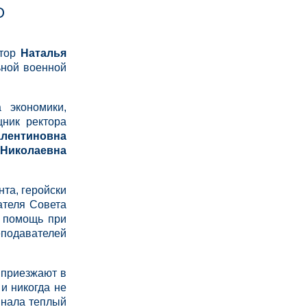
О
тор
Наталья
ьной военной
 экономики,
щник ректора
лентиновна
 Николаевна
нта, геройски
ателя Совета
ю помощь при
еподавателей
а приезжают в
 и никогда не
инала теплый