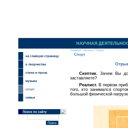
НАУЧНАЯ ДЕЯТЕЛЬНО
Главная
/
личное
/
Спорт
Спорт
на главную страницу
Отрыв
о творчестве
стихи и проза
Скептик.
Зачем Вы до 
заставляете?
музыка
Реалист.
В первом приб
того, кто занимался спорт
спорт
большой физической нагрузки
семья
Поиск по сайту