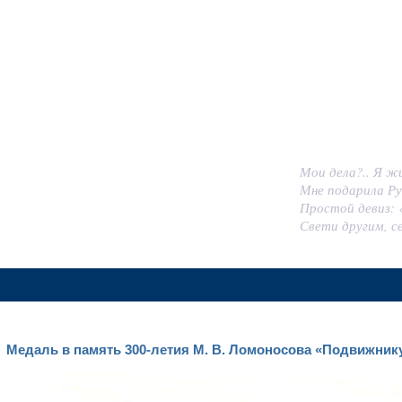
СКИЙ ИГОРЬ МИХАЙЛ
Мои дела?.. Я ж
Мне подарила Ру
Простой девиз: 
Свети другим, с
Медаль в память 300-летия М. В. Ломоносова «Подвижни