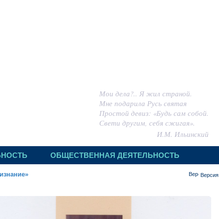
 ИГОРЬ МИХАЙЛОВИЧ
Мои дела?.. Я жил страной.
Мне подарила Русь святая
Простой девиз: «Будь сам собой.
Свети другим, себя сжигая».
И.М. Ильинский
ЬНОСТЬ
ОБЩЕСТВЕННАЯ ДЕЯТЕЛЬНОСТЬ
изнание»
Версия