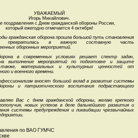
УВАЖАЕМЫЙ
Игорь Михайлович.
е поздравления с Днем гражданской обороны России,
который ежегодно отмечается 4 октября!
оды гражданская оборона прошла большой путь становления
, превратилась в важную составную часть
венных оборонных мероприятий.
борона в современных условиях решает спектр задач,
 на выполнение мероприятий по подготовке и защите
 также, материальных и культурных ценностей от
ого и военного времени.
офессионализм вносят большой вклад в развитие системы
обороны и патриотического воспитания подрастающего
равляю Вас с днем гражданской обороны, желаю крепкого
гополучия, новых успехов в деле дальнейшего развития и
ания системы предупреждения и ликвидации чрезвычайных
едприятии.
равления по ВАО ГУМЧС
оскве