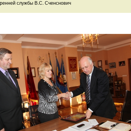
тренней службы В.С. Сченснович