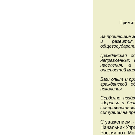
Примит
За прошедшие г
и развития
общегосударст
Гражданская о
направленных
населения, а
опасностей мирн
Ваш опыт и пр
гражданской 
поколения.
Сердечно позд
здоровья и бла
совершенствов
ситуаций на пр
С уважением, -
Начальник Уп
России по г. М