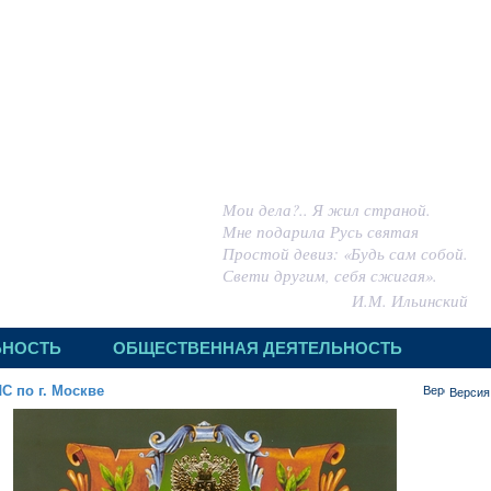
 ИГОРЬ МИХАЙЛОВИЧ
Мои дела?.. Я жил страной.
Мне подарила Русь святая
Простой девиз: «Будь сам собой.
Свети другим, себя сжигая».
И.М. Ильинский
ЬНОСТЬ
ОБЩЕСТВЕННАЯ ДЕЯТЕЛЬНОСТЬ
С по г. Москве
Версия