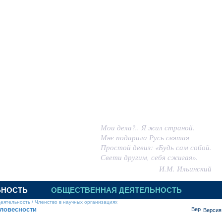
 ИГОРЬ МИХАЙЛОВИЧ
Мои дела?.. Я жил страной.
Мне подарила Русь святая
Простой девиз: «Будь сам собой.
Свети другим, себя сжигая».
И.М. Ильинский
ЬНОСТЬ
ОБЩЕСТВЕННАЯ ДЕЯТЕЛЬНОСТЬ
деятельность
/
Членство в научных организациях
ловесности
Версия