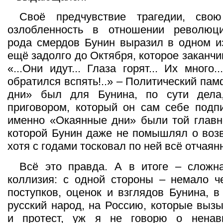
Своё предчувствие трагедии, сво
озлобленность в отношении революци
рода смердов Бунин выразил в одном и
ещё задолго до Октября, которое заканч
«...Они идут... Глаза горят... Их много
обратился вспять!..» – Политический па
дни» был для Бунина, по сути дела
приговором, который он сам себе подп
именно «Окаянные дни» были той главн
которой Бунин даже не помышлял о возв
хотя с годами тосковал по ней всё отчаян
Всё это правда. А в итоге – сложна
коллизия: с одной стороны – немало ч
поступков, оценок и взглядов Бунина, в
русский народ, на Россию, которые выз
и протест, уж я не говорю о ненав