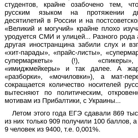
студентов, крайне озабочено тем, чт
русским языком на протяжении дв
десятилетий в России и на постсоветско
«Великий и могучий» крайне плохо изуч
уродуется СМИ и улицей... Разного рода
другая иностранщина забили слух и взг
«хит-парады», «прайс-листы», «суперма
супермаркеты» (!), «спикеры»
«имиджмейкеры» и так далее. А жар
«разборки», «мочиловки»), а мат-пер
сокращается количество носителей русс
вытесняют по политическим, открове
мотивам из Прибалтики, с Украины...
Летом этого года ЕГЭ сдавали 869 тыс
из них только 909 получили 100 баллов, а
9 человек из 9400, т.е. 0,001%.