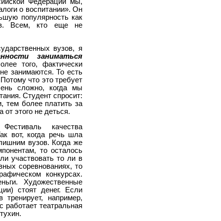
сийской Федерации мы,
логи о воспитании». Он
льшую популярность как
ов. Всем, кто еще не
сударственных вузов, я
анности заниматься
олее того, фактически
не занимаются. То есть
 Потому что это требует
чень сложно, когда мы
тания. Студент спросит:
, тем более платить за
 от этого не деться.
естиваль качества
ак вот, когда речь шла
лишним вузов. Когда же
понентам, то осталось
гли участвовать то ли в
вных соревнованиях, то
рафическом конкурсах.
ньги. Художественные
ии) стоят денег. Если
 тренирует, например,
с работает театральная
тухин.