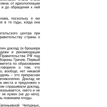
ожна: от идеологизации
я и до обращения к ней
нова, поскольку я ею
е в те годы, когда она
ательского центра при
равительству страны о
лен доклад (и брошюра
одежи и рекомендации
 Правительства РФ под
бороны Грачев, Первый
омитета по образованию
говорили о том, что
о, вообще, нет никакой
одежь – это прекрасная
еликолепно. Доклад не
а места и предложен к
том спрашивали доклад,
оказывается, никто и не
 не нужен (не до него).
рь пожинаем плоды.
геньевной Чепурных,