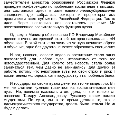
заместителем министра образования Российской Федера
проведем конференцию по проблемам воспитания в высших 
она состоялась здесь в зале нашего
негосударственн
заведения, где собрались ректоры и проректоры
го
практически всех субъектов Российской Федерации. Так н
идеи. Через несколько лет состоялось решение Мин
восстановившее воспитательную функцию вузов.
Однажды Министр образования РФ Владимир Михайлови
прессе с очень интересной статьей, которая называлась: «
обучения». В этой статье он заявлял четкую позицию: образ
и обучение, одно без другого не может образовать специалист
И вот, наконец, совсем недавно воспитание стало одн
показателей для любого вуза, независимо от того го
негосударственный. Для кого-то эта новость стала бол
заниматься тем, чем давно не занимались; для других э
работе, потому что некоторые вузы на свой страх и риск
воспитанием молодежи, хотя государству эта проблема была 
И государство своим вузам денег на это не выделяло. В 
же, не считали нужным тратиться на воспитательные цел
вузы. Но, понимая важность этого дела, я, как только с
назначил Тамару Александровну Русакову своим замес
студентами. По сути, мы в то время делали то, что, 
«демократического» государства, делать было нельзя. Но м
будем делать.