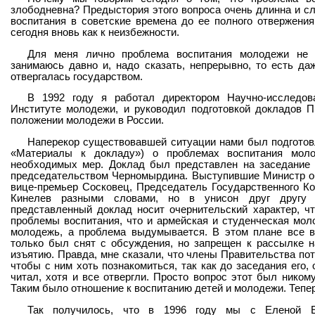
злободневна? Предыстория этого вопроса очень длинна и сл
воспитания в советские времена до ее полного отвержени
сегодня вновь как к неизбежности.
Для меня лично проблема воспитания молодежи не 
занимаюсь давно и, надо сказать, непрерывно, то есть даж
отвергалась государством.
В 1992 году я работал директором Научно-исследов
Институте молодежи, и руководил подготовкой докладов П
положении молодежи в России.
Наперекор существовавшей ситуации нами был подготов
«Материалы к докладу») о проблемах воспитания мол
необходимых мер. Доклад был представлен на заседание
председательством Черномырдина. Выступившие Министр о
вице-премьер Сосковец, Председатель Государственного К
Кинелев разными словами, но в унисон друг другу 
представленный доклад носит очернительский характер, чт
проблемы воспитания, что и армейская и студенческая мол
молодежь, а проблема выдумывается. В этом плане все в
только был снят с обсуждения, но запрещен к рассылке н
изъятию. Правда, мне сказали, что члены Правительства по
чтобы с ним хоть познакомиться, так как до заседания его, 
читал, хотя и все отвергли. Просто вопрос этот был никому
Таким было отношение к воспитанию детей и молодежи. Тепе
Так получилось, что в 1996 году мы с Еленой Ев