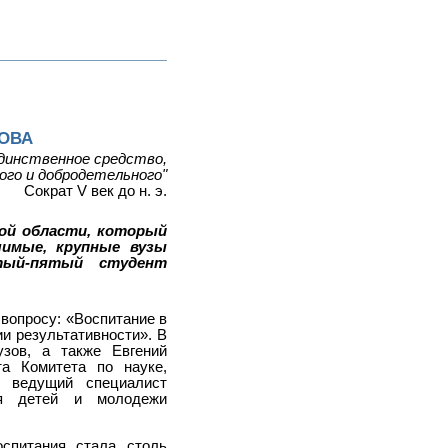
НОВА
единственное средство,
ого и добродетельного"
Сократ V век до н. э.
ой области, который
чимые, крупные вузы
тый-пятый студент
вопросу: «Воспитание в
ии результативности». В
зов, а также Евгений
та Комитета по науке,
и ведущий специалист
ия детей и молодежи
спитания стала столь