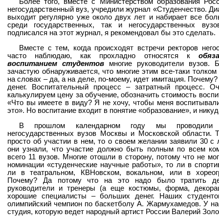
Более того, вместе с Министерством образования Рос
негосударственный вуз, учредили журнал «Студенчество. Диа
выходит регулярно уже около двух лет и набирает все бо
среди государственных, так и негосударственных вуз
подписался на этот журнал, я рекомендовал бы это сделать.
Вместе с тем, когда происходят встречи ректоров него
часто наблюдаю, как прохладно относятся к
обяз
воспитанием студентов
многие руководители вузов. Б
зачастую обнаруживается, что многие этим все-таки толком 
на словах – да, а на деле, по-моему, идет имитация. Почему?
денег. Воспитательный процесс – затратный процесс. О
калькулируем цену за обучение, обозначить стоимость воспи
«Что вы имеете в виду? Я не хочу, чтобы меня воспитывали
это». Но воспитание входит в понятие «образование», и никуда
В прошлом календарном году мы проводили Ф
негосударственных вузов Москвы и Московской области. Т
просто об участии в нем, то о своем желании заявили 30 с 
они узнали, что участие должно быть полным по всем ком
всего 11 вузов. Многие отошли в сторону, потому что не мо
номинации «студенческие научные работы», то ли в спорти
ли в театральном, КВНовском, вокальном, или в хореог
Почему? Да потому что на это надо было тратить де
руководители и тренеры (а еще костюмы, форма, декорац
хорошие специалисты – больших денег. Наших студентов
олимпийский чемпион по баскетболу А. Жармухамедов. У на
студия, которую ведет народный артист России Валерий Золо