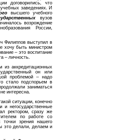
ции договорились, что
учебных заведениях. И
ого
высшего учебного
сударственных
вузов
ачиналось возрождение
образования России,
ч Филиппов выступил в
Не хочу быть министром
ование – это воспитание
а – личность.
им из аккредитационных
сударственный он или
ьшой проблемой – надо
то стало подспорьем в
 продолжали заниматься
не интересна.
такой ситуации, конечно
и и негосударственные
тал ректором, сразу же
тителем по работе со
с точки зрения нашего
ы это делали, делаем и