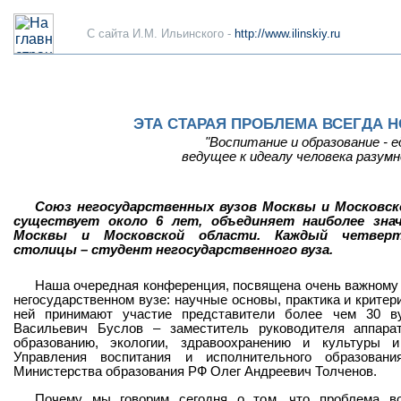
C сайта И.М. Ильинского -
http://www.ilinskiy.ru
ЭТА СТАРАЯ ПРОБЛЕМА ВСЕГДА 
"Воспитание и образование - 
ведущее к идеалу человека разумн
Союз негосударственных вузов Москвы и Московск
существует около 6 лет, объединяет наиболее зна
Москвы и Московской области. Каждый четвер
столицы – студент негосударственного вуза.
Наша очередная конференция, посвящена очень важному 
негосударственном вузе: научные основы, практика и критер
ней принимают участие представители более чем 30 ву
Васильевич Буслов – заместитель руководителя аппара
образованию, экологии, здравоохранению и культуры 
Управления воспитания и исполнительного образован
Министерства образования РФ Олег Андреевич Толченов.
Почему мы говорим сегодня о том, что проблема во