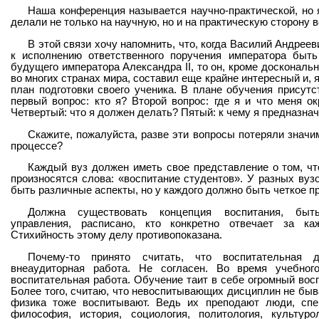
Наша конференция называется научно-практической, но 
делали не только на научную, но и на практическую сторону в
В этой связи хочу напомнить, что, когда Василий Андрее
к исполнению ответственного поручения императора быть
будущего императора Александра II, то он, кроме доскональн
во многих странах мира, составил еще крайне интересный и, 
план подготовки своего ученика. В плане обучения присутс
первый вопрос: кто я? Второй вопрос: где я и что меня ок
Четвертый: что я должен делать? Пятый: к чему я предназна
Скажите, пожалуйста, разве эти вопросы потеряли значи
процессе?
Каждый вуз должен иметь свое представление о том, что
произносятся слова: «воспитание студентов». У разных вузо
быть различные аспекты, но у каждого должно быть четкое п
Должна существовать концепция воспитания, быт
управления, расписано, кто конкретно отвечает за к
Стихийность этому делу противопоказана.
Почему-то принято считать, что воспитательная 
внеаудиторная работа. Не согласен. Во время учебног
воспитательная работа. Обучение таит в себе огромный вос
Более того, считаю, что невоспитывающих дисциплин не быва
физика тоже воспитывают. Ведь их преподают люди, спе
философия, история, социология, политология, культуро