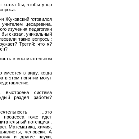
я хотел бы, чтобы упор
опроса.
вич Жуковский готовился
 учителем цесаревича,
ого изучения педагогики
я бы сказал, уникальный
твовали такие вопросы:
ружает? Третий: что я?
чен?
мость в воспитательном
 имеется в виду, когда
в в этом понятии могут
редставление.
ь выстроена система
аждый раздел работы?
деятельность – …это
о процесса тоже идет
питательный потенциал.
ет. Математика, химия,
циалисты, человеки. А
логия и другие науки,