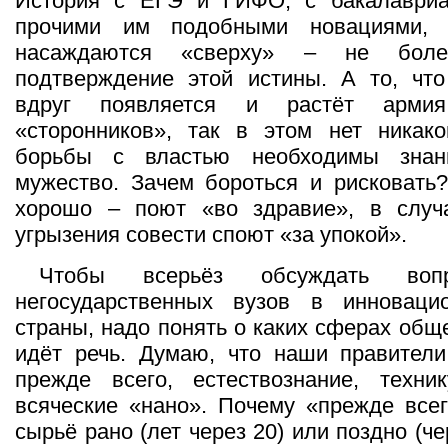
История с ЕГЭ и ГИФО, с бакалавриа
прочими им подобными новациями, 
насаждаются «сверху» – не бол
подтверждение этой истины. А то, что
вдруг появляется и растёт арми
«сторонников», так в этом нет никако
борьбы с властью необходимы знани
мужество. Зачем бороться и рисковать
хорошо – поют «во здравие», в случ
угрызения совести споют «за упокой».
Чтобы всерьёз обсуждать во
негосударственных вузов в инноваци
страны, надо понять о каких сферах общ
идёт речь. Думаю, что наши правители
прежде всего, естествознание, техни
всяческие «нано». Почему «прежде все
сырьё рано (лет через 20) или поздно (че