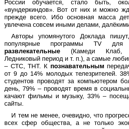
России обучается, стало быть, ок
«вундеркиндов». Вот от них и можно ж
прежде всего. Ибо основная масса де
увлечена совсем иными делами, далёкими
Авторы упомянутого Доклада пишут
популярные программы TV для
развлекательные
(Камеди Клаб, 
Ледниковый период и т. п.), а самые лю
– СТС, ТНТ. К
познавательным
переда
от 9 до 14% молодых телезрителей. 38
студентов проводят за компьютером бо
день, 79% – проводят время в социальн
качают фильмы и музыку, 33% – посещ
сайты.
И тем не менее, очевидно, что прогре
всех сфер общества, а не только экон