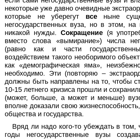
если сами негосударственные вузы и вл
некоторые уже давно очевидные экстрао
которые не уберегут
все
ныне суще
негосударственных вуза, но в этом, на 
никакой нужды.
Сокращение
(я употре
вместо слова «вымирание») числа нег
(равно как и части государственн
воздействием такого необоримого объект
как «демографическая яма», неизбежно
необходимо. Эти (повторяю – экстраор
должны быть направлены на то, чтобы с
10-15 летнего кризиса прошли и сохрани
(может, больше, а может и меньше) вуз
вполне доказали свою жизнеспособность,
общества и государства.
Вряд ли надо кого-то убеждать в том, 
годы негосударственные вузы созда