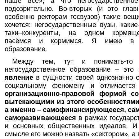
наше всё», а что негосударственно
подозрительно. Во-вторых (и это глав
особенно ректорам госвузов) такие вещ
хочется: негосударственные вузы, какие
таки–конкуренты, на одном кормя
пасёмся и кормимся. Я имею в 
образование.
Между тем, тут и понимать-то 
негосударственное образование – это
явление
в сущности своей однозначно 
социальному феномену и отличается
организационно-правовой формой со
вытекающими из этого особенностями
а именно – самофинансирующееся, са
саморазвивающееся
в рамках государс
и основных общественных идеалов. И
смысле его можно назвать «сектором», а 