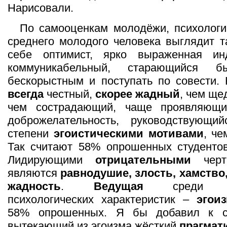
Нарисовали.
По самооценкам молодёжи, психологи
среднего молодого человека выглядит т
себе оптимист, ярко выраженная инд
коммуникабельный, старающийся б
бескорыстным и поступать по совести.
всегда
честный,
скорее жадный
, чем ще
чем сострадающий, чаще проявляю
доброжелательность, руководствующ
степени
эгоистическими мотивами
, ч
Так считают 58% опрошенных студентов
Лидирующими
отрицательными
черт
являются
равнодушие, злость, хамство,
жадность
.
Ведущая
среди отр
психологических характеристик –
эгои
58% опрошенных. Я бы добавил к с
вытекающий из эгоизма жёсткий
прагмат