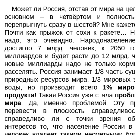
Может ли Россия, отстав от мира на це
основном – в четвёртом и полност
перепрыгнуть сразу в шестой? Мне кажет
Почти как прыжок от сохи к ракете… Н
надо, это очевидно. Народонаселен
достигло 7 млрд. человек, к 2050 г
миллиардов и будет расти до 12 млрд. ч
новые миллиарды надо не только корми
расселять. Россия занимает 1/8 часть с
природных ресурсов мира, 1/3 мировых 
воды, но производит всего
1% миро
продукта!
Такая Россия уже стала
пробл
мира
. Да, именно проблемой. Эту п
перевести в плоскость справедливо
справедливо ли с точки зрения общ
интересов то, что население России в
человек владеет такими несметными бог