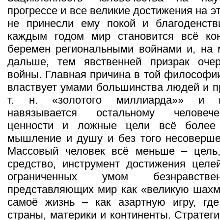
прогрессе и все великие достижения на 
не принесли ему покой и благоденстви
каждым годом мир становится всё ко
беремен региональными войнами и, на 
дальше, тем явственней призрак оче
войны. Главная причина в той философии
властвует умами большинства людей и п
т. н. «золотого миллиарда»» и к
навязывается остальному человеч
ценности и ложные цели всё более 
мышление и душу и без того несоверше
Массовый человек всё меньше – цель
средство, инструмент достижения целе
ограниченных умом безнравств
представляющих мир как «великую шахм
самоё жизнь – как азартную игру, где
страны, материки и континенты. Стратег