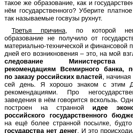
такое же образование, как и государствен
нём государственного? Уберите платное
так называемые госвузы рухнут.
Третья причина
, по которой него
образование не получило от государст
материально-технической и финансовой 
дней его возникновения – это, на мой вз
следование Министерства о
рекомендациям Всемирного банка, п
по заказу российских властей
, начиная
сей день. Я хорошо знаком с этим 
рекомендациями. Про негосударств
заведения в нём говорится вскользь. Од
построен на странной
идее экон
российского государственного бюдж
на ещё более странной посылке, будт
государства нет денег
. И это происход