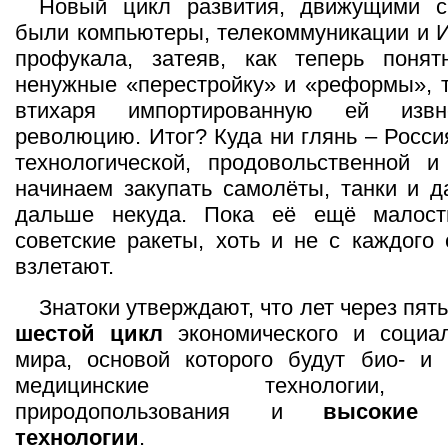
Новый цикл развития, движущими с
были компьютеры, телекоммуникации и И
профукала, затеяв, как теперь понят
ненужные «перестройку» и «реформы», т
втихаря импортированную ей извн
революцию. Итог? Куда ни глянь – Росси
технологической, продовольственной и
начинаем закупать самолёты, танки и 
дальше некуда. Пока её ещё малост
советские ракеты, хоть и не с каждого 
взлетают.
Знатоки утверждают, что лет через пят
шестой цикл
экономического и социал
мира, основой которого будут био- и 
медицинские технологии, 
природопользования и
высокие 
технологии
.