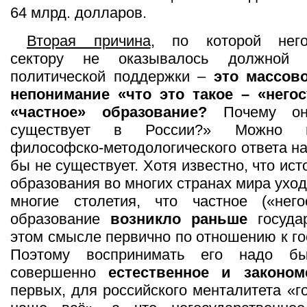
64 млрд. долларов.
Вторая причина
, по которой него
сектору не оказывалось должной 
политической поддержки –
это массов
непонимание «что это такое – «негос
«частное» образование?
Почему о
существует в России?» Можно п
философско-методологического ответа на
бы не существует. Хотя известно, что ист
образования во многих странах мира ухо
многие столетия, что частное («негос
образование
возникло раньше
государ
этом смысле первично по отношению к го
Поэтому воспринимать его надо б
совершенно
естественное и законом
первых, для российского менталитета «г